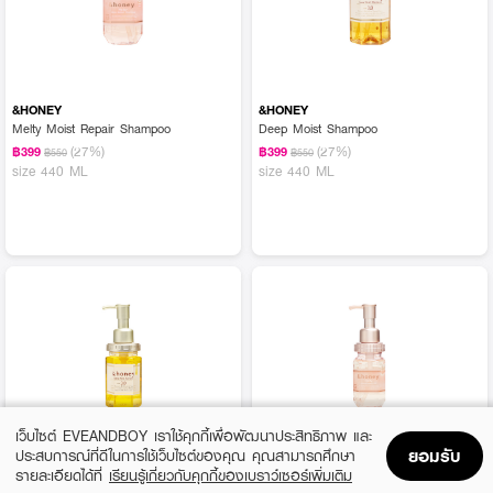
&HONEY
&HONEY
Melty Moist Repair Shampoo
Deep Moist Shampoo
(27%)
(27%)
฿399
฿399
฿550
฿550
size 440 ML
size 440 ML
เว็บไซต์ EVEANDBOY เราใช้คุกกี้เพื่อพัฒนาประสิทธิภาพ และ
ยอมรับ
ประสบการณ์ที่ดีในการใช้เว็บไซต์ของคุณ คุณสามารถศึกษา
&HONEY
&HONEY
รายละเอียดได้ที่
เรียนรู้เกี่ยวกับคุกกี้ของเบราว์เซอร์เพิ่มเติม
Deep Moist Hair Oil
Melty Moist Repair Oil
Home
Home
Promotions
Promotions
Shopping Bag
Shopping Bag
Account
Account