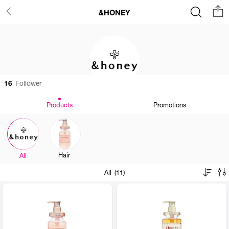
&HONEY
16
Follower
Products
Promotions
Hair
All
All (11)