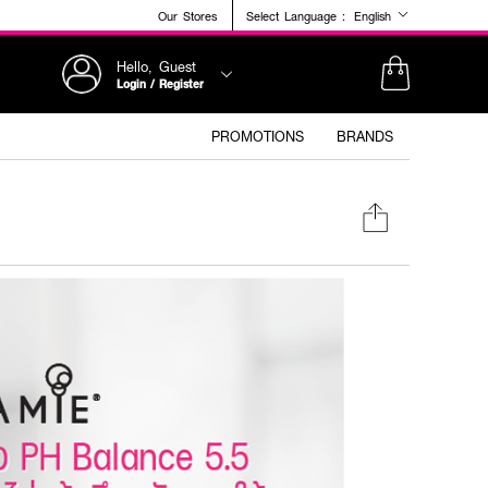
Our Stores
Select Language :
English
Hello, Guest
Login / Register
PROMOTIONS
BRANDS