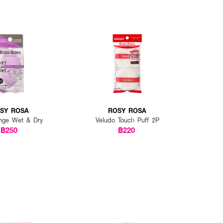
SY ROSA
ROSY ROSA
nge Wet & Dry
Veludo Touch Puff 2P
฿250
฿220