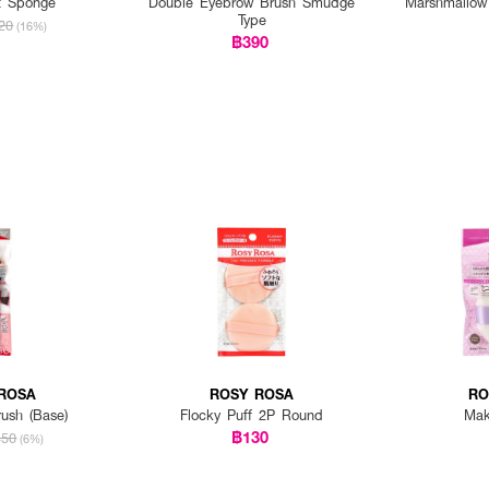
t Sponge
Double Eyebrow Brush Smudge
Marshmallow
Type
20
(16%)
฿390
ROSA
ROSY ROSA
RO
rush (Base)
Flocky Puff 2P Round
Mak
฿130
450
(6%)