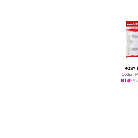
ROSY 
Cotton P
฿149
฿1