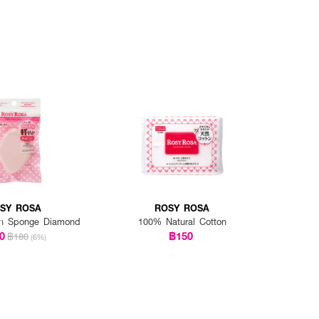
SY ROSA
ROSY ROSA
ch Sponge Diamond
100% Natural Cotton
0
฿150
฿180
(6%)