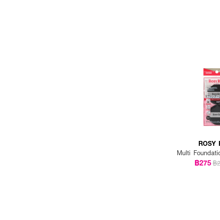
ROSY 
Multi Foundati
฿275
฿