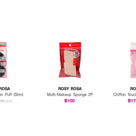
ROSA
ROSY ROSA
RO
on Puff (Slim)
Multi-Makeup Sponge 2P
Chiffon Tou
฿100
฿17
290
(5%)