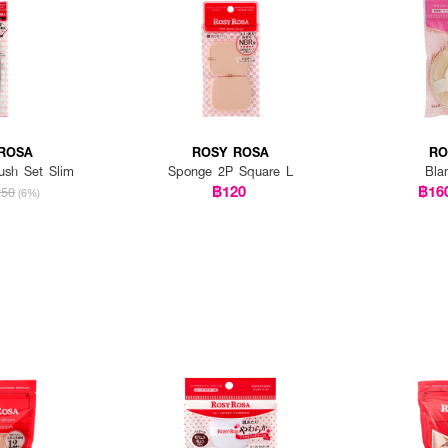
ROSA
ROSY ROSA
RO
ush Set Slim
Sponge 2P Square L
Bla
฿120
฿16
250
(6%)