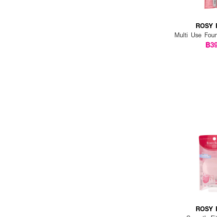
ROSY 
Multi Use Fou
฿3
ROSY 