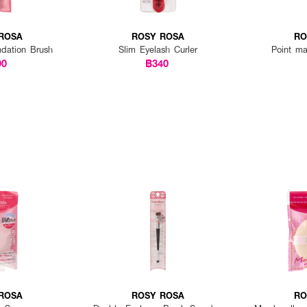
ROSA
ROSY ROSA
RO
ndation Brush
Slim Eyelash Curler
Point ma
90
฿340
ROSA
ROSY ROSA
RO