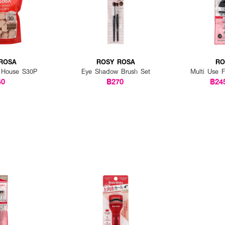
ROSA
ROSY ROSA
RO
 House S30P
Eye Shadow Brush Set
Multi Use 
40
฿270
฿24