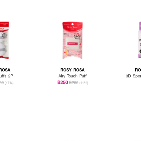
ROSA
ROSY ROSA
RO
uffs 2P
Airy Touch Puff
3D Spo
฿250
80
฿280
(17%)
(11%)