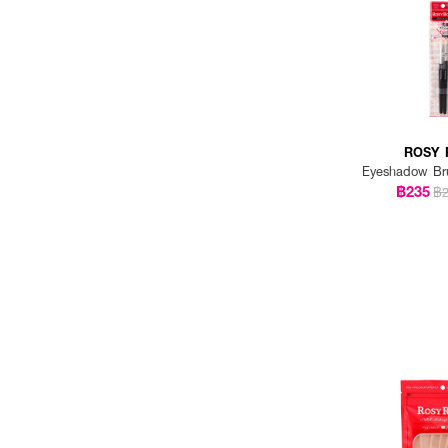
ROSY 
Eyeshadow Br
฿235
฿