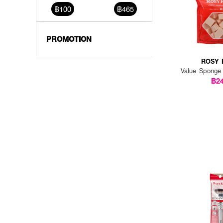
฿100
฿465
PROMOTION
ROSY 
Value Sponge
฿2