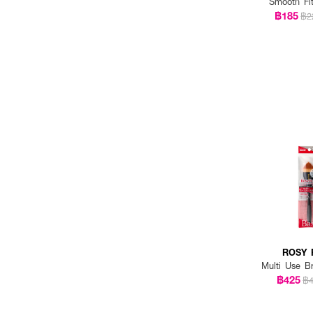
Smooth Fi
฿185
฿2
ROSY 
Multi Use B
฿425
฿