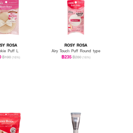
SY ROSA
ROSY ROSA
nkie Puff L
Airy Touch Puff Round type
0
฿235
฿190
฿280
(16%)
(16%)