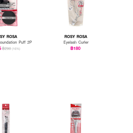
SY ROSA
ROSY ROSA
Foundation Puff 2P
Eyelash Curler
5
฿180
฿290
(16%)