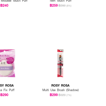
 Mousse Touch Puff
Twin Touch Puff
฿240
฿259
฿280
(8%)
SY ROSA
ROSY ROSA
e Fix Puff
Multi Use Brush (Shadow)
฿290
฿299
฿320
(7%)