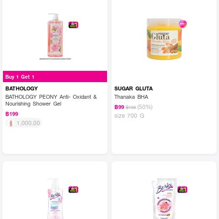
Buy 1 Get 1
BATHOLOGY
SUGAR GLUTA
BATHOLOGY PEONY Anti- Oxidant &
Thanaka BHA
Nourishing Shower Gel
(50%)
฿99
฿198
฿199
size 700 G
1,000.00