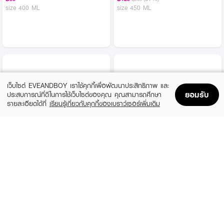
size 400 ML
size 450 ML
เว็บไซต์ EVEANDBOY เราใช้คุกกี้เพื่อพัฒนาประสิทธิภาพ และ
ยอมรับ
ประสบการณ์ที่ดีในการใช้เว็บไซต์ของคุณ คุณสามารถศึกษา
รายละเอียดได้ที่
เรียนรู้เกี่ยวกับคุกกี้ของเบราว์เซอร์เพิ่มเติม
Home
Home
Promotions
Promotions
Shopping Bag
Shopping Bag
Account
Account
COW BRAND
TAO YEAB LOK
Beauty Soap Refresh (Blue Box)
Double Cooling Deo Soap
฿50
฿45
size 85 G
size 80 G