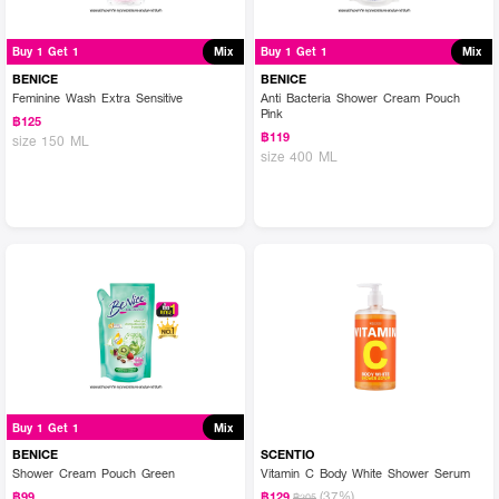
Buy 1 Get 1
Mix
Buy 1 Get 1
Mix
BENICE
BENICE
Feminine Wash Extra Sensitive
Anti Bacteria Shower Cream Pouch
Pink
฿125
฿119
size 150 ML
size 400 ML
Buy 1 Get 1
Mix
BENICE
SCENTIO
Shower Cream Pouch Green
Vitamin C Body White Shower Serum
(37%)
฿99
฿129
฿205