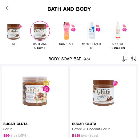
BATH AND BODY
All
BATH AND
SUN CARE
MOISTURIZER
SPECIAL
SHOWER
S
CONCERN
BODY SOAP BAR (45)
SUGAR GLUTA
SUGAR GLUTA
Scrub
Coffee & Coconut Scrub
(50%)
(30%)
฿99
฿139
฿198
฿199