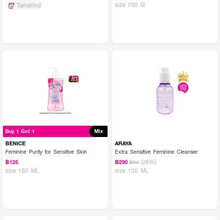
size 700 G
Tamarind
Buy 1 Get 1
Mix
BENICE
ARAYA
Feminine Purity for Sensitive Skin
Extra Sensitive Feminine Cleanser
(26%)
฿125
฿290
฿390
size 150 ML
size 100 ML