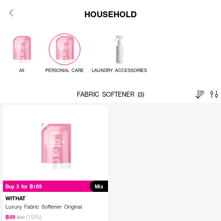
HOUSEHOLD
All
PERSONAL CARE
LAUNDRY ACCESSORIES
FABRIC SOFTENER (3)
Buy 3 for ฿189
Mix
WITHAT
Luxury Fabric Softener Original
(10%)
฿89
฿99