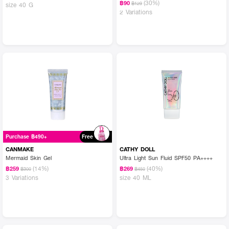
(30%)
฿90
฿129
size 40 G
2 Variations
Purchase ฿490+
Free
CANMAKE
CATHY DOLL
Mermaid Skin Gel
Ultra Light Sun Fluid SPF50 PA++++
(14%)
(40%)
฿259
฿269
฿300
฿450
3 Variations
size 40 ML