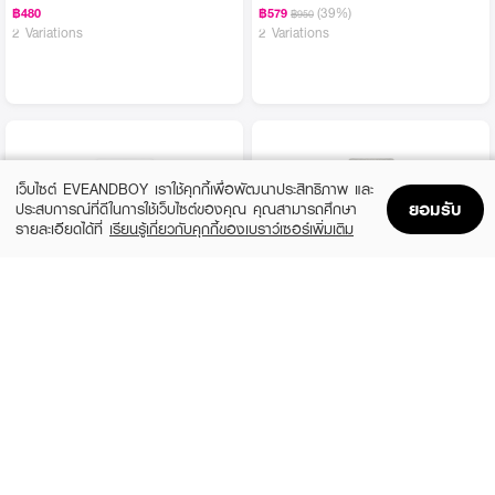
(39%)
฿480
฿579
฿950
2 Variations
2 Variations
เว็บไซต์ EVEANDBOY เราใช้คุกกี้เพื่อพัฒนาประสิทธิภาพ และ
ยอมรับ
ประสบการณ์ที่ดีในการใช้เว็บไซต์ของคุณ คุณสามารถศึกษา
รายละเอียดได้ที่
เรียนรู้เกี่ยวกับคุกกี้ของเบราว์เซอร์เพิ่มเติม
Home
Home
Promotions
Promotions
Shopping Bag
Shopping Bag
Account
Account
LA ROCHE POSAY
BANANA BOAT
Anthelios Dry Touch
Aqua Long Wearing Moisture UV
Protection Sunscreen Lotion SPF50+
฿510
PA++++
(57%)
฿189
฿435
size 15 ML
size 50 ML