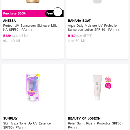
Purchase ฿500+
Free
ANESSA
BANANA BOAT
Perfect UV Sunscreen Skincare Milk
Aqua Daily Moisture UV Protection
NA SPF50+ PA++++
Sunscreen Lotion SPF 50+ PA++++
(23%)
(57%)
฿329
฿189
฿425
฿435
size 20 ML
size 50 ML
SUNPLAY
BEAUTY OF JOSEON
Skin Aqua Tone Up UV Essence
Relief Sun : Rice + Probiotics SPF50+
SPF50+ PA++++
PA++++