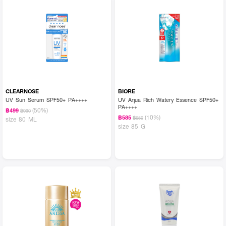
CLEARNOSE
BIORE
UV Sun Serum SPF50+ PA++++
UV Aqua Rich Watery Essence SPF50+
PA++++
(50%)
฿499
฿990
(10%)
฿585
฿650
size 80 ML
size 85 G