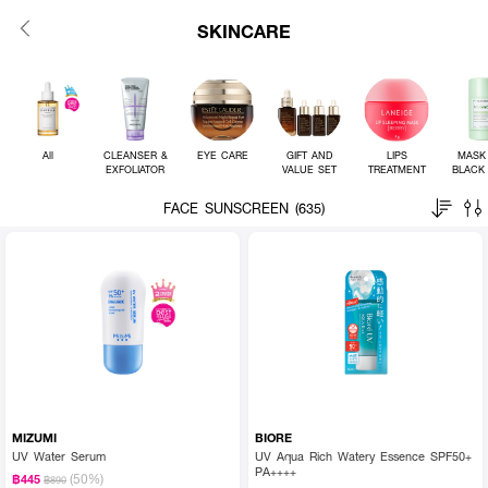
SKINCARE
All
CLEANSER &
EYE CARE
GIFT AND
LIPS
MASK
EXFOLIATOR
VALUE SET
TREATMENT
BLACK
FACE SUNSCREEN (635)
MIZUMI
BIORE
UV Water Serum
UV Aqua Rich Watery Essence SPF50+
PA++++
(50%)
฿445
฿890