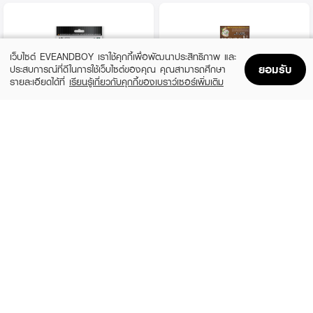
เว็บไซต์ EVEANDBOY เราใช้คุกกี้เพื่อพัฒนาประสิทธิภาพ และ
ยอมรับ
ประสบการณ์ที่ดีในการใช้เว็บไซต์ของคุณ คุณสามารถศึกษา
รายละเอียดได้ที่
เรียนรู้เกี่ยวกับคุกกี้ของเบราว์เซอร์เพิ่มเติม
Home
Home
Promotions
Promotions
Shopping Bag
Shopping Bag
Account
Account
GARNIER
DCASH
Color Naturals
Master Floral Mass Color Cream
฿65
฿75
2 Variations
B799 Brown Ash Mint