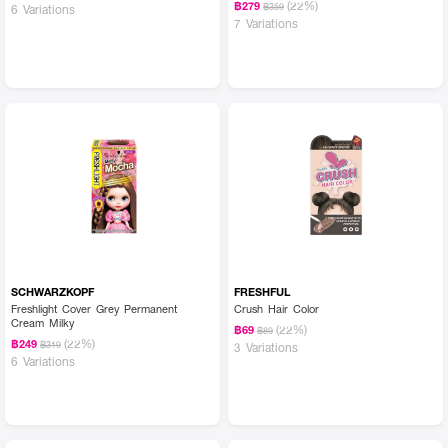
(22%)
฿279
฿359
6 Variations
7 Variations
SCHWARZKOPF
FRESHFUL
Freshlight Cover Grey Permanent
Crush Hair Color
Cream Milky
(22%)
฿69
฿89
(22%)
฿249
฿319
3 Variations
6 Variations