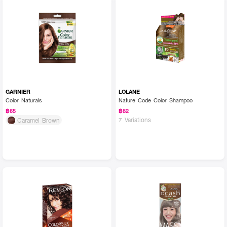
GARNIER
LOLANE
Color Naturals
Nature Code Color Shampoo
฿65
฿82
7 Variations
Caramel Brown