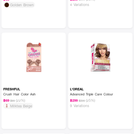
4 Variations
Golden Brown
FRESHFUL
L'OREAL
Crush Hair Color Ash
Advanced Triple Care Colour
(22%)
(25%)
฿69
฿299
฿89
฿399
9 Variations
Milktea Beige