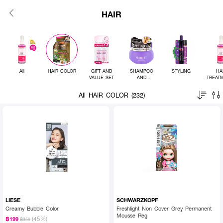
HAIR
All
HAIR COLOR
GIFT AND
SHAMPOO
STYLING
HA
VALUE SET
AND
TREAT
CONDITIONER
All HAIR COLOR (232)
LIESE
SCHWARZKOPF
Creamy Bubble Color
Freshlight Non Cover Grey Permanent
Mousse Reg
(45%)
฿199
฿359