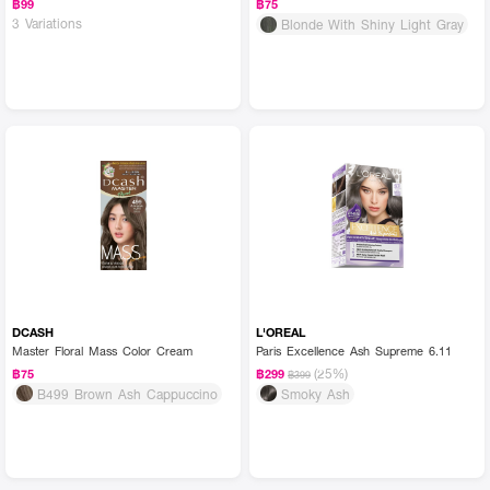
฿99
฿75
3 Variations
Blonde With Shiny Light Gray
DCASH
L'OREAL
Master Floral Mass Color Cream
Paris Excellence Ash Supreme 6.11
(25%)
฿75
฿299
฿399
B499 Brown Ash Cappuccino
Smoky Ash