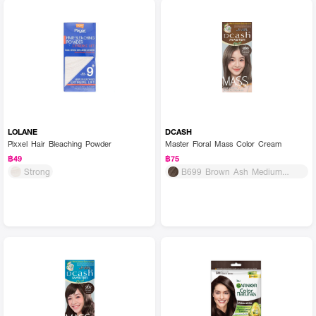
LOLANE
DCASH
Pixxel Hair Bleaching Powder
Master Floral Mass Color Cream
฿49
฿75
Strong
B699 Brown Ash Medium
Mocha