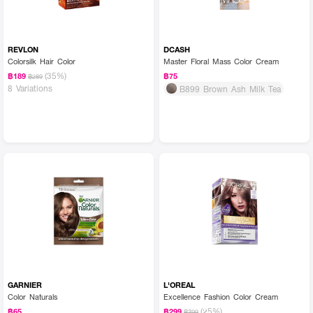
REVLON
DCASH
Colorsilk Hair Color
Master Floral Mass Color Cream
(35%)
฿189
฿75
฿289
8 Variations
B899 Brown Ash Milk Tea
GARNIER
L'OREAL
Color Naturals
Excellence Fashion Color Cream
(25%)
฿65
฿299
฿399