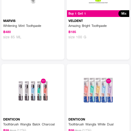
Buy 1 Get 1
Mix
MARVIS
VELDENT
Whitening Mint Toothpaste
Amazing Bright Toothpaste
฿480
฿185
size 85 ML
size 100 G
DENTICON
DENTICON
Toothbrush Wangta Balck Charcoal
Toothbrush Wangta White Dual
(17%)
(17%)
฿99
฿99
฿119
฿119