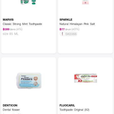
MARVIS
SPARKLE
Classic Strong Mint Toothpaste
Natural Himalayan Pink Salt
(4%)
(40%)
฿399
฿77
฿415
฿129
size 85 ML
SK0366
DENTICON
FLUOCARIL
Dental flosser
Toothpaste Original (X2)