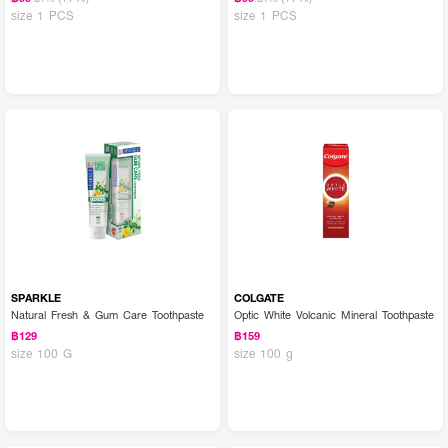
size 1 PCS
size 1 PCS
SPARKLE
COLGATE
Natural Fresh & Gum Care Toothpaste
Optic White Volcanic Mineral Toothpaste
฿129
฿159
size 100 G
size 100 g