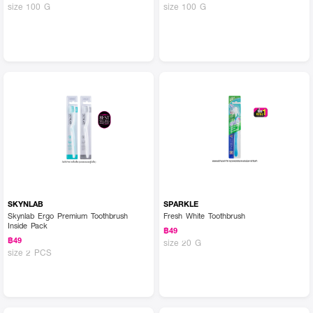
size 100 G
size 100 G
SKYNLAB
SPARKLE
Skynlab Ergo Premium Toothbrush
Fresh White Toothbrush
Inside Pack
฿49
฿49
size 20 G
size 2 PCS