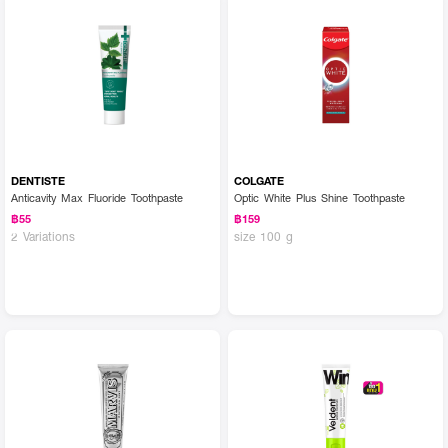
DENTISTE
COLGATE
Anticavity Max Fluoride Toothpaste
Optic White Plus Shine Toothpaste
฿55
฿159
2 Variations
size 100 g