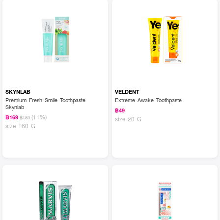
SKYNLAB
VELDENT
Premium Fresh Smile Toothpaste
Extreme Awake Toothpaste
Skynlab
฿49
(11%)
฿169
฿189
size 20 G
size 160 G