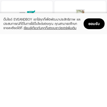
เว็บไซต์ EVEANDBOY เราใช้คุกกี้เพื่อพัฒนาประสิทธิภาพ และ
ยอมรับ
ประสบการณ์ที่ดีในการใช้เว็บไซต์ของคุณ คุณสามารถศึกษา
รายละเอียดได้ที่
เรียนรู้เกี่ยวกับคุกกี้ของเบราว์เซอร์เพิ่มเติม
Home
Home
Promotions
Promotions
Shopping Bag
Shopping Bag
Account
Account
SKYNLAB
DR.PONG
Skynlab Mouthwash-Infused Toothpaste
9X Herbal Plus Fluoride Toothpaste
(15%)
฿169
฿199
฿199
size 160 ML
-