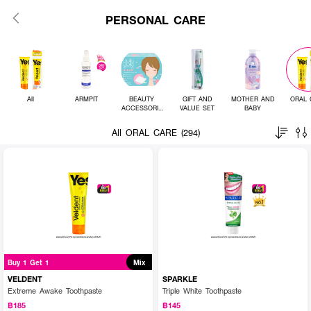
PERSONAL CARE
All
ARMPIT
BEAUTY
GIFT AND
MOTHER AND
ORAL 
ACCESSORIE
VALUE SET
BABY
S
All ORAL CARE (294)
Buy 1 Get 1
Mix
VELDENT
SPARKLE
Extreme Awake Toothpaste
Triple White Toothpaste
฿185
฿145