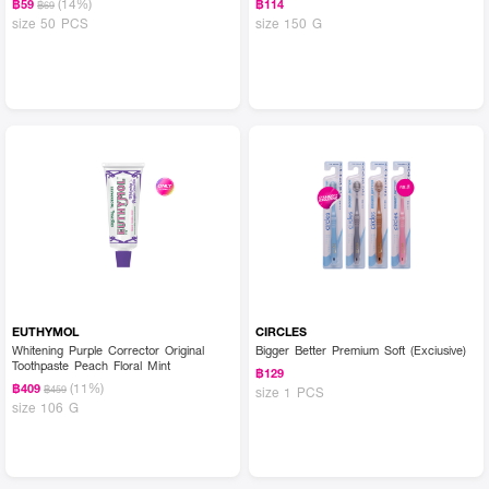
(14%)
฿59
฿114
฿69
size 50 PCS
size 150 G
EUTHYMOL
CIRCLES
Whitening Purple Corrector Original
Bigger Better Premium Soft (Exciusive)
Toothpaste Peach Floral Mint
฿129
(11%)
฿409
฿459
size 1 PCS
size 106 G