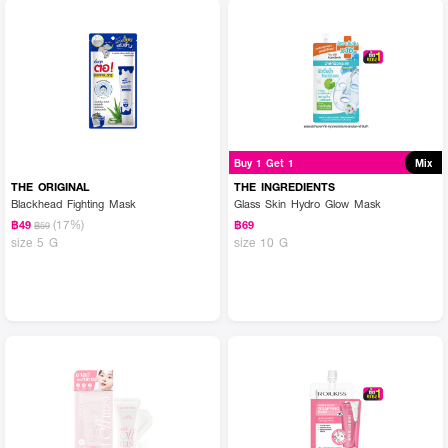
Buy 1 Get 1
Mix
THE ORIGINAL
THE INGREDIENTS
Blackhead Fighting Mask
Glass Skin Hydro Glow Mask
(17%)
฿49
฿69
฿59
size 5 G
size 10 G