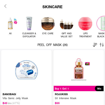
SKINCARE
All
CLEANSER &
EYE CARE
GIFT AND
LIPS
MASK
EXFOLIATOR
VALUE SET
TREATMENT
BLACK
PEEL OFF MASK (26)
Buy 1 Get 1
Mix
BANOBAGI
ROJUKISS
Vita Genic Jelly Mask
5X Intensive Mask
(47%)
฿49
฿69
฿92