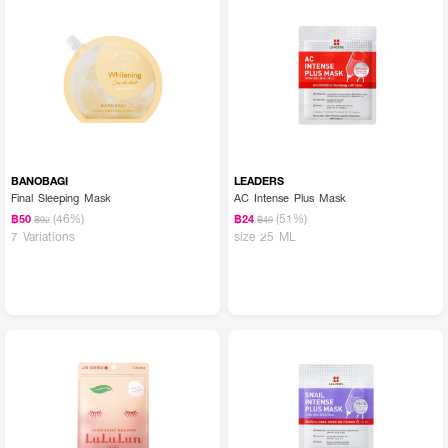
BANOBAGI
LEADERS
Final Sleeping Mask
AC Intense Plus Mask
(46%)
(51%)
฿50
฿24
฿92
฿49
7 Variations
size 25 ML