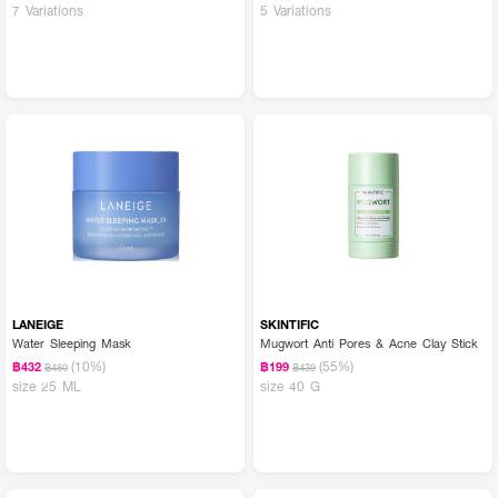
7 Variations
5 Variations
LANEIGE
SKINTIFIC
Water Sleeping Mask
Mugwort Anti Pores & Acne Clay Stick
(10%)
(55%)
฿432
฿199
฿480
฿439
size 25 ML
size 40 G