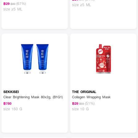
(67%)
฿29
฿89
size 25 ML
size 25 ML
SEKKISEI
THE ORIGINAL
Clear Brightening Mask 80x2g, (B1G1)
Collagen Wrapping Mask
(51%)
฿780
฿29
฿59
size 160 G
size 10 G