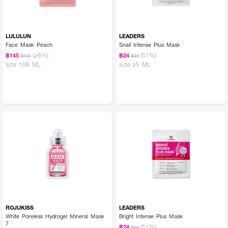
LULULUN
LEADERS
Face Mask Peach
Snail Intense Plus Mask
(26%)
(51%)
฿145
฿24
฿195
฿49
size 108 ML
size 25 ML
ROJUKISS
LEADERS
White Poreless Hydrogel Mineral Mask
Bright Intense Plus Mask
7
(51%)
฿24
฿49