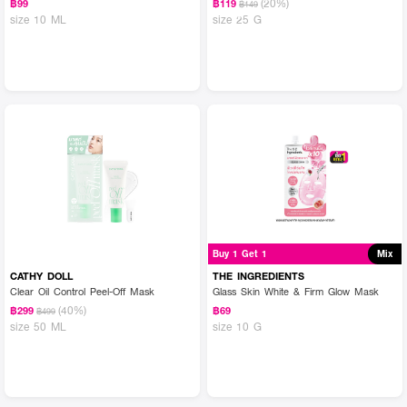
(20%)
฿99
฿119
฿149
size 10 ML
size 25 G
Buy 1 Get 1
Mix
CATHY DOLL
THE INGREDIENTS
Clear Oil Control Peel-Off Mask
Glass Skin White & Firm Glow Mask
(40%)
฿299
฿69
฿499
size 50 ML
size 10 G