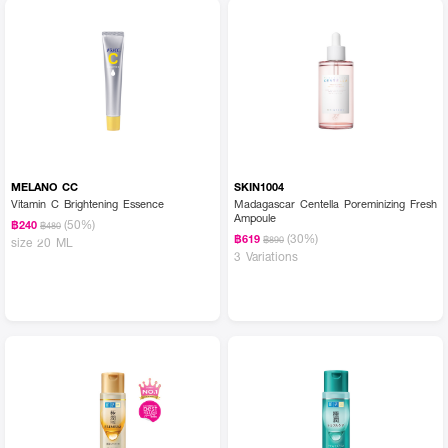
MELANO CC
SKIN1004
Vitamin C Brightening Essence
Madagascar Centella Poreminizing Fresh
Ampoule
(50%)
฿240
฿480
(30%)
฿619
฿890
size 20 ML
3 Variations