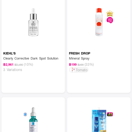
KIEHL'S
FRESH DROP
Clearly Corrective Dark Spot Solution
Mineral Spray
(10%)
(33%)
฿2,961
฿199
฿3,290
฿299
3 Variations
Tomato