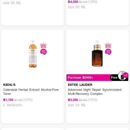
(10%)
฿4,590
฿5,100
size 55 ML
size 50 ML
+2
Purchase ฿2900+
Free
KIEHL'S
ESTEE LAUDER
Calendula Herbal Extract Alcohol-Free
Advanced Night Repair Synchronized
Toner
Multi-Recovery Complex
(10%)
(10%)
฿1,755
฿3,285
฿1,950
฿3,650
2 Variations
size 30 ML