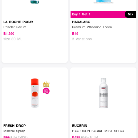
Buy 1 Get 1
Mix
LA ROCHE POSAY
HADALABO
Effaclar Serum
Premium Whitening Lotion
฿1,390
฿49
size 30 ML
3 Variations
FRESH DROP
EUCERIN
Mineral Spray
HYALURON FACIAL MIST SPRAY
(50%)
(10%)
฿99
฿495
฿199
฿550