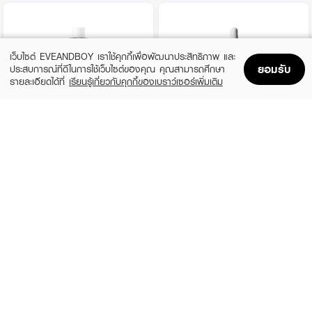
เว็บไซต์ EVEANDBOY เราใช้คุกกี้เพื่อพัฒนาประสิทธิภาพ และ
ยอมรับ
ประสบการณ์ที่ดีในการใช้เว็บไซต์ของคุณ คุณสามารถศึกษา
รายละเอียดได้ที่
เรียนรู้เกี่ยวกับคุกกี้ของเบราว์เซอร์เพิ่มเติม
Home
Home
Promotions
Promotions
Shopping Bag
Shopping Bag
Account
Account
ANUA
THE ORDINARY
Heartleaf 77 Soothing Toner
Niacinamide 10% + Zinc 1%
(19%)
฿690
฿370
฿850
size 250 ML
2 Variations