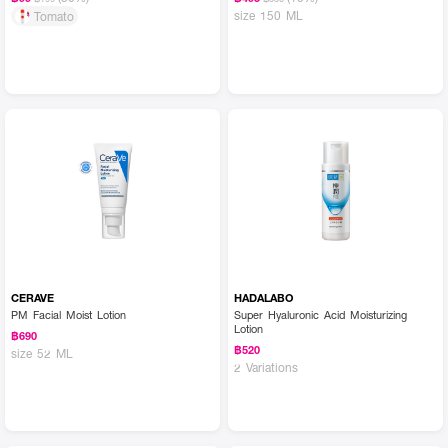
size 150 ML
Tomato
CERAVE
HADALABO
PM Facial Moist Lotion
Super Hyaluronic Acid Moisturizing
Lotion
฿690
฿520
size 52 ML
2 Variations