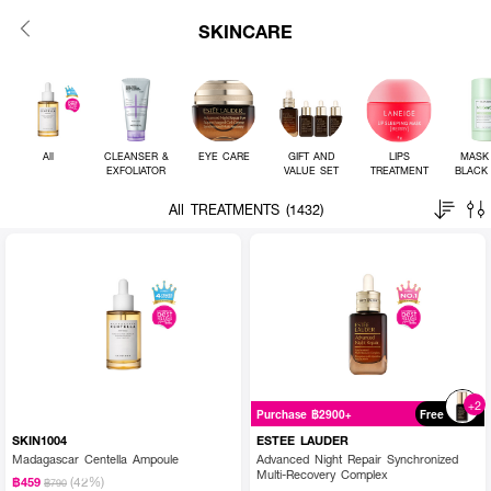
SKINCARE
All
CLEANSER &
EYE CARE
GIFT AND
LIPS
MASK
EXFOLIATOR
VALUE SET
TREATMENT
BLACK
All TREATMENTS (1432)
+2
Purchase ฿2900+
Free
SKIN1004
ESTEE LAUDER
Madagascar Centella Ampoule
Advanced Night Repair Synchronized
Multi-Recovery Complex
(42%)
฿459
฿790