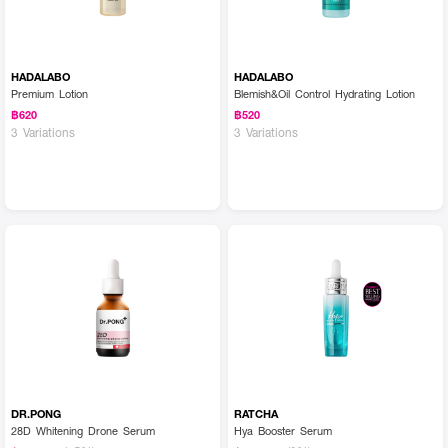
HADALABO
HADALABO
Premium Lotion
Blemish&Oil Control Hydrating Lotion
฿620
฿520
3 Variations
3 Variations
DR.PONG
RATCHA
28D Whitening Drone Serum
Hya Booster Serum