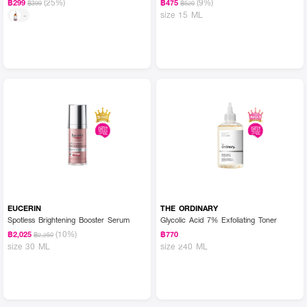
(25%)
(9%)
฿299
฿475
฿399
฿520
size 15 ML
-
EUCERIN
THE ORDINARY
Spotless Brightening Booster Serum
Glycolic Acid 7% Exfoliating Toner
(10%)
฿2,025
฿770
฿2,250
size 30 ML
size 240 ML