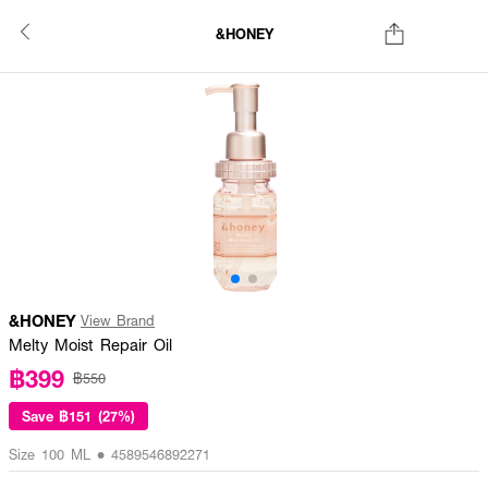
&HONEY
&HONEY
View Brand
Melty Moist Repair Oil
฿399
฿550
Save
฿151 (27%)
Size 100 ML • 4589546892271