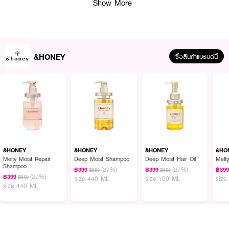
Show More
&HONEY
ซื้อสินค้าแบรนด์นี้
ผลลัพธ์ที่ได้:
เพลิดเพลินกับการดูแลเส้นผมด้วย &HONEY Melty Moist Repair Oil ออยล์
เนื้อบางเบา ไม่เหนียวเหนอะ ช่วยเติมเต็มความชุ่มชื้นให้เส้นผมรู้สึกนุ่มลื่นขึ้น พร้อม
ดูแลปัญหาผมชี้ฟูให้จัดทรงง่ายขึ้น มาพร้อมส่วนผสมจากน้ำผึ้งพรีเมียม 3 ชนิด
&HONEY
&HONEY
&HONEY
&HO
และกลิ่นหอมละมุนจากดอกกุหลาบดามัสกัส ที่ช่วยเสริมประสบการณ์การดูแลผมให้
Melty Moist Repair
Deep Moist Shampoo
Deep Moist Hair Oil
Melty
Shampoo
น่ารื่นรมย์ ใช้ได้ทุกวันโดยไม่ทำให้ผมมันหรือเหนียวเหนอะหนะ
(27%)
(27%)
฿399
฿399
฿39
฿550
฿550
(27%)
฿399
฿550
size 440 ML
size 100 ML
size
● แอนด์ฮันนี่ เมลตี้ มอยส์ รีแพร์ ออยล์
size 440 ML
● ออยล์บำรุงผมสำหรับผมชี้ฟูโดยเฉพาะ
● มีน้ำผึ้ง 3 ชนิดในสัดส่วนจากธรรมชาติ