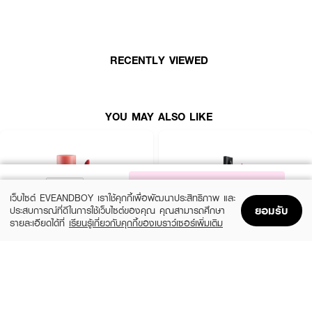
RECENTLY VIEWED
YOU MAY ALSO LIKE
NOTIFY ME
เว็บไซต์ EVEANDBOY เราใช้คุกกี้เพื่อพัฒนาประสิทธิภาพ และ
ยอมรับ
ประสบการณ์ที่ดีในการใช้เว็บไซต์ของคุณ คุณสามารถศึกษา
รายละเอียดได้ที่
เรียนรู้เกี่ยวกับคุกกี้ของเบราว์เซอร์เพิ่มเติม
Home
Home
Promotions
Promotions
Shopping Bag
Shopping Bag
Account
Account
2P ORIGINAL
TIME PHORIA
Oh My Tint Velvet And Smooth
Stellar Dust Lip Stain
(54%)
(60%)
฿91
฿239
฿199
฿599
19 Variations
19 Variations