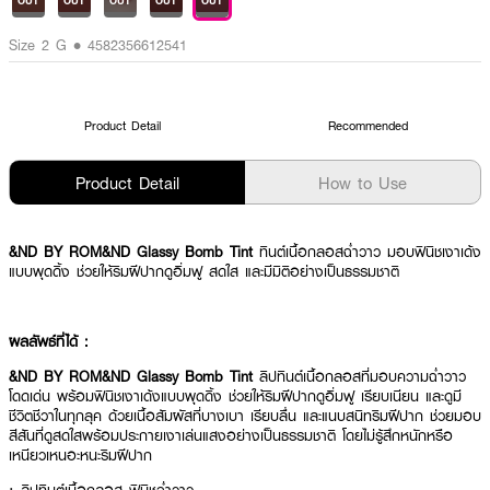
OUT
OUT
OUT
OUT
OUT
Size 2 G • 4582356612541
Product Detail
Recommended
Product Detail
How to Use
&ND BY ROM&ND Glassy Bomb Tint
ทินต์เนื้อกลอสฉ่ำวาว มอบฟินิชเงาเด้ง
แบบพุดดิ้ง ช่วยให้ริมฝีปากดูอิ่มฟู สดใส และมีมิติอย่างเป็นธรรมชาติ
ผลลัพธ์ที่ได้ :
&ND BY ROM&ND Glassy Bomb Tint
ลิปทินต์เนื้อกลอสที่มอบความฉ่ำวาว
โดดเด่น พร้อมฟินิชเงาเด้งแบบพุดดิ้ง ช่วยให้ริมฝีปากดูอิ่มฟู เรียบเนียน และดูมี
ชีวิตชีวาในทุกลุค ด้วยเนื้อสัมผัสที่บางเบา เรียบลื่น และแนบสนิทริมฝีปาก ช่วยมอบ
สีสันที่ดูสดใสพร้อมประกายเงาเล่นแสงอย่างเป็นธรรมชาติ โดยไม่รู้สึกหนักหรือ
เหนียวเหนอะหนะริมฝีปาก