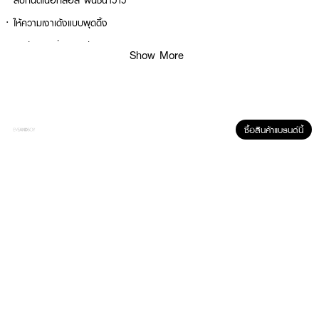
·
ลิปทินต์เนื้อกลอส ฟินิชฉ่ำวาว
·
ให้ความเงาเด้งแบบพุดดิ้ง
·
ริมฝีปากดูอิ่มฟูและมีมิติ
Show More
·
เนื้อบางเบา ไม่เหนียวเหนอะหนะ
·
สีสวยสดใส ดูเป็นธรรมชาติ
·
สามารถเพิ่มระดับความเข้มของสีได้
ซื้อสินค้าแบรนด์นี้
·
เหมาะสำหรับลุคฉ่ำใสสไตล์เกาหลี
·
พกพาสะดวก เติมระหว่างวันง่าย
· FDA Registration No. :
10-2-6800021409
How To Use :
ทาบริเวณริมฝีปาก สามารถทาเดี่ยว ๆ หรือเพิ่มเลเยอร์เพื่อเพิ่มความชัดของสีและ
ความเงาฉ่ำตามต้องการ