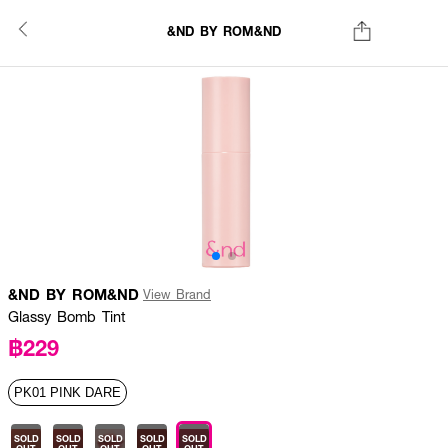
&ND BY ROM&ND
&ND BY ROM&ND
View Brand
Glassy Bomb Tint
฿229
PK01 PINK DARE
SOLD
SOLD
SOLD
SOLD
SOLD