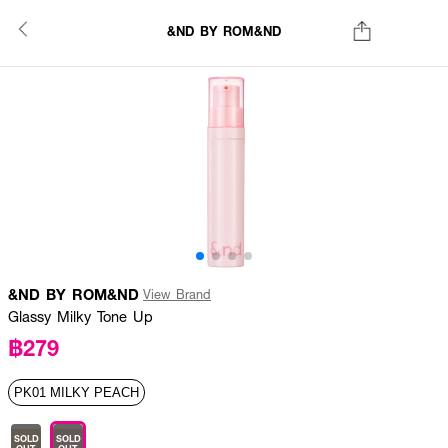
&ND BY ROM&ND
&ND BY ROM&ND
View Brand
Glassy Milky Tone Up
฿279
PK01 MILKY PEACH
SOLD
SOLD