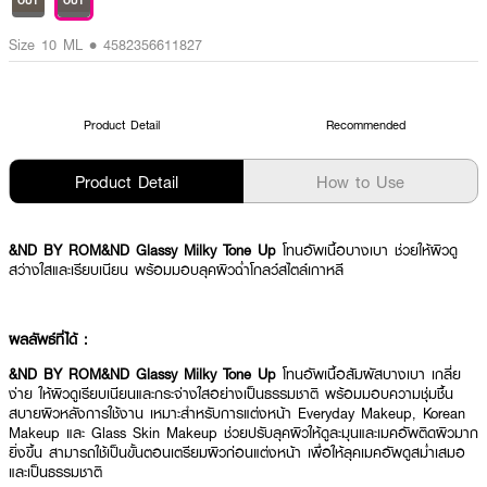
OUT
OUT
Size 10 ML • 4582356611827
Product Detail
Recommended
Product Detail
How to Use
&ND BY ROM&ND Glassy Milky Tone Up
โทนอัพเนื้อบางเบา ช่วยให้ผิวดู
สว่างใสและเรียบเนียน พร้อมมอบลุคผิวฉ่ำโกลว์สไตล์เกาหลี
ผลลัพธ์ที่ได้ :
&ND BY ROM&ND Glassy Milky Tone Up
โทนอัพเนื้อสัมผัสบางเบา เกลี่ย
ง่าย ให้ผิวดูเรียบเนียนและกระจ่างใสอย่างเป็นธรรมชาติ พร้อมมอบความชุ่มชื้น
สบายผิวหลังการใช้งาน เหมาะสำหรับการแต่งหน้า Everyday Makeup, Korean
Makeup และ Glass Skin Makeup ช่วยปรับลุคผิวให้ดูละมุนและเมคอัพติดผิวมาก
ยิ่งขึ้น สามารถใช้เป็นขั้นตอนเตรียมผิวก่อนแต่งหน้า เพื่อให้ลุคเมคอัพดูสม่ำเสมอ
และเป็นธรรมชาติ