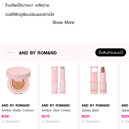
·
โทนอัพเนื้อบางเบา เกลี่ยง่าย
·
ช่วยให้ผิวดูเรียบเนียนและสว่างใส
Show More
·
มอบความชุ่มชื้นสบายผิว
·
ให้ลุคผิวฉ่ำโกลว์สไตล์เกาหลี
·
เหมาะสำหรับเมคอัพลุคธรรมชาติและลุคประจำวัน
· FDA Registration No. : 10-2-6800023740
&ND BY ROM&ND
ซื้อสินค้าแบรนด์นี้
How to Use :
ทาให้ทั่วใบหน้าก่อนแต่งหน้า
&ND BY ROM&ND
&ND BY ROM&ND
&ND BY ROM&ND
&ND
Mellow Matte Cushion
Mellow Stick Cheek
Glassy Balm
Glas
฿390
฿279
฿229
฿22
2 Variations
2 Variations
3 Variations
5 Va