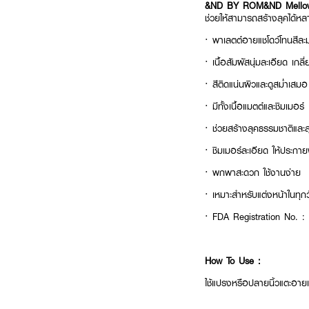
&ND BY ROM&ND Mellow
ช่วยให้สามารถสร้างลุคได้หล
·
พาเลตต์อายแชโดว์โทนสีละม
·
เนื้อสัมผัสนุ่มละเอียด เกลี่
·
สีติดแน่นผิวและดูสม่ำเสมอ
·
มีทั้งเนื้อแมตต์และชิมเมอร์
·
ช่วยสร้างลุคธรรมชาติและลุ
·
ชิมเมอร์ละเอียด ให้ประกา
·
พกพาสะดวก ใช้งานง่าย
·
เหมาะสำหรับแต่งหน้าในทุกว
· FDA Registration No. :
How To Use :
ใช้แปรงหรือปลายนิ้วแตะอาย