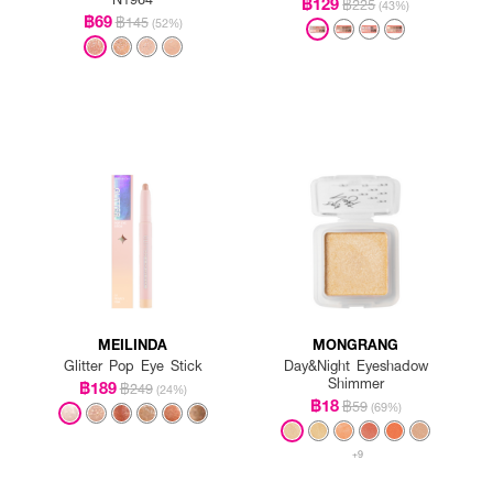
฿129
฿225
(43%)
฿69
฿145
(52%)
MEILINDA
MONGRANG
Glitter Pop Eye Stick
Day&Night Eyeshadow
Shimmer
฿189
฿249
(24%)
฿18
฿59
(69%)
+9