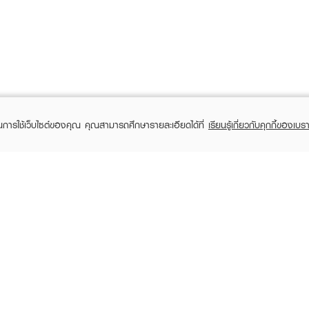
ในการใช้เว็บไซต์ของคุณ คุณสามารถศึกษารายละเอียดได้ที่
เรียนรู้เกี่ยวกับคุกกี้ของเบรา
TOMER CARE
EVEANDBOY MEMBER
 Shopping
Member registration
 store
t us