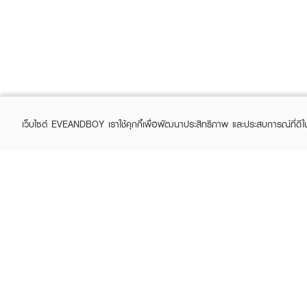
เว็บไซต์ EVEANDBOY เราใช้คุกกี้เพื่อพัฒนาประสิทธิภาพ และประสบการณ์ที่ดี
ABOUT EVEANDBOY
CUS
Brand story
Online
Privacy Policy
Find a
Terms and Conditions
Contac
Sell on EVEANDBOY
Whistleblowing