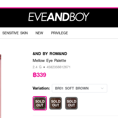
SENSITIVE SKIN
NEW
PRIVILEGE
&ND BY ROM&ND
Mellow Eye Palette
2.4 G • 4582356612671
฿339
Variation:
BR01 SOFT BROWN
SOLD
SOLD
SOLD
OUT
OUT
OUT