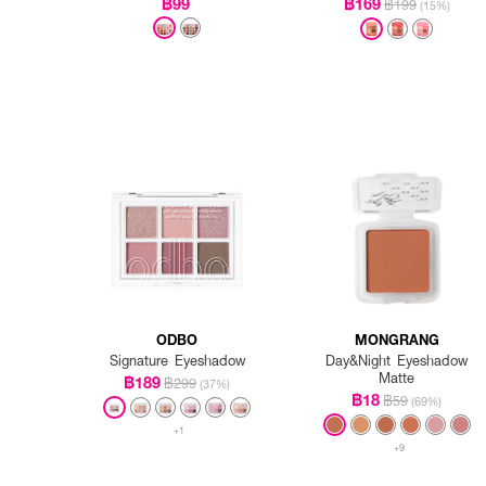
฿99
฿169
฿199
(15%)
ODBO
MONGRANG
Signature Eyeshadow
Day&Night Eyeshadow
Matte
฿189
฿299
(37%)
฿18
฿59
(69%)
+1
+9