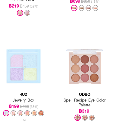
฿699
฿850
(18%)
฿219
฿459
(52%)
4U2
ODBO
Jewelry Box
Spell Recipe Eye Color
Palette
฿199
฿299
(33%)
฿319
+2