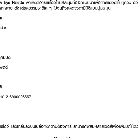
 Eye Palette
พาเลตต์อายแชโดว์โทนสีละมุนที่ออกแบบมาเพื่อการแต่งตาในทุกวัน ด้ว
ากหลาย ตั้งแต่ลุคธรรมชาติใส ๆ ไปจนถึงลุคดวงตามีมิติแบบนุ่มละมุน
ุน
ยง่าย
คมีมิติ
ยพอดี
ัน
10-2-6800026667
แชโดว์ แล้วเกลี่ยลงบนเปลือกตาตามต้องการ สามารถผสมหลายเฉดสีเพื่อเพิ่มมิติให้ด