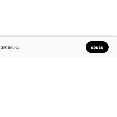
ยอมรับ
ว์เซอร์เพิ่มเติม
FOLLOW US
GET THE APP
Enjoyable, easy, and convenient