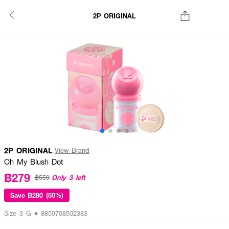
2P ORIGINAL
2P ORIGINAL
View Brand
Oh My Blush Dot
฿279
Only 3 left
฿559
Save
฿280 (50%)
Size 3 G • 8859708502383