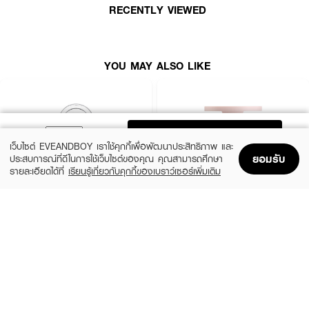
RECENTLY VIEWED
How To Use:
● ใช้หัวแปรงจุดหรือแต้มบนใบหน้าเพียง 1 ดอท จากนั้นเกลี่ยให้ฟุ้งกระจายตาม
ต้องการ
YOU MAY ALSO LIKE
● แนะนำให้ใช้พัฟมาชเมลโล่ที่แถมมาในกล่องช่วยเกลี่ยเพื่อช่วยให้ผิวดูเรียบเนียน ไม่
ตกร่อง
● สามารถทาเพิ่มเลเยอร์และเบลนด์ทับเนื้อแป้งได้บ่อยตามต้องการโดยไม่เป็นคราบ
ในระหว่างวัน
ADD TO BAG
เว็บไซต์ EVEANDBOY เราใช้คุกกี้เพื่อพัฒนาประสิทธิภาพ และ
ยอมรับ
ประสบการณ์ที่ดีในการใช้เว็บไซต์ของคุณ คุณสามารถศึกษา
รายละเอียดได้ที่
เรียนรู้เกี่ยวกับคุกกี้ของเบราว์เซอร์เพิ่มเติม
Home
Home
Promotions
Promotions
Shopping Bag
Shopping Bag
Account
Account
CLINIQUE
KYLIE
Cheek Pop
Cosmetics Hybrid Blush
(10%)
(20%)
฿1,080
฿768
฿1,200
฿960
14 Variations
6 Variations