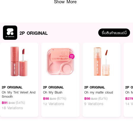
Vaccinium Macrocarpon Fruit Extract (แครนเบอร์รี่) ร่วมด้วยผงเพชร
Show More
Diamond Powder และวิตามินอี ช่วยปกป้องผิวจากความแห้งกร้านและฟื้นฟูความ
หมองคล้ำให้กลับมาดูชมพูระเรื่อสุขภาพดี แถมความน่ารักด้วยพัฟมาชเมลโล่สุดน่า
รักภายในกล่องเพื่อแก้มที่ดูอวบอิ่มหนานุ่มน่าสัมผัส
2P ORIGINAL
ซื้อสินค้าแบรนด์นี้
● ทูพี ออริจินอล โอ้ มาย บลัช ดอท บีดี-16 โบลว์ อะ วิช
● Liquid Blush นวัตกรรมบลัชออนสูตรน้ำเนื้อเนียนนุ่ม ซึมไว บำรุงลึกถึงชั้นผิว
● มอบผลลัพธ์สีสวยสดใส ละมุนเป็นธรรมชาติในทุกองศา ติดทนนานสูงสุด 12
ชั่วโมง
● Diamond Powder ช่วยให้พวงแก้มดูเปล่งปลั่ง กระจ่างใส และลดเลือนริ้วรอย
ร่องผิวให้ดูจางลง
● สารสกัดจากเบอร์รี่รวม 4 ชนิด กระตุ้นการผลิตคอลลาเจน มอบผิวแก้มที่ดูหนา
2P ORIGINAL
2P ORIGINAL
2P ORIGINAL
2P O
และนุ่มเด้ง
Oh My Tint Velvet And
Oh My Blush
Oh my matte cloud
Oh M
Smooth
(67%)
(62%)
฿98
฿98
฿27
฿299
฿259
● Tocopheryl Acetate (Vitamin E) ต่อต้านอนุมูลอิสระและลดความหมองคล้ำ
(54%)
฿91
฿199
12 Variations
9 Variations
14 V
จากแสงแดด
18 Variations
● เสริมเกราะป้องกันผิวพวงแก้มจากการแห้งแตกและลอกเป็นขุย
● เลขที่รับแจ้ง 11-1-6900009927