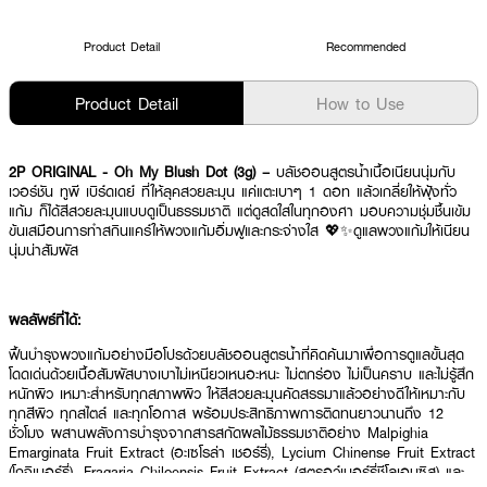
Product Detail
Recommended
Product Detail
How to Use
2P ORIGINAL - Oh My Blush Dot (3g) –
บลัชออนสูตรน้ำเนื้อเนียนนุ่มกับ
เวอร์ชัน ทูพี เบิร์ดเดย์ ที่ให้ลุคสวยละมุน แค่แตะเบาๆ 1 ดอท แล้วเกลี่ยให้ฟุ้งทั่ว
แก้ม ก็ได้สีสวยละมุนแบบดูเป็นธรรมชาติ แต่ดูสดใสในทุกองศา มอบความชุ่มชื้นเข้ม
ข้นเสมือนการทำสกินแคร์ให้พวงแก้มอิ่มฟูและกระจ่างใส 💖✨ดูแลพวงแก้มให้เนียน
นุ่มน่าสัมผัส
ผลลัพธ์ที่ได้:
ฟื้นบำรุงพวงแก้มอย่างมือโปรด้วยบลัชออนสูตรน้ำที่คิดค้นมาเพื่อการดูแลขั้นสุด
โดดเด่นด้วยเนื้อสัมผัสบางเบาไม่เหนียวเหนอะหนะ ไม่ตกร่อง ไม่เป็นคราบ และไม่รู้สึก
หนักผิว เหมาะสำหรับทุกสภาพผิว ให้สีสวยละมุนคัดสรรมาแล้วอย่างดีให้เหมาะกับ
ทุกสีผิว ทุกสไตล์ และทุกโอกาส พร้อมประสิทธิภาพการติดทนยาวนานถึง 12
ชั่วโมง ผสานพลังการบำรุงจากสารสกัดผลไม้ธรรมชาติอย่าง Malpighia
Emarginata Fruit Extract (อะเซโรล่า เชอร์รี่), Lycium Chinense Fruit Extract
(โกจิเบอร์รี่), Fragaria Chiloensis Fruit Extract (สตรอว์เบอร์รี่ชีโลเอนซิส) และ