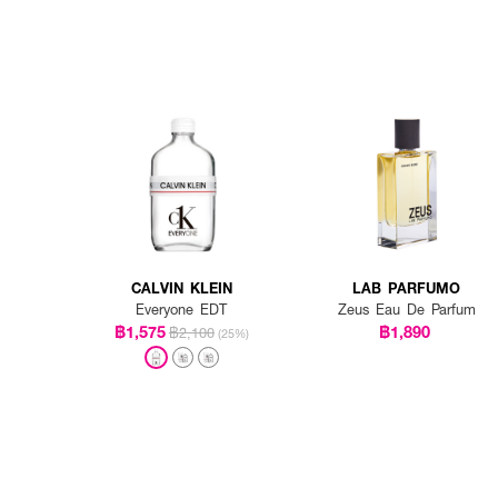
CALVIN KLEIN
LAB PARFUMO
Everyone EDT
Zeus Eau De Parfum
฿1,575
฿1,890
฿2,100
(25%)