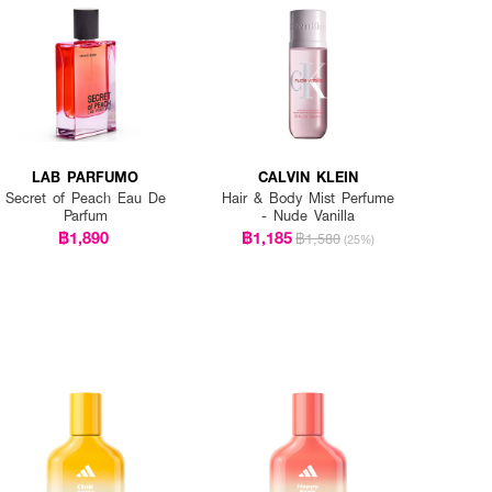
LAB PARFUMO
CALVIN KLEIN
Secret of Peach Eau De
Hair & Body Mist Perfume
Parfum
- Nude Vanilla
฿1,890
฿1,185
฿1,580
(25%)