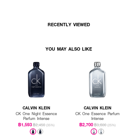
RECENTLY VIEWED
YOU MAY ALSO LIKE
CALVIN KLEIN
CALVIN KLEIN
CK One Night Essence
CK One Essence Parfum
Parfum Intense
Intense
฿1,593
฿2,700
฿2,450
฿3,600
(35%)
(25%)