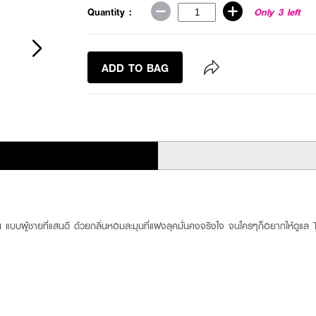
Quantity :
Only 3 left
ADD TO BAG
ุ่น แบบผู้ชายที่แสนดี ด้วยกลิ่นหอมละมุนที่แฝงลุคมั่นคงจริงใจ จนใครๆก็อยากใ