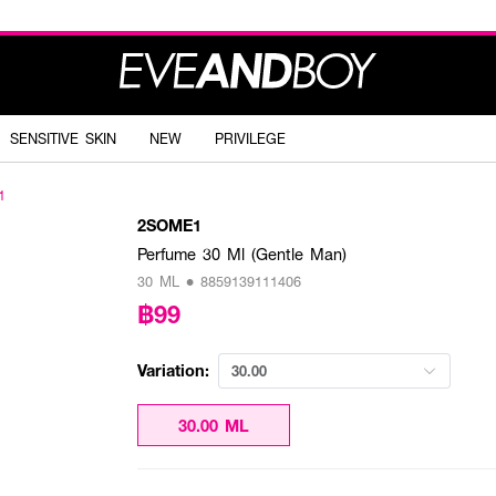
SENSITIVE SKIN
NEW
PRIVILEGE
1
2SOME1
Perfume 30 Ml (Gentle Man)
30 ML • 8859139111406
฿99
Variation:
30.00
30.00 ML