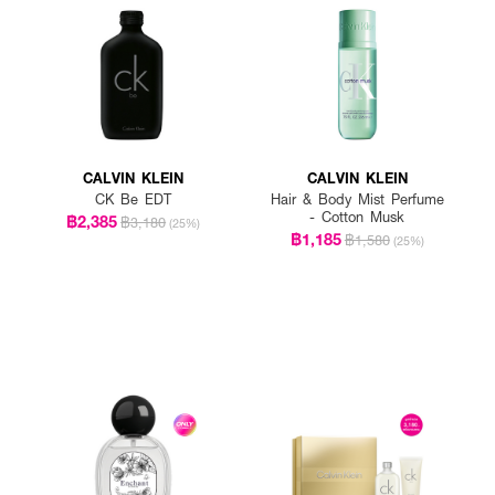
CALVIN KLEIN
CALVIN KLEIN
CK Be EDT
Hair & Body Mist Perfume
- Cotton Musk
฿2,385
฿3,180
(25%)
฿1,185
฿1,580
(25%)