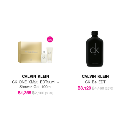
CALVIN KLEIN
CALVIN KLEIN
CK ONE XM25 EDT50ml +
CK Be EDT
Shower Gel 100ml
฿3,120
฿4,160
(25%)
฿1,365
฿2,100
(35%)