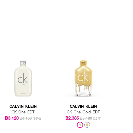
CALVIN KLEIN
CALVIN KLEIN
CK One EDT
CK One Gold EDT
฿3,120
฿2,385
฿4,160
฿3,180
(25%)
(25%)