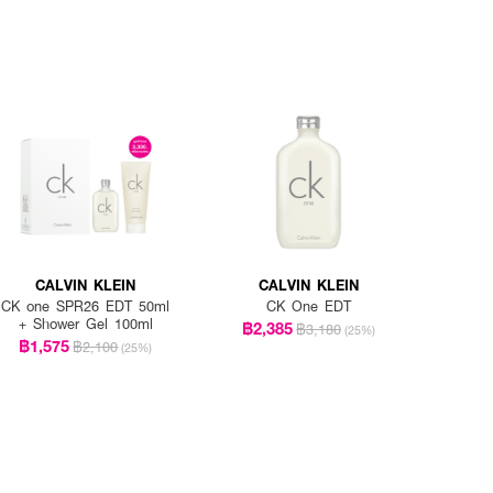
CALVIN KLEIN
CALVIN KLEIN
CK one SPR26 EDT 50ml
CK One EDT
+ Shower Gel 100ml
฿2,385
฿3,180
(25%)
฿1,575
฿2,100
(25%)