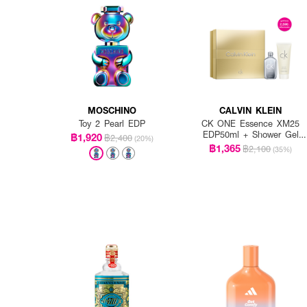
MOSCHINO
CALVIN KLEIN
Toy 2 Pearl EDP
CK ONE Essence XM25
EDP50ml + Shower Gel
฿1,920
฿2,400
(20%)
100ml
฿1,365
฿2,100
(35%)