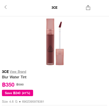
3CE
3CE
View Brand
Blur Water Tint
฿350
฿590
Save
฿240 (41%)
Size 4.6 G • 6902395978381