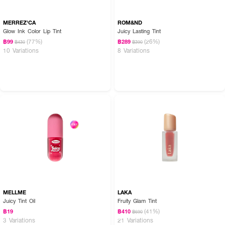
MERREZ'CA
ROM&ND
Glow Ink Color Lip Tint
Juicy Lasting Tint
(77%)
(26%)
฿99
฿289
฿430
฿390
10 Variations
8 Variations
MELLME
LAKA
Juicy Tint Oil
Fruity Glam Tint
(41%)
฿19
฿410
฿690
3 Variations
21 Variations