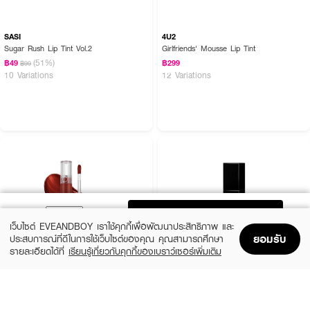
SASI
4U2
Sugar Rush Lip Tint Vol.2
Girlfriends' Mousse Lip Tint
(51%)
฿49
฿299
฿99
10 Variations
12 Variations
ADD TO BAG
เว็บไซต์ EVEANDBOY เราใช้คุกกี้เพื่อพัฒนาประสิทธิภาพ และ
ยอมรับ
ประสบการณ์ที่ดีในการใช้เว็บไซต์ของคุณ คุณสามารถศึกษา
รายละเอียดได้ที่
เรียนรู้เกี่ยวกับคุกกี้ของเบราว์เซอร์เพิ่มเติม
Home
Home
Promotions
Promotions
Shopping Bag
Shopping Bag
Account
Account
ROM&ND
DINTO
Glasting Water Tint
Blur-Glowy Lip Tint
(26%)
(27%)
฿289
฿429
฿390
฿590
3 Variations
34 Variations