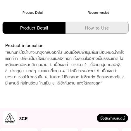
Product Detail
Recommended
Product Detail
How to Use
Product information
"ลิปทินท์เนื้อน้ำบางเบาดุจกลีบดอกไม้ มอบเนื้อสัมผัสนุ่มลื่นเหมือนหยดน้ำครั้ง
แรกที่ทา เปลี่ยนเป็นเนื้อแมทแบบเบลอๆทันที ทิ้งสเตนไว้อย่างเป็นธรรมชาติ ไม่
เหนียวเหนอะหนะ ติดทนนาน 1. เนื้อเจลน้ำ บางเบา 2. เนื้อแมทนุ่ม เบลอฟุ้ง
3. ปากดูนุ่ม เบลอๆ แบบแมทที่ละมุน 4. ไม่เหนียวเหนอะหนะ 5. เนื้อเจลน้ำ
บางเบา ช่วยให้ปากชุ่มชื้น 6. ไม่เลอะ ไม่ติดหลอด ไม่ติดแก้ว ติดทนตลอดวัน 7.
มีหลายสี ทั้งโทนร้อน โทนเย็น 8. สีเข้ากันง่าย แต่งได้หลายลุค"
3CE
ซื้อสินค้าแบรนด์นี้