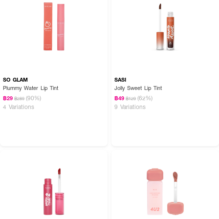
SO GLAM
SASI
Plummy Water Lip Tint
Jolly Sweet Lip Tint
(90%)
(62%)
฿29
฿49
฿289
฿129
4 Variations
9 Variations