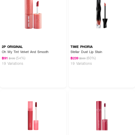
2P ORIGINAL
TIME PHORIA
Oh My Tint Velvet And Smooth
Stellar Dust Lip Stain
(54%)
(60%)
฿91
฿239
฿199
฿599
19 Variations
19 Variations