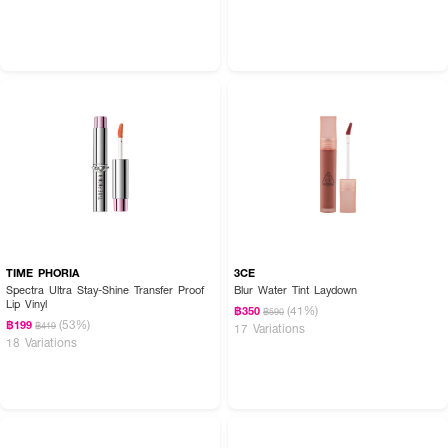
TIME PHORIA
3CE
Spectra Ultra Stay-Shine Transfer Proof
Blur Water Tint Laydown
Lip Vinyl
(41%)
฿350
฿590
(53%)
฿199
฿419
17 Variations
18 Variations