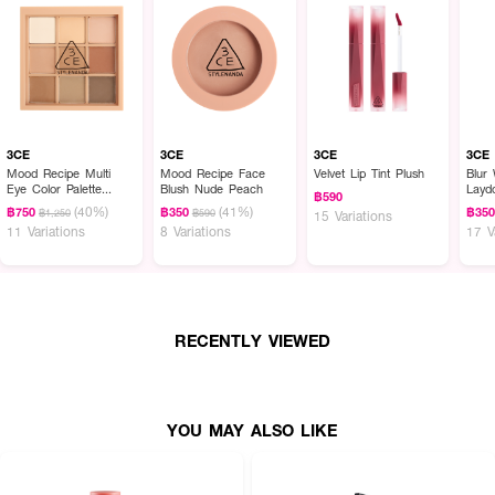
3CE
3CE
3CE
3CE
Mood Recipe Multi
Mood Recipe Face
Velvet Lip Tint Plush
Blur 
Eye Color Palette
Blush Nude Peach
Layd
฿590
Smoother
(40%)
(41%)
฿750
฿350
฿35
฿1,250
฿590
15 Variations
11 Variations
8 Variations
17 V
RECENTLY VIEWED
YOU MAY ALSO LIKE