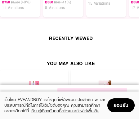
เขียนคิ้วเนื้อซอฟต์แมตต์
ที่เขียนง่าย วาดทรงออกมาได้อย่างเป็นธรรมชาติ เนื้อสี
(40%)
(41%)
฿750
฿350
฿35
฿1,250
฿590
15 Variations
ละมุน ติดทนนานตลอดวัน มีให้เลือก 5 เฉดสีตอบโจทย์หลากหลายสีผม
11 Variations
8 Variations
17 V
• ดินสอเขียนคิ้วเนื้อซอฟท์แมตต์ โทนสีธรรมชาติ
• ดินสอแบบสไลด์ขึ้น-ลง ใช้งานง่าย
• Oil Coating Base ป้องกันทั้งความมันและความชื้น
RECENTLY VIEWED
• หัวดินสอทรงตัดขนาด 3.45 ม.ม. หนา 1.4 ม.ม.
• สี Brownie Brown
YOU MAY ALSO LIKE
NOTIFY ME
เว็บไซต์ EVEANDBOY เราใช้คุกกี้เพื่อพัฒนาประสิทธิภาพ และ
ยอมรับ
ประสบการณ์ที่ดีในการใช้เว็บไซต์ของคุณ คุณสามารถศึกษา
รายละเอียดได้ที่
เรียนรู้เกี่ยวกับคุกกี้ของเบราว์เซอร์เพิ่มเติม
Home
Home
Promotions
Promotions
Shopping Bag
Shopping Bag
Account
Account
MELLME
SASI
Eyebrow Pencil
Brow To Be Auto Pencil