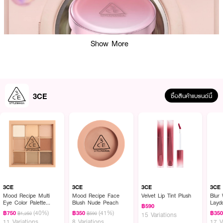
Show More
3CE
ซื้อสินค้าแบรนด์นี้
ผลลัพธ์ที่ได้ :
3CE Fitting Mesh Cover Cushion
คุชชั่นเนื้อแมทแบบบางเบา ช่วยเสริมลุคให้ดู
สม่ำเสมอ พร้อมมอบสัมผัสผิวที่ดูเรียบเนียนด้วยเทคโนโลยี “Mesh Cover” ที่
กรองเนื้อคุชชั่นอย่างเหมาะสม ช่วยให้การแต่งหน้าเรียบเนียนขึ้น
3CE
3CE
3CE
3CE
Mood Recipe Multi
Mood Recipe Face
Velvet Lip Tint Plush
Blur 
Eye Color Palette
Blush Nude Peach
Layd
฿590
Smoother
(40%)
(41%)
฿750
฿350
฿35
฿1,250
฿590
15 Variations
11 Variations
8 Variations
17 V