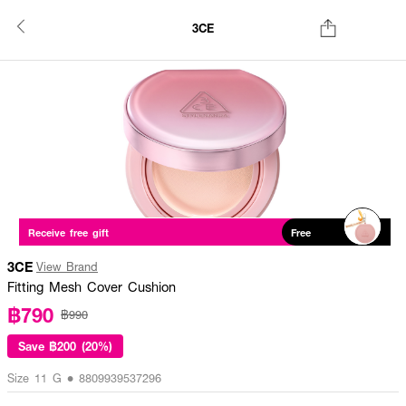
3CE
Receive free gift
Free
3CE
View Brand
Fitting Mesh Cover Cushion
฿790
฿990
Save
฿200 (20%)
Size 11 G • 8809939537296