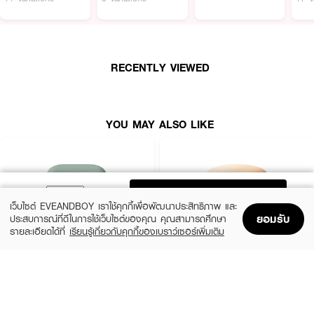
RECENTLY VIEWED
YOU MAY ALSO LIKE
ADD TO BAG
เว็บไซต์ EVEANDBOY เราใช้คุกกี้เพื่อพัฒนาประสิทธิภาพ และ
ยอมรับ
ประสบการณ์ที่ดีในการใช้เว็บไซต์ของคุณ คุณสามารถศึกษา
รายละเอียดได้ที่
เรียนรู้เกี่ยวกับคุกกี้ของเบราว์เซอร์เพิ่มเติม
Home
Home
Promotions
Promotions
Shopping Bag
Shopping Bag
Account
Account
· มอบลุคผิวเรียบเนียน
LANEIGE
SKINTIFIC MAKEUP
Neo Cushion Matte 13N1 15G*2 (23
Cover All Perfect Cushion SPF35
· ฟินิชแบบซอฟต์แมต ไม่หนักผิว
PA++++
(10%)
฿1,350
฿1,500
(50%)
฿379
฿759
5 Variations