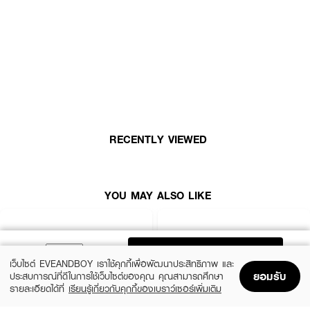
ผลลัพธ์ที่ได้ :
4U2 Duo Cream Blush บลัชออนดูโอ้เนื้อครีม สองสีในตลับเดียว เกลี่ยง่าย
เนียนไปกับผิว ด้วยเทคโนโลยี LumiFilm Oil ที่บางเบา ช่วยเพิ่มความฉ่ำวาวให้พวง
แก้ม
RECENTLY VIEWED
YOU MAY ALSO LIKE
ADD TO BAG
เว็บไซต์ EVEANDBOY เราใช้คุกกี้เพื่อพัฒนาประสิทธิภาพ และ
ยอมรับ
ประสบการณ์ที่ดีในการใช้เว็บไซต์ของคุณ คุณสามารถศึกษา
รายละเอียดได้ที่
เรียนรู้เกี่ยวกับคุกกี้ของเบราว์เซอร์เพิ่มเติม
Home
Home
Promotions
Promotions
Shopping Bag
Shopping Bag
Account
Account