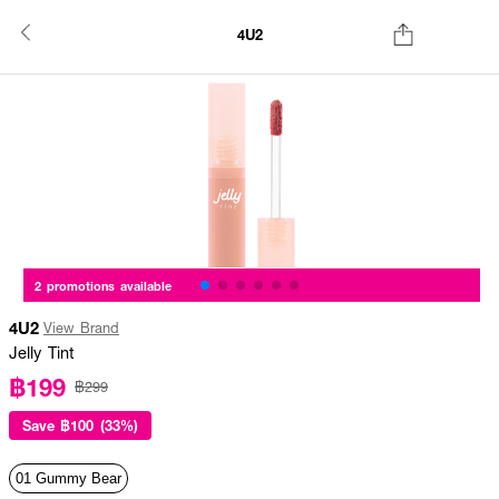
4U2
2 promotions available
4U2
View Brand
Jelly Tint
฿199
฿299
Save
฿100 (33%)
01 Gummy Bear