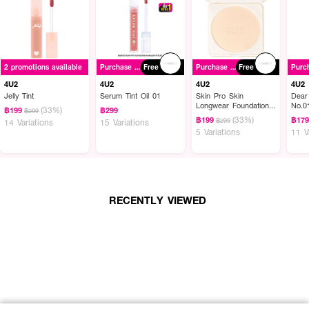
ผลลัพธ์ที่ได้ :
ลิปทินท์เนื้อเจลลี่
4U2 Jelly Tint
เนียนนุ่มละมุนบนริมฝีปาก ให้สีสวยสดชัดแนบ
2 promotions available
Purchase ฿500+
Free
Purchase ฿500+
Free
เนียนสนิท ด้วยเทคโนโลยี Air Soft Flex Film ที่ช่วยสร้างชั้นฟิล์มสัมผัสนุ่มละมุน
เคลือบริมฝีปากแบบแนบสนิท ให้สีลิปทินท์ติดทนนาน พร้อมมอบความชุ่มชื่น
4U2
4U2
4U2
4U2
เปล่งปลั่งให้กับริมฝีปากได้อย่างมีประสิทธิภาพด้วย MOIST-HA TECH MOIST-
Jelly Tint
Serum Tint Oil 01
Skin Pro Skin
Dear
Longwear Foundation
No.0
HA TECH ผสานพลัง Hyaluronic acid 8 ชนิด ที่มีความหลากหลายขนาด
(33%)
฿199
฿299
฿299
Powder SPF50+
(33%)
โมเลกุล ที่ผ่านเทคโนโลยีพิเศษ
฿199
฿17
฿299
14 Variations
15 Variations
PA++++
5 Variations
11 V
● ลิปทินท์เนื้อเจลลี่ 4U2
● สีสวยสดชัดแนบเนียนสนิท
● ช่วยสร้างชั้นฟิล์มสัมผัสนุ่มละมุนเคลือบริมฝีปาก
RECENTLY VIEWED
● ลิปทินท์ติดทนนาน
● มอบความชุ่มชื่น เปล่งปลั่งให้กับริมฝีปาก
● เบอร์ #01 GUMMY BEAR
● ขนาด 4 g.