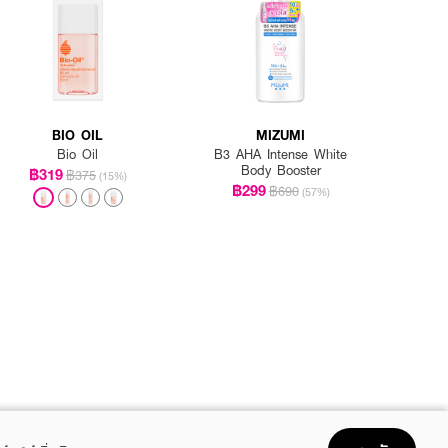
BIO OIL
MIZUMI
Bio Oil
B3 AHA Intense White
Body Booster
฿319
฿375
(15%)
฿299
฿690
(57%)