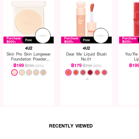
Purchase
Purchase
Purchase
Free
Free
฿500+
฿500+
฿500+
4U2
4U2
Skin Pro Skin Longwear
Dear Me Liquid Blush
You'Re
Foundation Powder
No.01
Li
SPF50+ PA++++
฿199
฿179
฿19
฿299
฿299
(33%)
(40%)
+5
RECENTLY VIEWED