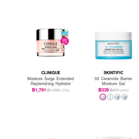
CLINIQUE
SKINTIFIC
Moisture Surge Extended
5X Ceramide Barrier
Replenishing Hydrator
Moisture Gel
฿1,791
฿339
฿1,990
฿679
(10%)
(50%)