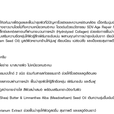
ี่คิดค้นมาเพื่อดูแลและฟื้นบำรุงผิวที่มีปัญหาริ้วรอยและความหย่อนคล้อย เนื้อครีมนุ่มเนี
้อย่างยาวนานโดยไม่ทิ้งความเหนียวเหนอะหนะ โดดเด่นด้วยนวัตกรรม SDV-Age Repair ที่
็กซ์และคอลลาเจนที่ผ่านกระบวนการหมัก (Hydrolyzed Collagen) ช่วยเร่งการฟื้นบำรุ
เสริมความยืดหยุ่นให้ผิวรู้สึกเฟิร์มกระชับแน่น ผสานคุณค่าการบำรุงเข้มข้นจาก เชียบ
m Seed Oil) บูสต์ผิวหยาบกร้านให้นุ่มฟู เรียบเนียน เปล่งปลั่ง และแข็งแรงสุขภาพดี
 ครีม
กลี่ยง่าย เบาสบายผิว ไม่เหนียวเหนอะหนะ
เปปไทด์ 2 ชนิด ร่วมกับสารสกัดธรรมชาติ ช่วยให้ริ้วรอยแลดูเลือนลง
เจนผ่านการหมัก ฟื้นบำรุงผิวให้รู้สึกยืดหยุ่น เฟิร์มกระชับ และอิ่มฟู
ูสว่างกระจ่างใส สีผิวสม่ำเสมอ พร้อมเสริมเกราะป้องกันผิว
hea) Butter & Limnanthes Alba (Meadowfoam) Seed Oil เติมความชุ่มชื้นเข้มข้น
num Extract ช่วยฟื้นบำรุงให้ผิวดูสดชื่น สุขภาพดี และแลดูอ่อนเยาว์