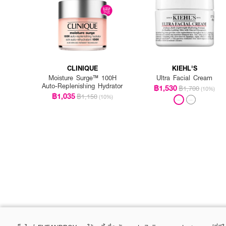
CLINIQUE
KIEHL'S
Moisture Surge™ 100H
Ultra Facial Cream
Auto-Replenishing Hydrator
฿1,530
฿1,700
(10%)
฿1,035
฿1,150
(10%)