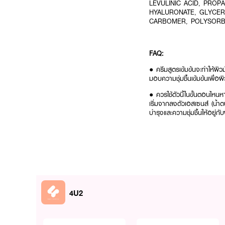
LEVULINIC ACID, PROP
HYALURONATE, GLYCER
CARBOMER, POLYSORBA
FAQ:
● ครีมสูตรเข้มข้นจะทำให้ผิวม
มอบความชุ่มชื้นเข้มข้นเพื่อผ
● ควรใช้ตัวนี้ในขั้นตอนไหน
เริ่มจากลงตัวเอสเซนส์ (น้ำต
บำรุงและความชุ่มชื้นให้อยู่กั
ฟื้นบำรุงผิวเนียนละเอียดลดเล
4U2