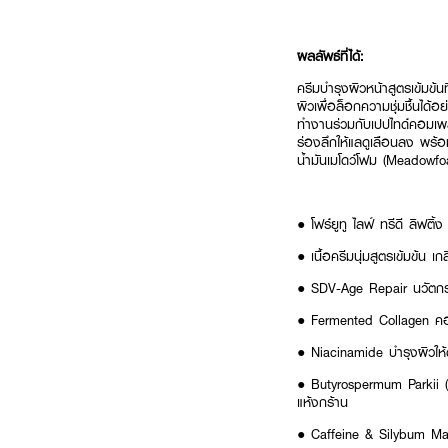
ผลลัพธ์ที่ได้:
ครีมบำรุงผิวหน้าสูตรเข้มข้นท
ผิวเพื่อล็อกความชุ่มชื้นได
ทำงานร่วมกับเปปไทด์คอมเพล
ร่องลึกให้แลดูเลือนลง พร้อม
น้ำมันเมโดว์โฟม (Meadowfoa
● โฟร์ยูทู ไลฟ์ ทรีดี ลิฟติ้ง
● เนื้อครีมนุ่มสูตรเข้มข้น เ
● SDV-Age Repair นวัตกรรม
● Fermented Collagen คอลลา
● Niacinamide บำรุงผิวให้ด
● Butyrospermum Parkii (S
แห้งกร้าน
● Caffeine & Silybum Maria