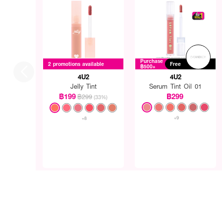
Purchase
2 promotions available
Free
฿500+
4U2
4U2
Jelly Tint
Serum Tint Oil 01
฿199
฿299
฿299
(33%)
+9
+8