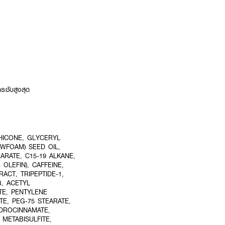
ระชับสูงสุด
THICONE, GLYCERYL
WFOAM) SEED OIL,
ARATE, C15-19 ALKANE,
LEFIN), CAFFEINE,
ACT, TRIPEPTIDE-1,
4, ACETYL
TE, PENTYLENE
E, PEG-75 STEARATE,
YDROCINNAMATE,
METABISULFITE,