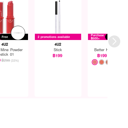
Purchase
Free
2 promotions available
Free
฿500+
4U2
4U2
4U2
 Mine Powder
Stick
Better Half Duo Lip
pstick 01
฿199
฿199
฿299
(33%)
9
฿299
(33%)
+12