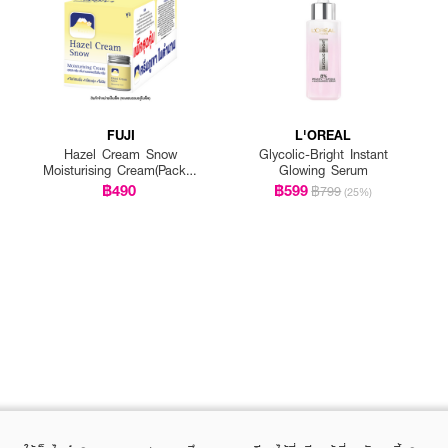
FUJI
L'OREAL
Hazel Cream Snow
Glycolic-Bright Instant
Moisturising Cream(Pack 1
Glowing Serum
Get 1 Free)
฿490
฿599
฿799
(25%)