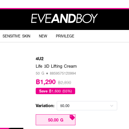
SENSITIVE SKIN
NEW
PRIVILEGE
4U2
Life 3D Lifting Cream
50 G • 8859575120994
฿1,290
฿2,890
Save
฿1,600 (55%)
Variation:
50.00
50.00 G