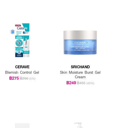
CERAVE
SRICHAND
Blemish Control Gel
Skin Moisture Burst Gel
Cream
฿275
฿290
(5%)
฿249
฿455
(45%)