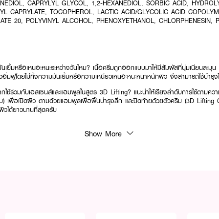
ANEDIOL, CAPRYLYL GLYCOL, 1,2-HEXANEDIOL, SORBIC ACID, HYDRO
YL CAPRYLATE, TOCOPHEROL, LACTIC ACID/GLYCOLIC ACID COPOLYM
TE 20, POLYVINYL ALCOHOL, PHENOXYETHANOL, CHLORPHENESIN, 
ันเยิ้มหรือเหนอะหนะระหว่างวันไหม? เนื้อครีมถูกออกแบบมาให้มีสัมผัสที่นุ่มเนียนละมุน เกล
ิวอิ่มฟูโดยไม่ทิ้งความมันเยิ้มหรือความเหนียวเหนอะหนะหนาหนักผิว จึงสามารถใช้บำรุงได้
หากใช้ร่วมกับเอสเซนส์และแอมพูลในสูตร 3D Lifting? แนะนำให้เรียงลำดับการใช้ตามควา
บ) เพื่อเปิดผิว ตามด้วยแอมพูลเพื่อฟื้นบำรุงลึก และปิดท้ายด้วยตัวครีม (3D Lifting 
บผิวได้ยาวนานที่สุดครับ
Show More
ือนริ้วรอยและจุดด่างดำให้ผิวดูอ่อนเยาว์ในทุกวัน 🧸💖 เนื้อครีมบางเบา ซึมไว มั่นใจใน