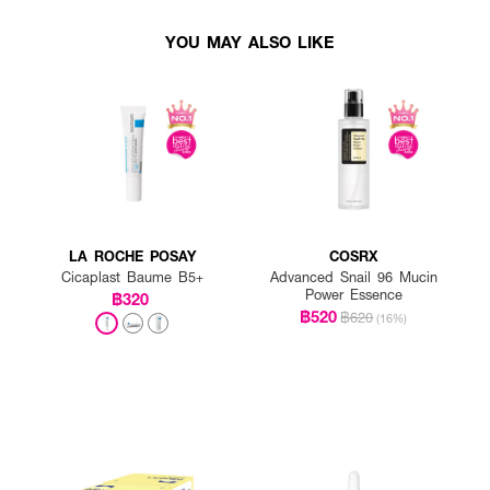
YOU MAY ALSO LIKE
LA ROCHE POSAY
COSRX
Cicaplast Baume B5+
Advanced Snail 96 Mucin
Power Essence
฿320
฿520
฿620
(16%)