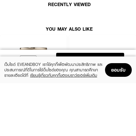
How To Use:
RECENTLY VIEWED
● แตะเนื้อครีมบำรุงในปริมาณที่พอเหมาะลงบนผิวรอบดวงตา
● ใช้นิ้วนางกดแตะและเกลี่ยผลิตภัณฑ์เบาๆ รอบดวงตาและใต้ตาจนเนื้อครีมซึมเข้าสู่
ผิว
YOU MAY ALSO LIKE
● ใช้เป็นประจำทุกเช้าและก่อนนอนอย่างต่อเนื่องเพื่อผลลัพธ์ในการลดเลือนริ้วรอย
และรอยคล้ำที่ดีที่สุด
ADD TO BAG
Ingredients:
เว็บไซต์ EVEANDBOY เราใช้คุกกี้เพื่อพัฒนาประสิทธิภาพ และ
ยอมรับ
ประสบการณ์ที่ดีในการใช้เว็บไซต์ของคุณ คุณสามารถศึกษา
AQUA (WATER), BUTYLENE GLYCOL, GLYCERIN, NEOPENTYL
รายละเอียดได้ที่
เรียนรู้เกี่ยวกับคุกกี้ของเบราว์เซอร์เพิ่มเติม
GLYCOL DIHEPTANOATE, COCO-CAPRYLATE/CAPRATE,
Home
Home
Promotions
Promotions
Shopping Bag
Shopping Bag
Account
Account
ISODODECANE, BUTYROSPERMUM PARKII (SHEA) BUTTER,
HYDROXYPROPYL STARCH, GLYCELL STEARATE SE, SQUALANE,
CAPRYLIC/CAPRIC TRIGLYCERIDE, CETEARYL ALCOHOL, CETYL
ESTEE LAUDER
BOBBI BROWN
ALCOHOL, PANTHENOL, PENTAERYTHRITYL DISTEARATE,
Advanced Night Repair Eye
Vitamin Enriched Eye Base
TOCOPHERYL ACETATE, SODIUM POLYACRYLATE,
Supercharged Gel-Creme Synchronized
(10%)
฿2,520
฿2,800
Multi-Recovery
PHENOXYETHANOL, SYNTHETIC FLUORPHLOGOPITE, CETETH-20,
(10%)
฿3,195
฿3,550
size 15 ML
CHLORPHENESIN, STEARETH-21, TRISODIUM ETHYLENEDIAMINE
2 Variations
DISUCCINATE, SODIUM HYALURONATE, PARFUM (FRAGRANCE),
HYDROLYZED COLLAGEN, TIN OXIDE, ACETYL TETRAPEPTIDE-5, CI
77891 (TITANIUM DIOXIDE), CI 19140 (YELLOW 5), CI 16035 (RED 40)