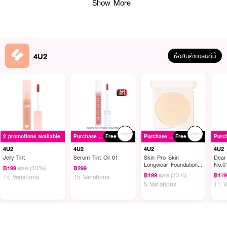
Show More
มาเนียนนุ่ม อิ่มฟูดูอ่อนเยาว์อย่างเป็นธรรมชาติ
● โฟร์ยูทู ไลฟ์ แอนตี้-ริงเคิล อาย ครีม
● Eyegems Technology นวัตกรรมช่วยกระจายแสงให้ใต้ตาดูสว่างกระจ่างใสและ
4U2
ซื้อสินค้าแบรนด์นี้
สดใสขึ้นทันที
● Real Collagen (Hydrolyzed Collagen จากปลา) คอลลาเจนโมเลกุลเล็ก ซึมไว
ช่วยบำรุงผิวรอบดวงตาให้เนียนนุ่ม กระชับ ยืดหยุ่น
● Acetyl Tetrapeptide-5 เปปไทด์เฉพาะจุด ช่วยดูแลและลดเลือนรอยคล้ำรวมถึง
อาการบวมรอบดวงตา
● Panthenol (วิตามินบี 5) & Tocopheryl Acetate (วิตามินอี) ช่วยปลอบประโลม
2 promotions available
Purchase ฿500+
Free
Purchase ฿500+
Free
และปกป้องผิวรอบดวงตาที่บอบบาง
4U2
4U2
4U2
4U2
● Squalane & Butyrospermum Parkii (Shea) Butter เติมเต็มและกักเก็บความ
Jelly Tint
Serum Tint Oil 01
Skin Pro Skin
Dear
ชุ่มชื้น ลดเลือนริ้วรอยจากความแห้งกร้าน
Longwear Foundation
No.0
(33%)
฿199
฿299
฿299
Powder SPF50+
(33%)
฿199
฿17
฿299
14 Variations
15 Variations
PA++++
● เนื้อครีมนุ่มละมุน เบาสบาย ซึมซาบเข้าสู่ผิวได้อย่างอ่อนโยน ไม่เหนอะหนะ
5 Variations
11 V
● FDA Registration no. 20-1-6900008390