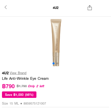
4U2
4U2
View Brand
Life Anti-Wrinkle Eye Cream
฿790
Only 2 left
฿1,790
Save
฿1,000 (56%)
Size 15 ML • 8859575121007