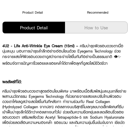
Product Detail
Recommended
Product Detail
How to Use
4U2 - Life Anti-Wrinkle Eye Cream (15ml) –
ครีมบำรุงผิวรอบดวงตาเนื้อ
นุ่มละมุน มอบการบำรุงล้ำลึกอย่างอ่อนโยนด้วย Eyegems Technology ช่วย
กระจายแสงให้ผิวรอบดวงตาดูสว่างกระจ่างใสขึ้นทันทีอย่างเป็นธรรมชาติ 👁️✨
พร้อมจัดการปัญหาริ้วรอยและรอยคล้ำใต้ตาเพื่อลุคที่ดูสดใสมีชีวิตชีวา
ผลลัพธ์ที่ได้:
ครีมบำรุงผิวรอบดวงตาสูตรอ่อนโยนพิเศษ มาพร้อมเนื้อสัมผัสนุ่มละมุนเกลี่ยง่าย
ผสานนวัตกรรม Eyegems Technology ที่ช่วยกระจายแสงและปรับโทนผิวรอบ
ดวงตาให้แลดูสว่างสดใสขึ้นทันทีหลังทา ทำงานร่วมกับ Real Collagen
(Hydrolyzed Collagen จากปลา) คอลลาเจนบริสุทธิ์โมเลกุลขนาดเล็กพิเศษที่ซึม
เข้าฟื้นบำรุงลึกได้ดีกว่าคอลลาเจนทั่วไป ช่วยเติมความยืดหยุ่นและลดเลือนริ้วรอย
รอบดวงตา เสริมพลังด้วย Acetyl Tetrapeptide-5 และ Sodium Hyaluronate
เพื่อช่วยลดเลือนความหมองคล้ำ รอยบวม และเติมความชุ่มชื้นเข้มข้นจาก เชียบัต
เตอร์ (Shea Butter) และสควาเลน (Squalane) ให้ผิวรอบดวงตาที่แห้งกร้านกลับ