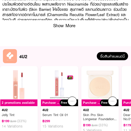
ประโลมผิวอย่างอ่อนโยน ผสานพลังจาก Niacinamide ที่ช่วยบำรุงและเสริมสร้าง
เกราะป้องกันผิว (Skin Barrier) ให้แข็งแรง สุขภาพดี และทนต่อมลภาวะ ร่วมด้วย
สารสกัดจากดอกคาโมมายล์ (Chamomilla Recutita Flower/Leaf Extract) และ
วิตามินอี ช่วยลดการระคายเคือง เติมความเนียนนุ่มอิ่มฟูให้ผิวดูเปล่งปลั่งอย่างเป็น
ธรรมชาติ
Show More
● โฟร์ยูทู ไลฟ์ แคคตัส คาล์มมิ่ง โมจิ ครีม
● เนื้อโมจิ นวัตกรรมเนื้อครีมนุ่มเด้ง เกลี่ยง่าย สบายผิว ไม่เหนียวเหนอะหนะ
4U2
ซื้อสินค้าแบรนด์นี้
● 2% Cactus Shield สารสกัดกระบองเพชรเข้มข้น เติมเต็มและกักเก็บความชุ่มชื้น
พร้อมปลอบประโลมผิวให้ชุ่มนุ่มฟู
● Niacinamide ฟื้นบำรุงและเสริมความแข็งแรงให้เกราะป้องกันผิวสุขภาพดี
● Chamomilla Recutita Flower/Leaf Extract สารสกัดดอกคาโมมายล์ ช่วย
ปลอบประโลมผิวอย่างอ่อนโยน
● Ascorbyl Glucoside & Tocopheryl Acetate ผสานพลังวิตามินซีและอี บำรุง
2 promotions available
Purchase ฿500+
Free
Purchase ฿500+
Free
ผิวให้เนียนนุ่มแลดูเปล่งปลั่ง
4U2
4U2
4U2
4U2
Jelly Tint
Serum Tint Oil 01
Skin Pro Skin
Dear
● มอบผิวที่ชุ่มชื้น ดูอิ่มน้ำล้ำลึก หมดปัญหาผิวแห้งกร้าน
Longwear Foundation
No.0
(33%)
฿199
฿299
฿299
Powder SPF50+
(33%)
● FDA Registration no. 11-1-6900011763
฿199
฿17
฿299
14 Variations
15 Variations
PA++++
5 Variations
11 V