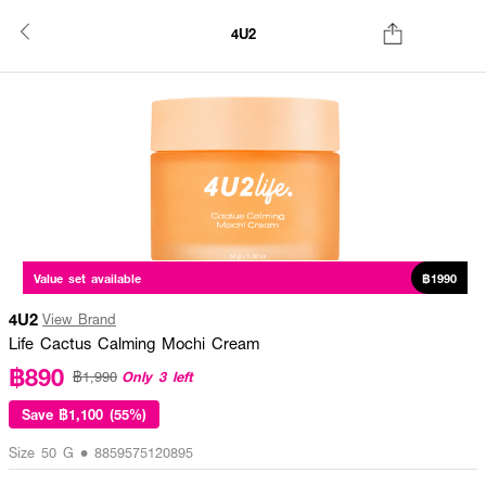
4U2
Value set available
฿1990
4U2
View Brand
Life Cactus Calming Mochi Cream
฿890
Only 3 left
฿1,990
Save
฿1,100 (55%)
Size 50 G • 8859575120895