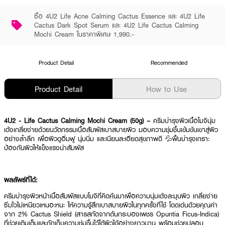
ซื้อ 4U2 Life Acne Calming Cactus Essence เเละ 4U2 Life
Cactus Dark Spot Serum และ 4U2 Life Cactus Calming
Mochi Cream ในราคาพิเศษ 1,990.-
Product Detail
Recommended
Product Detail
How to Use
4U2 - Life Cactus Calming Mochi Cream (50g) –
ครีมบำรุงผิวเนื้อโมจินุ่ม
เด้งเกลี่ยง่ายด้วยนวัตกรรมเนื้อสัมผัสเบาสบายผิว มอบความชุ่มชื้นเข้มข้นเขาสู่ผิว
อย่างล้ำลึก เพื่อผิวดูอิ่มฟู นุ่มนิ่ม และเนียนละเอียดสุขภาพดี 💦ฟื้นบำรุงเกราะ
ป้องกันผิวให้แข็งแรงน่าสัมผัส
ผลลัพธ์ที่ได้:
ครีมบำรุงผิวหน้าเนื้อสัมผัสแบบโมจิที่คิดค้นมาเพื่อความนุ่มเด้งละมุนผิว เกลี่ยง่าย
ซึมไวไม่เหนียวเหนอะหนะ ให้ความรู้สึกเบาสบายผิวในทุกครั้งที่ใช้ โดดเด่นด้วยคุณค่า
จาก 2% Cactus Shield (สารสกัดจากต้นกระบองเพชร Opuntia Ficus-Indica)
ที่ช่วยเติมเต็มและกักเก็บความชุ่มชื้นไว้ใต้ผิวได้อย่างยาวนาน พร้อมช่วยปลอบ