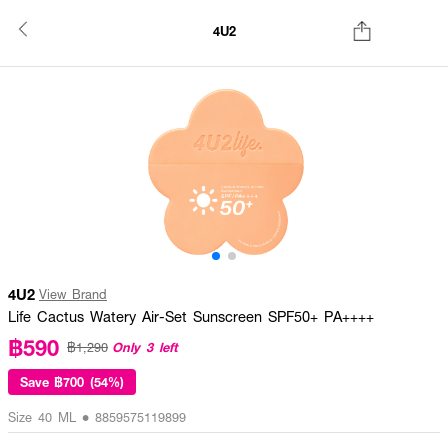
4U2
4U2
View Brand
Life Cactus Watery Air-Set Sunscreen SPF50+ PA++++
฿590
Only 3 left
฿1,290
Save
฿700 (54%)
Size 40 ML • 8859575119899