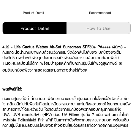
Product Detail
Recommended
Product Detail
How to Use
4U2 - Life Cactus Watery Air-Set Sunscreen SPF50+ PA++++ (40ml) –
กันแดดเนื้อน้ำบางเบาพิเศษด้วยนวัตกรรมเซ็ตตัวกลืนไปกับผิว ปกป้องผิวเต็ม
ประสิทธิภาพสำหรับผิวทุกประเภทรวมถึงผิวบอบบาง มอบความสบายผิวไม่
เหนอะหนะเสมือนไม่ได้ทา พร้อมบำรุงและกักเก็บความชุ่มชื้นให้ผิวดูสุขภาพดี ☀️
อมยิ้มปกป้องผิวจากแสงแดดและมลภาวะอย่างไร้กังวล
ผลลัพธ์ที่ได้:
กันแดดสูตรเนื้อน้ำที่คิดค้นมาเพื่อความบางเบาขั้นสุดด้วยเทคโนโลยีเนื้อแอร์เซ็ต ซึม
ไว กลืนสนิทไปกับผิวทันทีโดยไม่เหนียวเหนอะหนะ และไม่ทิ้งคราบขาวให้รบกวนเมคอัพ
สามารถทาซ้ำได้ระหว่างวัน โดดเด่นด้วยการปกป้องผิวที่ครอบคลุมทุกรังสีทั้ง
UVA, UVB และแสงสีฟ้า (HEV) ด้วย UV Filters สูงถึง 7 ชนิด ผสานเทคโนโลยี
Invisible Pollushield ที่ทำหน้าที่เป็นเกาะกำบังผิวจากมลภาวะภายนอก พร้อมเติม
ความชุ่มชื้นและปลอบประโลมผิวอย่างอ่อนโยนด้วยสารสกัดจากดอกกระบองเพชร
(Cactus Flower Extract), ว่านหางจระเข้, ไฮยาลูรอน และวิตามินอี ช่วยให้ผิว