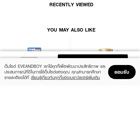
● ทาผลิตภัณฑ์ให้ทั่วใบหน้าและลำคอก่อนออกสู่แสงแดด
RECENTLY VIEWED
● สามารถใช้ทาซ้ำระหว่างวันได้ตามต้องการเพื่อประสิทธิภาพการปกป้องที่ต่อเนื่อง
● แนะนำให้ทาก่อนการลงเมคอัพ โดยไม่ทำให้เกิดคราบขาวหรือรบกวนสีของเครื่อง
สำอาง
YOU MAY ALSO LIKE
Ingredients:
AQUA (WATER), DIBUTYL ADIPATE, DIETHYLAMINO
ADD TO BAG
HYDROXYBENZOYL HEXYL BENZOATE, ETHYLHEXYL SALICYLATE,
เว็บไซต์ EVEANDBOY เราใช้คุกกี้เพื่อพัฒนาประสิทธิภาพ และ
PHENYLBENZIMIDAZOLE SULFONIC ACID, DIETHYLHEXYL BUTAMIDO
ยอมรับ
ประสบการณ์ที่ดีในการใช้เว็บไซต์ของคุณ คุณสามารถศึกษา
TRIAZONE, BUTYLENE GLYCOL, ISOHEXADECANE, BIS-
รายละเอียดได้ที่
เรียนรู้เกี่ยวกับคุกกี้ของเบราว์เซอร์เพิ่มเติม
ETHYLHEXYLOXYPHENOL METHOXYPHENYL TRIAZINE,
Home
Home
Promotions
Promotions
Shopping Bag
Shopping Bag
Account
Account
TROMETHAMINE, METHYLENE BIS-BENZOTRIAZOLYL
TETRAMETHYLBUTYLPHENOL (NANO), DIMETHICONE, CETEARYL
OLIVATE, SILICA, DIPROPYLENE GLYCOL, SODIUM STEAROYL
CLEARNOSE
ANESSA
GLUTAMATE, SORBITAN OLIVATE, HYDROXYACETOPHENONE,
UV Sun Serum SPF50+ PA++++
Perfect UV Sunscreen Skincare Milk NA
ETHYLHEXYLGLYCERIN, CETEARYL ALCOHOL, ACRYLATES/C10-30
SPF50+ PA++++
(50%)
฿499
฿990
ALKYL ACRYLATE CROSSPOLYMER, POTASSIUM CETYL PHOSPHATE,
(23%)
฿329
฿425
size 80 ML
TITANIUM DIOXIDE, DECYL GLUCOSIDE, DISODIUM EDTA, SODIUM
size 20 ML
HYDROXIDE, XANTHAN GUM, DIMETHICONE CROSSPOLYMER,
DEXTRIN PALMITATE, DIPOTASSIUM GLYCYRRHIZATE, TOCOPHERYL
ACETATE, ALOE BARBADENSIS LEAF JUICE, ALLANTOIN, PEG-