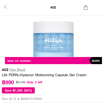
4U2
Value set available
฿2290
4U2
View Brand
Life PDRN+Hyaluron Moisturizing Capsule Gel Cream
฿990
Only 3 left
฿2,190
Save
฿1,200 (55%)
Size 50 G • 8859575120932