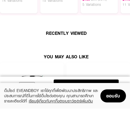
14 Variations
15 Variations
PA++++
5 Variations
11 V
How To Use:
● ตักหรือแต้มเนื้อผลิตภัณฑ์เจลครีมพร้อมเม็ดแคปซูลลงบนผิวในปริมาณที่เหมาะ
สม
RECENTLY VIEWED
● เกลี่ยและทาผลิตภัณฑ์ให้ทั่วใบหน้าและลำคออย่างเบามือ จนเนื้อเจลและแคปซูล
ครีมละลายผสานซึมเข้าสู่ผิว
YOU MAY ALSO LIKE
● ใช้เป็นประจำทุกเช้าและก่อนนอน เป็นขั้นตอนสุดท้ายของการบำรุงผิวเพื่อล็อก
ความชุ่มชื้น
Ingredients:
ADD TO BAG
AQUA (WATER), GLYCERIN, PROPANEDIOL, METHYLPROPANEDIOL,
เว็บไซต์ EVEANDBOY เราใช้คุกกี้เพื่อพัฒนาประสิทธิภาพ และ
GLYCERETH-26, PANTHENOL, ETHYLHEXYL PALMITATE,
ยอมรับ
ประสบการณ์ที่ดีในการใช้เว็บไซต์ของคุณ คุณสามารถศึกษา
CAPRYLIC/CAPRIC TRIGLYCERIDE, ACRYLATES/C10-30 ALKYL
รายละเอียดได้ที่
เรียนรู้เกี่ยวกับคุกกี้ของเบราว์เซอร์เพิ่มเติม
ACRYLATE CROSSPOLYMER, TROMETHAMINE, PHENOXYETHANOL,
Home
Home
Promotions
Promotions
Shopping Bag
Shopping Bag
Account
Account
XYLITYLGLUCOSIDE, C12-15 ALKYL BENZOATE, CETEARYL OLIVATE,
GLYSERYL STEARATE, ANHYDROXYLITOL, SORBITAN OLIVATE,
CLINIQUE
SKINTIFIC
CHLORPHENESIN, SODIUM POLYACRYLATE, 1,2-HEXANEDIOL,
Moisture Surge Extended Replenishing
5X Ceramide Barrier Moisture Gel
DIMETHICONE, HYDROXYACETOPHENONE, TOCOPHERYL ACETATE,
Hydrator
(50%)
฿339
฿679