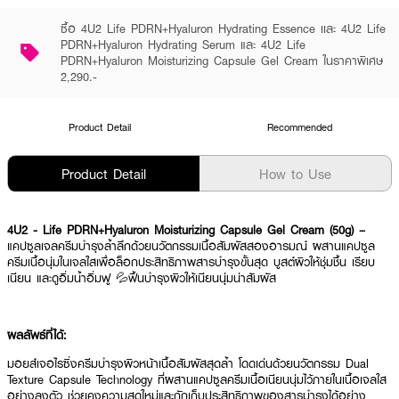
ซื้อ 4U2 Life PDRN+Hyaluron Hydrating Essence เเละ 4U2 Life
PDRN+Hyaluron Hydrating Serum และ 4U2 Life
PDRN+Hyaluron Moisturizing Capsule Gel Cream ในราคาพิเศษ
2,290.-
Product Detail
Recommended
Product Detail
How to Use
4U2 - Life PDRN+Hyaluron Moisturizing Capsule Gel Cream (50g) –
แคปซูลเจลครีมบำรุงล้ำลึกด้วยนวัตกรรมเนื้อสัมผัสสองอารมณ์ ผสานแคปซูล
ครีมเนื้อนุ่มในเจลใสเพื่อล็อกประสิทธิภาพสารบำรุงขั้นสุด บูสต์ผิวให้ชุ่มชื้น เรียบ
เนียน และดูอิ่มน้ำอิ่มฟู 💦ฟื้นบำรุงผิวให้เนียนนุ่มน่าสัมผัส
ผลลัพธ์ที่ได้:
มอยส์เจอไรซิ่งครีมบำรุงผิวหน้าเนื้อสัมผัสสุดล้ำ โดดเด่นด้วยนวัตกรรม Dual
Texture Capsule Technology ที่ผสานแคปซูลครีมเนื้อเนียนนุ่มไว้ภายในเนื้อเจลใส
อย่างลงตัว ช่วยคงความสดใหม่และกักเก็บประสิทธิภาพของสารบำรุงได้อย่าง