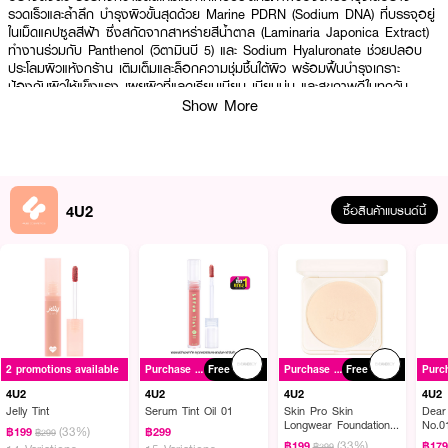
รวดเร็วและล้ำลึก บำรุงผิวขั้นสุดด้วย Marine PDRN (Sodium DNA) ที่บรรจุอยู่
ในเม็ดแคปซูลสีฟ้า ซึ่งสกัดจากสาหร่ายสีน้ำตาล (Laminaria Japonica Extract)
ทำงานร่วมกับ Panthenol (วิตามินบี 5) และ Sodium Hyaluronate ช่วยปลอบ
ประโลมผิวแห้งกร้าน เติมเต็มและล็อกความชุ่มชื้นใต้ผิว พร้อมฟื้นบำรุงเกราะ
ป้องกันผิวให้แข็งแรง เผยผิวที่แลดูเรียบเนียน เนียนนุ่ม และสุขภาพดีในทุกวัน
Show More
● โฟร์ยูทู ไลฟ์ พีดีอาร์เอ็น พลัส ไฮยาลูรอน มอยส์เจอไรซิ่ง แคปซูล เจล ครีม
● Dual Texture Capsule Technology นวัตกรรมผสานแคปซูลครีมในเจลใส ช่วย
คงประสิทธิภาพสารบำรุงสูงสุด
4U2
ซื้อสินค้าแบรนด์นี้
● Marine PDRN ในเม็ดแคปซูลสีฟ้า สกัดจากสาหร่ายสีน้ำตาล ช่วยฟื้นบำรุงลึก
ให้ผิวแลดูเรียบเนียนละเอียด
● Panthenol (วิตามินบี 5) ช่วยปลอบประโลมผิว และเสริมสร้างเกราะป้องกันผิวให้
แข็งแรง
● Sodium Hyaluronate เติมเต็มความชุ่มชื้น มอบผิวที่ดูอิ่มฟู อิ่มน้ำ ไม่แห้งกร้าน
● Xylitylglucoside, Anhydroxylitol และ Xylitol สารกลุ่มน้ำตาลธรรมชาติช่วย
2 promotions available
Purchase ฿500+
Free
Purchase ฿500+
Free
เสริมประสิทธิภาพการกักเก็บน้ำใต้ผิว
4U2
4U2
4U2
4U2
Jelly Tint
Serum Tint Oil 01
Skin Pro Skin
Dear
● เนื้อสัมผัสเบาสบาย เกลี่ยง่าย เมื่อทาแล้วจะละลายกลืนซึมไว ไม่เหนียวเหนอะหนะ
Longwear Foundation
No.0
(33%)
฿199
฿299
฿299
Powder SPF50+
(33%)
● FDA Registration no. 20-1-6900008954
฿199
฿17
฿299