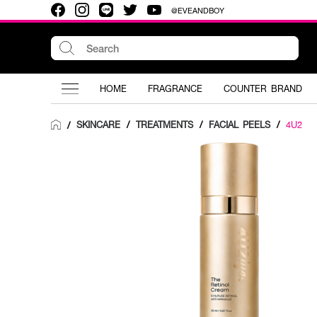
@EVEANDBOY
HOME
FRAGRANCE
COUNTER BRAND
SKINCARE
/
TREATMENTS
/
FACIAL PEELS
/
4U2
/