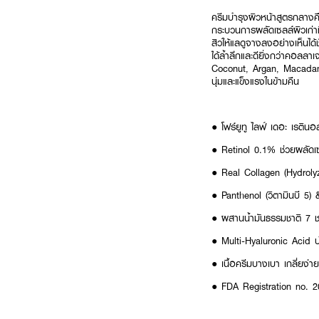
ครีมบำรุงผิวหน้าสูตรกลางคื
กระบวนการผลัดเซลล์ผิวเก่า
สิวให้แลดูจางลงอย่างเห็นได
ได้ล้ำลึกและดียิ่งกว่าคอลลา
Coconut, Argan, Macadami
นุ่มและแข็งแรงในข้ามคืน
● โฟร์ยูทู ไลฟ์ เดอะ เรตินอ
● Retinol 0.1% ช่วยผลัดเซ
● Real Collagen (Hydrolyze
● Panthenol (วิตามินบี 5
● ผสานน้ำมันธรรมชาติ 7 ชนิ
● Multi-Hyaluronic Acid บำร
● เนื้อครีมบางเบา เกลี่ยง
● FDA Registration no. 