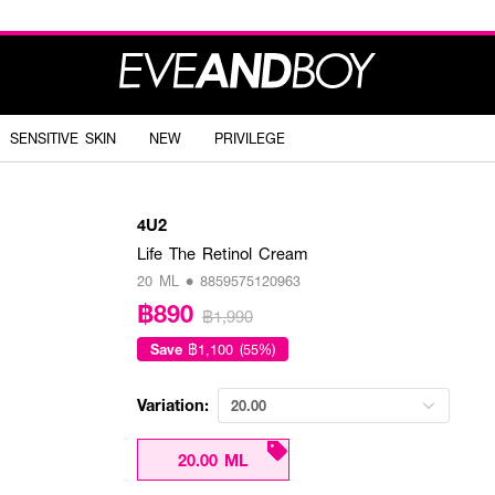
SENSITIVE SKIN
NEW
PRIVILEGE
4U2
Life The Retinol Cream
20 ML • 8859575120963
฿890
฿1,990
Save
฿1,100 (55%)
Variation:
20.00
20.00 ML