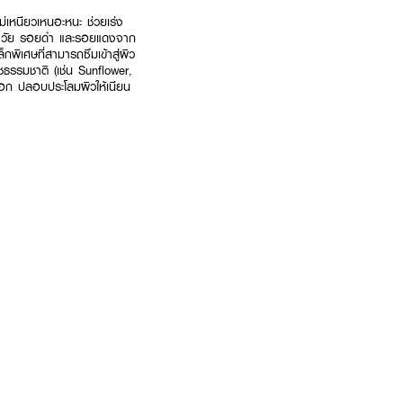
่เหนียวเหนอะหนะ ช่วยเร่ง
แห่งวัย รอยดำ และรอยแดงจาก
พิเศษที่สามารถซึมเข้าสู่ผิว
ืชธรรมชาติ (เช่น Sunflower,
อก ปลอบประโลมผิวให้เนียน