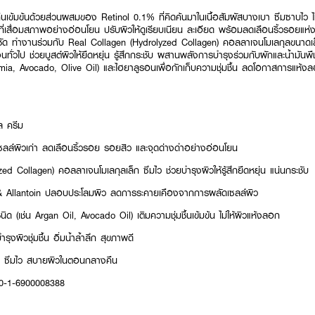
นเข้มข้นด้วยส่วนผสมของ Retinol 0.1% ที่คิดค้นมาในเนื้อสัมผัสบางเบา ซึมซาบไว ไม
ที่เสื่อมสภาพอย่างอ่อนโยน ปรับผิวให้ดูเรียบเนียน ละเอียด พร้อมลดเลือนริ้วรอย
้ชัด ทำงานร่วมกับ Real Collagen (Hydrolyzed Collagen) คอลลาเจนโมเลกุลขนาดเล็ก
เจนทั่วไป ช่วยบูสต์ผิวให้ยืดหยุ่น รู้สึกกระชับ ผสานพลังการบำรุงร่วมกับผักและน้ำมันพ
a, Avocado, Olive Oil) และไฮยาลูรอนเพื่อกักเก็บความชุ่มชื้น ลดโอกาสการแห้งล
ล ครีม
ลล์ผิวเก่า ลดเลือนริ้วรอย รอยสิว และจุดด่างดำอย่างอ่อนโยน
d Collagen) คอลลาเจนโมเลกุลเล็ก ซึมไว ช่วยบำรุงผิวให้รู้สึกยืดหยุ่น แน่นกระชับ
) & Allantoin ปลอบประโลมผิว ลดการระคายเคืองจากการผลัดเซลล์ผิว
ด (เช่น Argan Oil, Avocado Oil) เติมความชุ่มชื้นเข้มข้น ไม่ให้ผิวแห้งลอก
ุงผิวชุ่มชื้น อิ่มน้ำล้ำลึก สุขภาพดี
่าย ซึมไว สบายผิวในตอนกลางคืน
20-1-6900008388