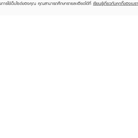
ในการใช้เว็บไซต์ของคุณ คุณสามารถศึกษารายละเอียดได้ที่
เรียนรู้เกี่ยวกับคุกกี้ของเบรา
Purchase
Purchase
Purchase
Free
Free
฿500+
฿500+
฿500+
4U2
4U2
Skin Pro Skin Longwear
Dear Me Liquid Blush
You'Re
Foundation Powder
No.01
Li
SPF50+ PA++++
฿199
฿179
฿19
฿299
฿299
(33%)
(40%)
+5
RECENTLY VIEWED