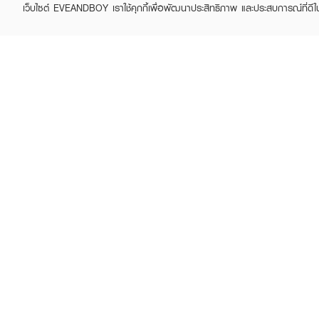
เว็บไซต์ EVEANDBOY เราใช้คุกกี้เพื่อพัฒนาประสิทธิภาพ และประสบการณ์ที่ดี
Purchase
2 promotions available
Free
฿500+
4U2
4U2
Jelly Tint
Serum Tint Oil 01
฿199
฿299
฿299
(33%)
+9
+8