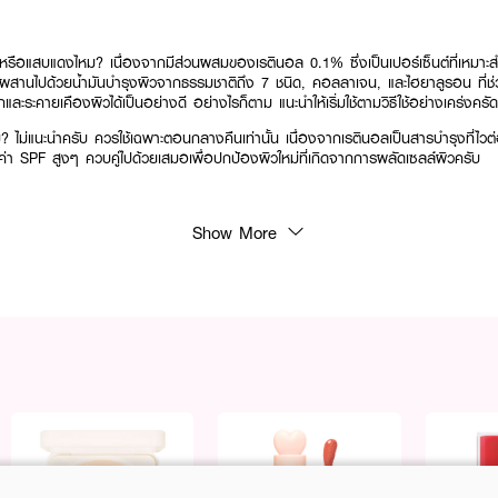
กหรือแสบแดงไหม? เนื่องจากมีส่วนผสมของเรตินอล 0.1% ซึ่งเป็นเปอร์เซ็นต์ที่เหมาะสำห
งผสานไปด้วยน้ำมันบำรุงผิวจากธรรมชาติถึง 7 ชนิด, คอลลาเจน, และไฮยาลูรอน ที่ช่วย
ระคายเคืองผิวได้เป็นอย่างดี อย่างไรก็ตาม แนะนำให้เริ่มใช้ตามวิธีใช้อย่างเคร่งครัด
? ไม่แนะนำครับ ควรใช้เฉพาะตอนกลางคืนเท่านั้น เนื่องจากเรตินอลเป็นสารบำรุงที่ไว
ีค่า SPF สูงๆ ควบคู่ไปด้วยเสมอเพื่อปกป้องผิวใหม่ที่เกิดจากการผลัดเซลล์ผิวครับ
ือนริ้วรอยและจุดด่างดำให้ผิวดูอ่อนเยาว์ในทุกวัน 🧸💖 เนื้อครีมบางเบา ซึมไว มั่นใจใน
Show More