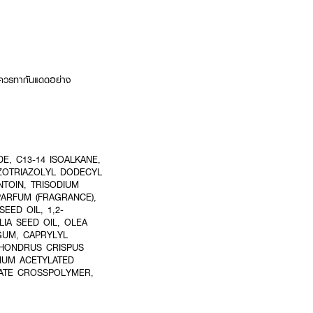
 และควรทากันแดดอย่าง
E, C13-14 ISOALKANE,
ZOTRIAZOLYL DODECYL
NTOIN, TRISODIUM
PARFUM (FRAGRANCE),
EED OIL, 1,2-
IA SEED OIL, OLEA
 GUM, CAPRYLYL
CHONDRUS CRISPUS
IUM ACETYLATED
NATE CROSSPOLYMER,