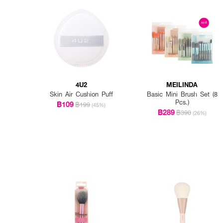
How to Use :
4U2 ULTRA HD PRO
ใช้
4U2
MEILINDA
Skin Air Cushion Puff
Basic Mini Brush Set (8
Pcs.)
฿109
฿199
(45%)
฿289
฿390
(26%)