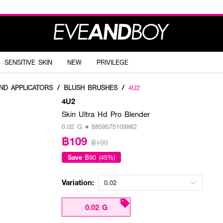
SENSITIVE SKIN
NEW
PRIVILEGE
ND APPLICATORS
/
BLUSH BRUSHES
/
4U2
4U2
Skin Ultra Hd Pro Blender
0.02 G • 8859575109982
฿109
฿199
Save
฿90 (45%)
Variation:
0.02
0.02 G