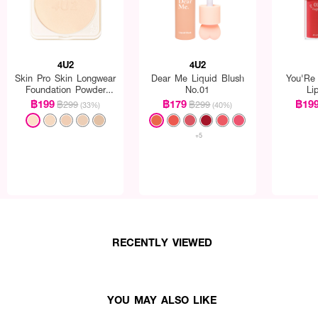
4U2
4U2
Skin Pro Skin Longwear
Dear Me Liquid Blush
You'Re
Foundation Powder
No.01
Li
SPF50+ PA++++
฿199
฿179
฿19
฿299
฿299
(33%)
(40%)
+5
RECENTLY VIEWED
YOU MAY ALSO LIKE