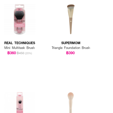
REAL TECHNIQUES
SUPERMOM
Mini Multitask Brush
Triangle Foundation Brush
฿360
฿390
฿450
(20%)