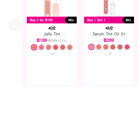
Buy 2 for ฿199
Mix
Buy 1 Get 1
Mix
4U2
4U2
Jelly Tint
Serum Tint Oil 01
฿199
฿299
฿299
(33%)
+9
+8