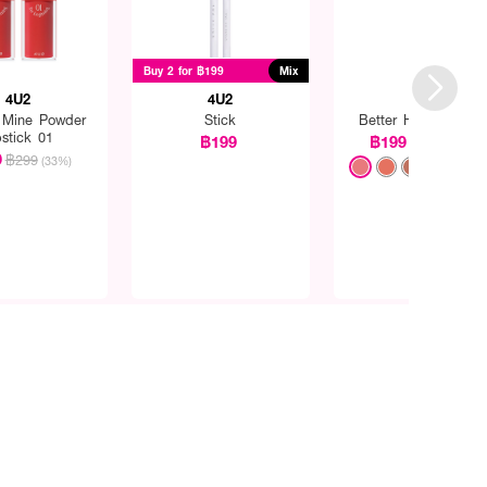
Buy 2 for ฿199
Mix
4U2
4U2
4U2
 Mine Powder
Stick
Better Half Duo Lip
pstick 01
฿199
฿199
฿299
(33%)
9
฿299
(33%)
+12