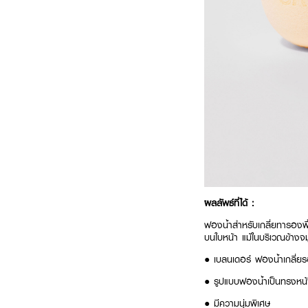
ผลลัพธ์ที่ได้ :
ฟองน้ำสำหรับเกลี่ยทารองพื้
บนใบหน้า แม้ในบริเวณข้างจมูก
● เบลนเดอร์ ฟองน้ำเกลี่ยร
● รูปแบบฟองน้ำเป็นทรงหน้
● มีความนุ่มพิเศษ