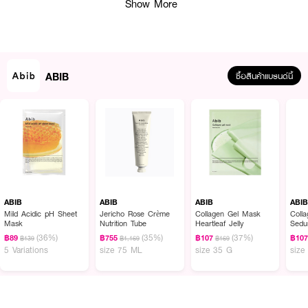
Show More
ABIB
ซื้อสินค้าแบรนด์นี้
ผลลัพธ์ที่ได้ :
ABIB Gummy Sheet Mask Heartleaf Sticker
แผ่นมาสก์เพื่อปลอบประโลมผิว
ที่บอบบางและระคายเคือง อุดมด้วยสารสกัดฮาร์ทลีฟที่ช่วยลดรอยแดง ควบคุม
ความมัน และปรับสมดุลผิว พร้อมเติมความชุ่มชื้นอย่างเหมาะสม เนื้อเอสเซนซ์
บางเบา ซึมง่าย ไม่เหนียวเหนอะหนะ แผ่นมาสก์เนื้อกัมมี่แนบสนิทกับผิว ช่วยให้สาร
ABIB
ABIB
ABIB
ABI
บำรุงซึมซาบได้ดี เหมาะสำหรับผิวมัน ผิวเป็นสิวง่าย และผิวแพ้ง่ายที่ต้องการการ
Mild Acidic pH Sheet
Jericho Rose Crème
Collagen Gel Mask
Coll
Mask
Nutrition Tube
Heartleaf Jelly
Sedu
ดูแลอย่างอ่อนโยน
(36%)
(35%)
(37%)
฿89
฿755
฿107
฿10
฿139
฿1,169
฿169
· ช่วยลดรอยแดง ควบคุมความมัน และปรับสมดุลผิว
5 Variations
size 75 ML
size 35 G
size
· เนื้อเอสเซนซ์บางเบา ซึมง่าย ไม่เหนียวเหนอะหนะ
· แผ่นมาสก์เนื้อกัมมี่แนบสนิทกับผิว