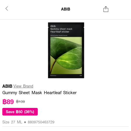
ABIB
ABIB
View Brand
Gummy Sheet Mask Heartleaf Sticker
฿89
฿139
Save
฿50 (36%)
Size 27 ML • 8809750463729