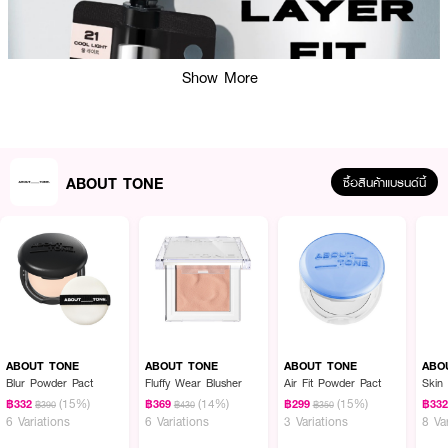
Show More
ABOUT TONE
ซื้อสินค้าแบรนด์นี้
ABOUT TONE
ABOUT TONE
ABOUT TONE
ABO
ผลลัพธ์ที่ได้:
Blur Powder Pact
Fluffy Wear Blusher
Air Fit Powder Pact
Skin 
รองพื้นสูตรวีแกนเนื้อลิควิดที่ผสานเทคโนโลยีแป้งทรงกลมพิเศษ (Special
(15%)
(14%)
(15%)
฿332
฿369
฿299
฿33
฿390
฿430
฿350
spherical powder formula) ช่วยทำหน้าที่พรางและปกปิดรูขุมขนได้อย่างแนบ
6 Variations
6 Variations
3 Variations
8 Va
เนียน พร้อมให้ฟินิชผิวแบบซอฟต์เบลอ ผสานคุณค่าสารสกัดจากโปรตีนข้าวโอ๊ต