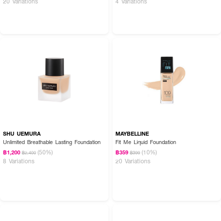
20 Variations
4 Variations
Light, #21 Cool Light, #22 Ivory และ #23 Natural
● ขนาดซองพกพาสะดวก / เลขที่ใบรับจดแจ้ง: 11-2-6800018349
How To Use:
● เขย่าซองรองพื้นก่อนใช้งานทุกครั้ง จากนั้นบีบเนื้อรองพื้นในปริมาณที่เหมาะสม
ลงบนผิวหน้า แล้วใช้นิ้วมือ พู่กัน หรือฟองน้ำแต่งหน้าเกลี่ยเนื้อรองพื้นให้เรียบ
เนียนสม่ำเสมอทั่วใบหน้าก่อนการลงเครื่องสำอางขั้นตอนถัดไป
Ingredients:
SHU UEMURA
MAYBELLINE
Water, Cyclopentasiloxane, CI 77891/Titanium Dioxide, Butylene Glycol,
Unlimited Breathable Lasting Foundation
Fit Me Liquid Foundation
Isododecane, Methylpropanediol, Butylene Glycol Dicaprylate/Dicaprate,
Cetyl PEG/PPG-10/1 Dimethicone, Niacinamide, PVP, C12-15 Alkyl
(50%)
(10%)
฿1,200
฿359
฿2,400
฿399
Benzoate, Squalane, CI 77492/Iron Oxide Yellow, Polyglyceryl-4
8 Variations
20 Variations
Isostearate, Magnesium Sulfate, Acrylates/Stearyl Acrylate/Dimethicone
Methacrylate Copolymer, Trimethylsiloxysilicate, Disteardimonium
Hectorite, Vinyl Dimethicone/Methicone Silsesquioxane Crosspolymer,
Silica, CI 77491/Iron Oxide Red, Triethoxycaprylylsilane, Aluminum
Hydroxide, Caprylyl Glycol, Palmitic Acid, Stearic Acid, CI 77499/Iron
Oxide Black, Acrylates/Dimethicone Copolymer, Ethylhexylglycerin,