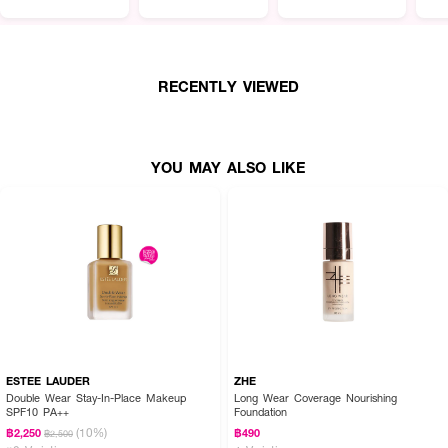
(Oat Protein Extract), เซราไมด์หลากหลายชนิด และไฮยาลูรอนิกแอซิด ช่วยเติม
เต็มและกักเก็บความชุ่มชื้น ฟื้นบำรุงปราการผิวให้แข็งแรง และมอบความรู้สึกสบาย
ผิวตลอดวัน เนื้อรองพื้นเบาสบายผิวแต่ยึดเกาะได้อย่างดีเยี่ยม สามารถทาทับซ้ำได้
หลายเลเยอร์โดยไม่ดูหนาโบ๊ะ เหมาะสำหรับใช้เป็นเบสเมคอัพเพื่อเนรมิตผิวที่เนียนกริบ
สมบูรณ์แบบ ผ่านการทดสอบการระคายเคืองผิวและการทดสอบวีแกนมาเรียบร้อย
RECENTLY VIEWED
แล้ว
● อะเบาท์_โทน. สกิน เลเยอร์ฟิต ฟาวเดชั่น (รองพื้นเนื้อลิควิดสูตรวีแกนชนิดซอง)
YOU MAY ALSO LIKE
● มอบฟินิชผิวแมทต์ละมุนดุจกำมะหยี่ (Velvet matte finish) สัมผัสนุ่มลื่น เรียบ
เนียน และบางเบาเป็นธรรมชาติ
● สูตรแป้งทรงกลมพิเศษ (Special spherical powder) ช่วยปกปิดอำพรางรูขุม
ขนและให้ฟินิชผิวแบบเบลอสวยเนียนใส
● เนื้อสัมผัสบางเบา ยึดเกาะผิวได้ดีเยี่ยม ไม่เป็นคราบ สามารถทาซ้ำเพิ่มระดับการ
ปกปิด (Buildable) เพื่อฐานเมคอัพที่สมบูรณ์แบบ
● อุดมด้วยโปรตีนข้าวโอ๊ต, เซราไมด์ (Ceramide NS, NP, AP, EOP) และไฮยาลู
รอนิกแอซิด ช่วยเพิ่มความชุ่มชื้นและเสริมปราการผิวให้แข็งแรง
ESTEE LAUDER
ZHE
● ผ่านการทดสอบการระคายเคืองผิวหนัง (Skin irritation test) และผ่านการ
Double Wear Stay-In-Place Makeup
Long Wear Coverage Nourishing
ทดสอบวีแกน (Vegan test) เหมาะสำหรับทุกสภาพผิว
SPF10 PA++
Foundation
(10%)
฿2,250
฿490
฿2,500
● มีเฉดสีที่ออกแบบมาให้เข้ากับโทนผิวอย่างเป็นธรรมชาติ: #19 Fair, #21 Warm