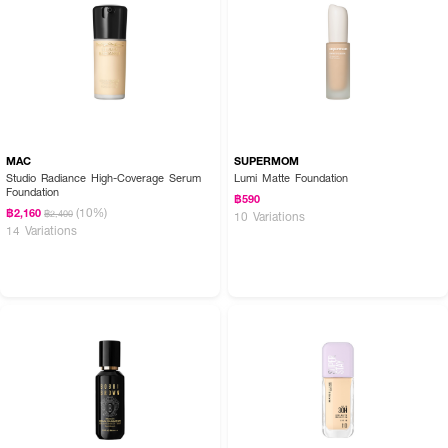
Adenosine, CI 77019/Mica, Glycerin, Methicone, Olea Europaea Fruit
Oil, Pentaerythrityl Tetra-di-t-butyl Hydroxyhydrocinnamate, 1,2-
Hexanediol, Hydrogenated Lecithin, Avena Sativa Protein Extract,
Ceramide NS, Ceramide NP, Hydrolyzed Sodium Hyaluronate, Ceramide
AP, Ceramide EOP
MAC
SUPERMOM
Studio Radiance High-Coverage Serum
Lumi Matte Foundation
Foundation
฿590
(10%)
฿2,160
฿2,400
10 Variations
14 Variations