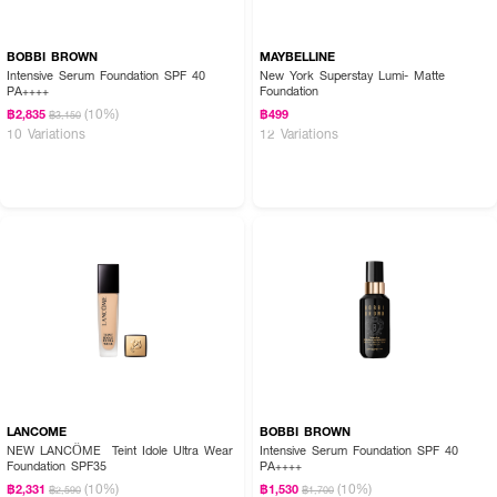
BOBBI BROWN
MAYBELLINE
Intensive Serum Foundation SPF 40
New York Superstay Lumi- Matte
PA++++
Foundation
(10%)
฿2,835
฿499
฿3,150
FAQ:
10 Variations
12 Variations
● รองพื้นรุ่นนี้ให้ฟินิชผิวแบบไหนคะ แล้วคนผิวแห้งมากจะใช้แล้วเป็นคราบหรือแห้ง
ตึงไหม?
รองพื้นรุ่นนี้ให้ฟินิชผิวแบบแมทต์กำมะหรี่ (Velvet Matte) ที่ดูเรียบเนียนละมุนค่ะ
สำหรับคนผิวแห้งสามารถใช้ได้อย่างสบายผิวและไม่รู้สึกแห้งตึงระหว่างวันแน่นอนค่ะ
เพราะตัวเนื้อรองพื้นอุดมไปด้วยสารบำรุงเข้มข้นอย่างโปรตีนข้าวโอ๊ต ไฮยาลูรอนิก
แอซิด และเซราไมด์ถึง 4 ชนิด ที่ช่วยเติมความชุ่มชื้นและโอบอุ้มผิวให้เนียนนุ่ม สบาย
ผิว พร้อมการยึดเกาะที่แนบสนิทโดยไม่เป็นคราบขุยค่ะ
● รองพื้นตัวนี้ช่วยเรื่องการปกปิดระดับไหนคะ และสามารถลงซ้ำเพื่อเพิ่มการปกปิด
ได้ไหม?
ตัวเนื้อรองพื้นมีความบางเบา สบายผิว แต่ถูกออกแบบมาให้เป็นสูตรที่สามารถเพิ่ม
ระดับการปกปิดได้ตามต้องการ (Buildable texture) ค่ะ ด้วยเทคโนโลยีแป้งทรง
กลมพิเศษจึงช่วยเบลอและปกปิดรูขุมขนรวมถึงรอยต่าง ๆ ได้เป็นอย่างดี คุณ
LANCOME
BOBBI BROWN
สามารถทาซ้ำทีละชั้นในจุดที่ต้องการการปกปิดเป็นพิเศษเพื่อผิวที่เนียนกริบสมบูรณ์
NEW LANCÔME Teint Idole Ultra Wear
Intensive Serum Foundation SPF 40
แบบได้ โดยไม่ทำให้เมคอัพดูหนาหรือจับตัวเป็นก้อนค่ะ
Foundation SPF35
PA++++
(10%)
(10%)
฿2,331
฿1,530
฿2,590
฿1,700