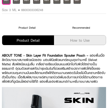
OUT
OUT
OUT
OUT
OUT
OUT
OUT
OUT
Size 3 ML • 8800303336248
Product Detail
Recommended
Product Detail
How to Use
ABOUT TONE - Skin Layer Fit Foundation Spouter Pouch –
รองพื้นเนื้อ
ลิควิดบางเบาสบายผิวชนิดซอง มอบฟินิชผิวแมทต์ละมุนดุจกำมะหยี่ (Velvet
Matte) สัมผัสเนียนนุ่มลื่น เกลี่ยง่ายเรียบเนียนแนบสนิทไปกับผิวได้อย่างเป็น
ธรรมชาติ อุดมด้วยสารสกัดบำรุงเข้มข้นที่ช่วยเสริมสร้างปราการผิวให้แข็งแรง
พร้อมควบคุมความมันและล็อกเมคอัพให้ติดทนนานตลอดวันโดยไม่เป็นคราบหรือจับ
ตัวเป็นก้อน เนื้อสัมผัสบางเบาแต่สามารถบิวด์เพิ่มระดับการปกปิดได้ตามต้องการ
เพื่อผิวที่ดูเนียนใสอย่างไร้ที่ติ รองพื้นซองผิวแมทต์กำมะหยี่บางเบาสบายผิว