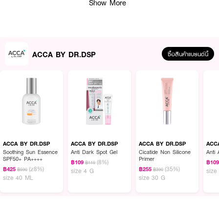
Show More
ACCA BY DR.DSP
ซื้อสินค้าแบรนด์นี้
ผลลัพธ์ที่ได้:
ACCA BY DR.DSP
ACCA BY DR.DSP
ACCA BY DR.DSP
ACC
ผิวบริเวณที่เป็นสิวได้รับการปกป้องจากสิ่งสกปรกและแบคทีเรีย รอยสิวแลดูจางลง
Soothing Sun Essence
Anti Dark Spot Gel
Cicatide Non Silicone
Anti
SPF50+ PA++++
Primer
และผิวกลับมาเรียบเนียนเร็วขึ้นภายใน 6 ชั่วโมง ช่วยลดเลือนปัญหาผิวแห้ง แดง
(8%)
฿109
฿10
฿119
(28%)
(35%)
ลอก บอบบางรอบหัวสิว พร้อมเติมความชุ่มชื้น ปรับสีผิวให้แลดูกระจ่างใสและ
฿425
฿255
฿590
฿390
size 4 G
size
size 40 ML
size 30 G
สม่ำเสมอเรียบเนียนยิ่งขึ้น
● Ultra-Thin Film (0.06 mm): แผ่นฟิล์มบางเฉียบเป็นพิเศษ แนบสนิทกลืนไปกับ
ผิวอย่างเป็นธรรมชาติ