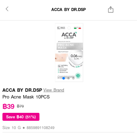
ACCA BY DR.DSP
ACCA BY DR.DSP
View Brand
Pro Acne Mask 10PCS
฿39
฿79
Save
฿40 (51%)
Size 10 G • 8859891108249