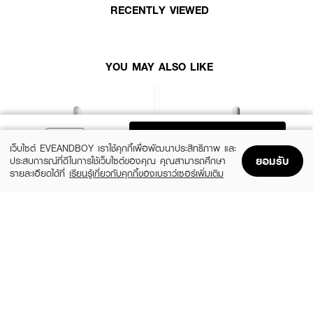
RECENTLY VIEWED
● Dr.DSP Formula for Sensitive Skin: สูตรอ่อนโยน ผ่านการทดสอบโดย
แพทย์ผิวหนังเรียบร้อยแล้ว
● 6-Hour Treatment: ปลดปล่อยสารบำรุงล้ำลึก ช่วยให้ผิวดูเรียบเนียนและสิวยุบ
YOU MAY ALSO LIKE
ตัวลงได้ใน 6 ชั่วโมง
● 10% Nourishing Oils: อุดมด้วยน้ำมันเมล็ดถั่วเหลืองและน้ำมันเมล็ดองุ่นรวม
กันถึง 10% เพื่อเร่งการฟื้นบำรุงผิว
● 6-Free Clean Formula: ปราศจากสารระคายเคือง 6 ชนิด ได้แก่ พาราเบน,
ADD TO BAG
แอลกอฮอล์, มิเนอรัลออยล์, สี, น้ำหอมสังเคราะห์ และซิลิโคน
เว็บไซต์ EVEANDBOY เราใช้คุกกี้เพื่อพัฒนาประสิทธิภาพ และ
ยอมรับ
● Easy-to-Apply Tab: ดีไซน์ให้มีแถบจับสำหรับดึงแผ่นมาสก์ เพื่อลดการสัมผัส
ประสบการณ์ที่ดีในการใช้เว็บไซต์ของคุณ คุณสามารถศึกษา
และปนเปื้อนของสิ่งสกปรกจากนิ้วมือ
รายละเอียดได้ที่
เรียนรู้เกี่ยวกับคุกกี้ของเบราว์เซอร์เพิ่มเติม
Home
Home
Promotions
Promotions
Shopping Bag
Shopping Bag
Account
Account
● เลขที่ใบจดแจ้ง: 10-2-6800043927
LA ROCHE POSAY
THE ORDINARY
● ปริมาณสุทธิ: 1 ซอง บรรจุ 10 ชิ้น
Effaclar Serum
Niacinamide 10% + Zinc 1%
฿1,390
฿370
size 30 ML
2 Variations
How To Use:
● ทำความสะอาดผิวหน้าให้สะอาดและซับให้แห้งสนิทก่อนใช้งาน
● ดึงแผ่นมาสก์ออกจากแผ่นฟิล์มรองรับ โดยจับบริเวณแถบจับที่ออกแบบไว้