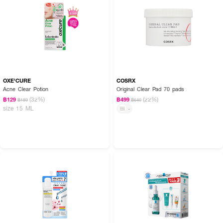
OXE'CURE
COSRX
Acne Clear Potion
Original Clear Pad 70 pads
(32%)
(22%)
฿129
฿499
฿189
฿640
size 15 ML
-