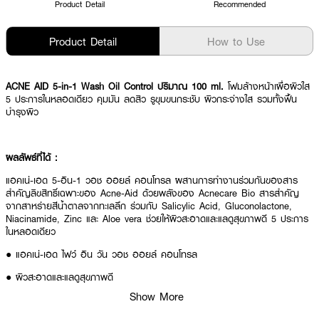
Product Detail
Recommended
Product Detail
How to Use
ACNE AID 5-in-1 Wash Oil Control ปริมาณ 100 ml.
โฟมล้างหน้าเผื่อผิวใส
5 ประการในหลอดเดียว คุมมัน ลดสิว รูขุมขนกระชับ ผิวกระจ่างใส รวมทั้งฟื้น
บำรุงผิว
ผลลัพธ์ที่ได้ :
แอคเน่-เอด 5-อิน-1 วอช ออยล์ คอนโทรล ผสานการทำงานร่วมกันของสาร
สำคัญลิขสิทธิ์เฉพาะของ Acne-Aid ด้วยพลังของ Acnecare Bio สารสำคัญ
จากสาหร่ายสีน้ำตาลจากทะเลลึก ร่วมกับ Salicylic Acid, Gluconolactone,
Niacinamide, Zinc และ Aloe vera ช่วยให้ผิวสะอาดและแลดูสุขภาพดี 5 ประการ
ในหลอดเดียว
● แอคเน่-เอด ไฟว์ อิน วัน วอช ออยล์ คอนโทรล
● ผิวสะอาดและแลดูสุขภาพดี
Show More
● คุมมัน ลดสิว