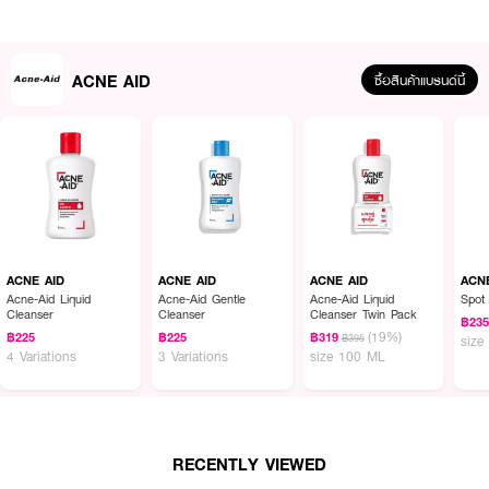
● รูขุมขนกระชับ
● ผิวกระจ่างใส
● ฟื้นบำรุงผิว
ACNE AID
ซื้อสินค้าแบรนด์นี้
● ปริมาณ 100 ml.
How to Use :
นวดเบา ๆบนใบหน้าที่เปียก ล้างออกด้วยน้ำให้สะอาด เหมาะสำหรับใช้เป็นประจำทุก
วัน
ACNE AID
ACNE AID
ACNE AID
ACN
Acne-Aid Liquid
Acne-Aid Gentle
Acne-Aid Liquid
Spot
Cleanser
Cleanser
Cleanser Twin Pack
฿23
(19%)
฿225
฿225
฿319
฿395
size
4 Variations
3 Variations
size 100 ML
RECENTLY VIEWED