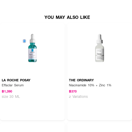
YOU MAY ALSO LIKE
LA ROCHE POSAY
THE ORDINARY
Effaclar Serum
Niacinamide 10% + Zinc 1%
฿1,390
฿370
size 30 ML
2 Variations