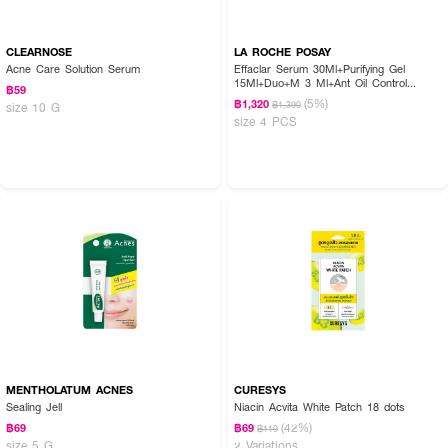
CLEARNOSE
LA ROCHE POSAY
Acne Care Solution Serum
Effaclar Serum 30Ml+Purifying Gel
15Ml+Duo+M 3 Ml+Ant Oil Control
฿59
Cream 3 Ml
(5%)
฿1,320
฿1,390
size 10 G
size 4 PCS
MENTHOLATUM ACNES
CURESYS
Sealing Jell
Niacin Acvita White Patch 18 dots
(42%)
฿69
฿69
฿119
size 5 G
2 Variations