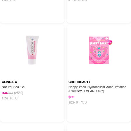
CLINDA X
GRRRBEAUTY
Natural Sca Gel
Happy Pack Hydrocolloid Acne Patches
(Exclusive EVEANDBOY)
(25%)
฿44
฿59
฿99
size 10 G
size 9 PCS