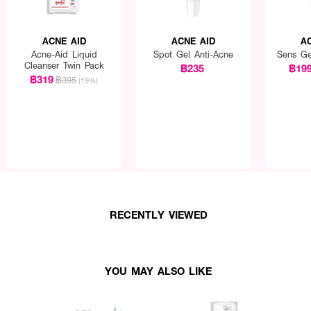
ACNE AID
ACNE AID
A
Acne-Aid Liquid
Spot Gel Anti-Acne
Sens Ge
Cleanser Twin Pack
฿235
฿19
฿319
฿395
(19%)
RECENTLY VIEWED
YOU MAY ALSO LIKE