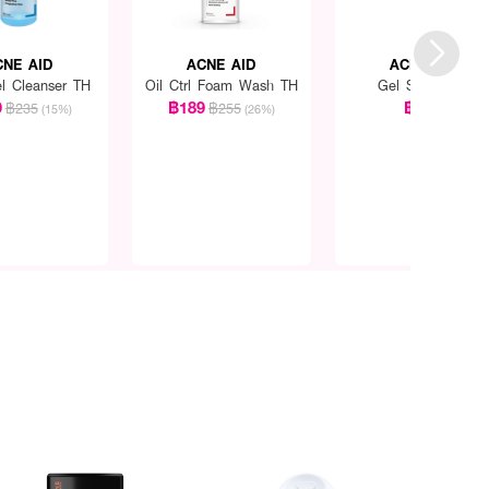
CNE AID
ACNE AID
ACNE AID
l Cleanser TH
Oil Ctrl Foam Wash TH
Gel Scar Care
9
฿189
฿395
฿235
฿255
(15%)
(26%)