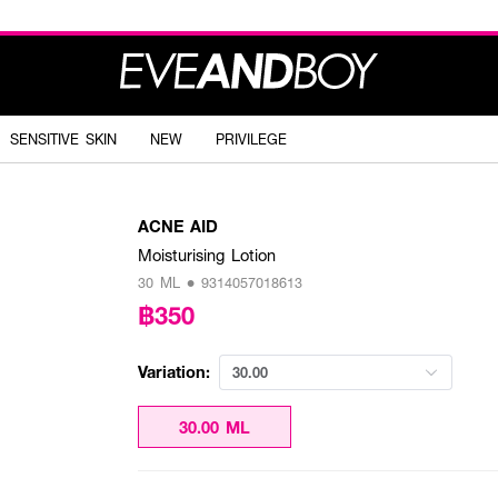
SENSITIVE SKIN
NEW
PRIVILEGE
ACNE AID
Moisturising Lotion
30 ML • 9314057018613
฿350
Variation:
30.00
30.00 ML