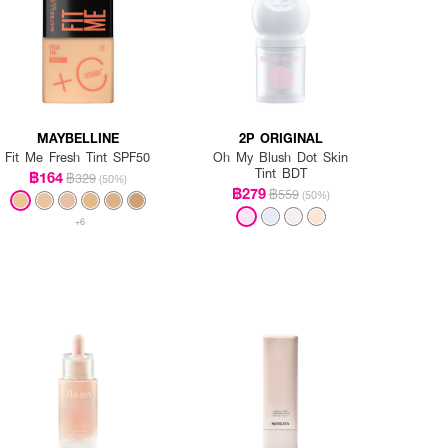
MAYBELLINE
2P ORIGINAL
Fit Me Fresh Tint SPF50
Oh My Blush Dot Skin
Tint BDT
฿164
฿329
(50%)
฿279
฿559
(50%)
+6