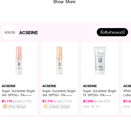
Show More
ACSEINE
ซื้อสินค้าแบรนด์นี้
ผลลัพธ์ที่ได้:
เนื้อเจลละลายเป็นน้ำทันทีเมื่อทาลงบนผิว ช่วยกักเก็บและป้องกันการสูญเสียน้ำ
ACSEINE
ACSEINE
ACSEINE
ACS
มอบสัมผัสเบาสบายไม่เหนียวเหนอะหนะ ผิวจะรู้สึกชุ่มชื้นอย่างต่อเนื่องด้วย
Super Sunshield Bright
Super Sunshield Bright
Super Sunshield Bright
IPNO
Veil SPF50+ PA++++
Veil SPF50+ PA++++
Fit SPF50+ PA++++
Lotio
นวัตกรรมเฉพาะที่สร้างเกราะเคลือบผิวเพื่อส่งผ่านน้ำในปริมาณที่เหมาะสม พร้อม
(10%)
(10%)
(5%)
เสริมปราการผิวให้แข็งแรงและปลุกผิวให้สดใสมีชีวิตชีวา
฿1,170
฿1,170
฿1,045
฿1,4
฿1,300
฿1,300
฿1,100
size 40 G
size
Pink Beige
Cream Beige
● แอ็คซีน มอยส์บาลานซ์ เจล
● Gel to Liquid Technology: เนื้อเจลละลายเป็นน้ำทันทีเมื่อสัมผัสผิว มอบความ