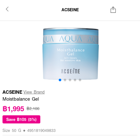
ACSEINE
ACSEINE
View Brand
Moistbalance Gel
฿1,995
฿2,100
Save
฿105 (5%)
Size 50 G • 4951819049833