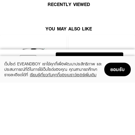
สบายและกักเก็บน้ำได้ดีเยื่ยม
RECENTLY VIEWED
● Aqua Feeder: สร้าง Water-shield เคลือบผิวเพื่อค่อยๆ ส่งผ่านความชุ่มชื้น
อย่างต่อเนื่องและสม่ำเสมอ
YOU MAY ALSO LIKE
● Ceramide Factor: เสริมปราการผิวให้แข็งแรงพร้อมเติมเต็มความชุ่มชื้นด้วย
สารบำรุงคล้ายเซราไมด์
● Vitamin E & C: ผสานพลังอนุพันธ์วิตามินเพื่อปลุกผิวให้สดใสและช่วยต้าน
อนุมูลอิสระ
● Allergen Control System (ACS): ระบบเฉพาะที่ขจัดสารที่อาจก่อการระคาย
ADD TO BAG
เคืองออกอย่างหมดจด
เว็บไซต์ EVEANDBOY เราใช้คุกกี้เพื่อพัฒนาประสิทธิภาพ และ
ยอมรับ
ประสบการณ์ที่ดีในการใช้เว็บไซต์ของคุณ คุณสามารถศึกษา
● Hypoallergenic & Non-comedogenic: ปราศจากน้ำหอม สี แอลกอฮอล์
รายละเอียดได้ที่
เรียนรู้เกี่ยวกับคุกกี้ของเบราว์เซอร์เพิ่มเติม
และไม่ก่อให้เกิดการอุดตัน
Home
Home
Promotions
Promotions
Shopping Bag
Shopping Bag
Account
Account
● เลขที่ใบจดแจ้ง: 10-2-6100045642
CLINIQUE
SKINTIFIC
● ปริมาณ: 50 g
Moisture Surge Extended Replenishing
5X Ceramide Barrier Moisture Gel
Hydrator
(50%)
฿339
฿679
(10%)
฿1,791
฿1,990
4 Variations
size 50 ML
How To Use:
● ล้างหน้าให้สะอาด