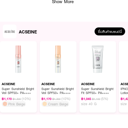
Show More
ACSEINE
ซื้อสินค้าแบรนด์นี้
ผลลัพธ์ที่ได้:
ผิวได้รับการปกป้องจากรังสี UV และมลภาวะที่เป็นสาเหตุให้ผิวหมองคล้ำไม่สดใส
ACSEINE
ACSEINE
ACSEINE
ACS
ด้วยนวัตกรรม Brilliant Powder ที่ช่วยควบคุมสมดุลการสะท้อนของแสง ทำให้ผิว
Super Sunshield Bright
Super Sunshield Bright
Super Sunshield Bright
IPNO
Veil SPF50+ PA++++
Veil SPF50+ PA++++
Fit SPF50+ PA++++
Lotio
ที่ดูแห้งกร้านกลับมาดูมีชีวิตชีวาและเปล่งประกาย สัมผัสเบาสบาย ไม่เหนียว
(10%)
(10%)
(5%)
เหนอะหนะ และสามารถล้างออกได้ง่ายโดยไม่ต้องใช้เมคอัพรีมูฟเวอร์
฿1,170
฿1,170
฿1,045
฿1,4
฿1,300
฿1,300
฿1,100
size 40 G
size
Pink Beige
Cream Beige
● แอ็คซีน ซุปเปอร์ ซันชิลด์ ไบรท์ ฟิต (SPF50+/PA++++)
● MC Chitosan Veil: นวัตกรรมฟิล์มเคลือบผิวที่ช่วยกักเก็บรักษาความชุ่มชื้นให้