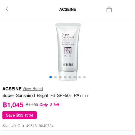
ACSEINE
ACSEINE
View Brand
Super Sunshield Bright Fit SPF50+ PA++++
฿1,045
Only 2 left
฿1,100
Save
฿55 (5%)
Size 40 G • 4951819049734