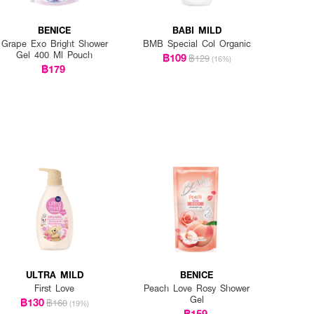
BENICE
BABI MILD
Grape Exo Bright Shower
BMB Special Col Organic
Gel 400 Ml Pouch
฿109
฿129
(16%)
฿179
ULTRA MILD
BENICE
First Love
Peach Love Rosy Shower
Gel
฿130
฿160
(19%)
฿159