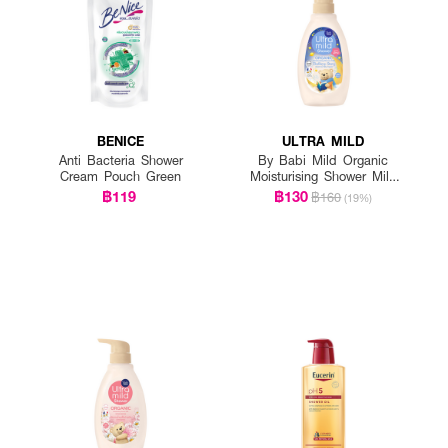
BENICE
ULTRA MILD
Anti Bacteria Shower
By Babi Mild Organic
Cream Pouch Green
Moisturising Shower Milk
Bedtime Story
฿119
฿130
฿160
(19%)