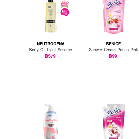
NEUTROGENA
BENICE
Body Oil Light Sesame
Shower Cream Pouch Pink
฿579
฿99