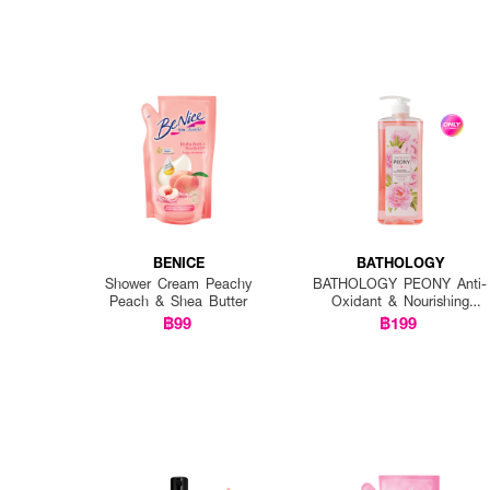
BENICE
BATHOLOGY
Shower Cream Peachy
BATHOLOGY PEONY Anti-
Peach & Shea Butter
Oxidant & Nourishing
Shower Gel
฿99
฿199