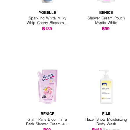
YOBELLE
BENICE
Sparkling White Milky
Shower Cream Pouch
Whip Cherry Blossom &
Mystic White
Milk Body Wash
฿189
฿99
BENICE
FUJI
Glam Paris Bloom In a
Hazel Snow Moisturizing
Bath Shower Cream 400
Body Wash
ml pouch
฿99
฿158