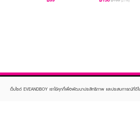
฿199
(21%)
เว็บไซต์ EVEANDBOY เราใช้คุกกี้เพื่อพัฒนาประสิทธิภาพ และประสบการณ์ที่ดี
ABOUT EVEANDBOY
CUS
Brand story
Online
Privacy Policy
Find a