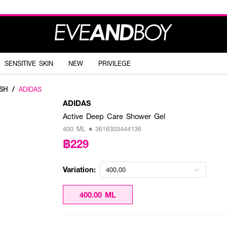
SENSITIVE SKIN
NEW
PRIVILEGE
SH
/
ADIDAS
ADIDAS
Active Deep Care Shower Gel
400 ML • 3616303444136
฿229
Variation:
400.00
400.00 ML