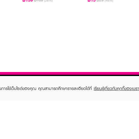
฿189
฿29
(26%)
(48%)
ในการใช้เว็บไซต์ของคุณ คุณสามารถศึกษารายละเอียดได้ที่
เรียนรู้เกี่ยวกับคุกกี้ของเบรา
TOMER CARE
EVEANDBOY MEMBER
 Shopping
Member registration
 store