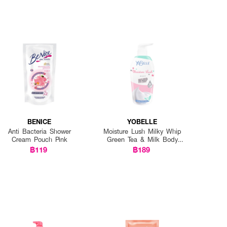
BENICE
YOBELLE
Anti Bacteria Shower
Moisture Lush Milky Whip
Cream Pouch Pink
Green Tea & Milk Body
Wash
฿119
฿189