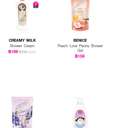
CREAMY MILK
BENICE
Shower Cream
Peach Love Peony Shower
Gel
฿199
฿299
(33%)
฿159