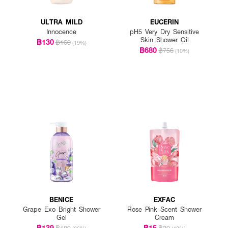
ULTRA MILD
EUCERIN
Innocence
pH5 Very Dry Sensitive
Skin Shower Oil
฿130
฿160
(19%)
฿680
฿756
(10%)
BENICE
EXFAC
Grape Exo Bright Shower
Rose Pink Scent Shower
Gel
Cream
฿139
฿15