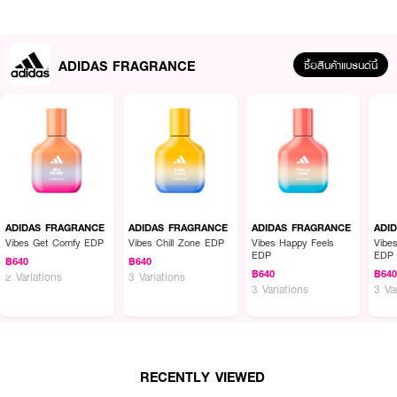
ADIDAS FRAGRANCE
ซื้อสินค้าแบรนด์นี้
ผลลัพธ์ที่ได้:
สัมผัสบรรยากาศและพลังแห่งสเปรย์น้ำหอมอาดิดาสใหม่ในคอลเลกชัน Vibes เจน
ADIDAS FRAGRANCE
ADIDAS FRAGRANCE
ADIDAS FRAGRANCE
ADI
ใหม่ล่าสุด โดดเด่นด้วยแนวกลิ่น Floral ในสไตล์ Floral & Fizzy Mix ที่มีความ
Vibes Get Comfy EDP
Vibes Chill Zone EDP
Vibes Happy Feels
Vibe
EDP
EDP
สดชื่น ซาบซ่า ชวนให้คุณแย้มยิ้มออกมาอย่างมีความสุข ซึ่งได้รับการพิสูจน์แล้วว่า
฿640
฿640
ช่วยให้คุณรู้สึกดีและมีพลังบวกได้อย่างทันที เปิดสัมผัสแรกอันสดใสมีชีวิตชีวา (Top
฿640
฿64
2 Variations
3 Variations
3 Variations
3 Va
Notes) จากการรวมตัวของ Jasmine, Grapefruit, Kiwi และ Lemon Oil ก่อน
จะเข้าสู่กลิ่นใจกลาง (Heart Notes) ที่มอบความเย็นสดชื่นชวนรีเฟรชจาก
Spearmint ปิดท้ายด้วยกลิ่นฐาน (Base Notes) อันละมุนอบอุ่นและติดทนนานจาก
Virginia Cedarwood, Musk และ Sandalwood ช่วยเปลี่ยนกลิ่นอับชื้นหรือกลิ่น
กายให้กลายเป็นพื้นที่แห่งความสุข เติมเต็มความมั่นใจอันแสนสดใสได้ตั้งแต่หัวจรด
เท้าในทุกๆ วัน
RECENTLY VIEWED