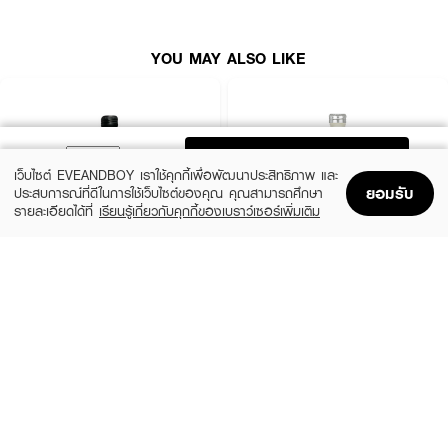
● อาดิดาส ไวบ์ แฮปปี้ ฟีลล์ ฟราแกรนซ์ แฮร์ แอนด์ บอดี้ มิสท์ ฟอร์ วูเมน
YOU MAY ALSO LIKE
● พิสูจน์แล้วว่าช่วยปรับอารมณ์ ทำให้อารมณ์ดี รู้สึกดี และมอบพลังบวกในทุก
ครั้งที่ฉีด
● แนวกลิ่นมวลดอกไม้และผลไม้ตระกูลส้มที่ผสานกลิ่นของ Jasmine Tea และ
Grapefruit Zest ได้อย่างลงตัวและมีชีวิตชีวา
ADD TO BAG
● สเปรย์น้ำหอมอเนกประสงค์ที่ถูกออกแบบมาให้มีความอ่อนโยน เหมาะสำหรับใช้
เว็บไซต์ EVEANDBOY เราใช้คุกกี้เพื่อพัฒนาประสิทธิภาพ และ
ฉีดได้ทั้งเส้นผม ผิวกาย และเสื้อผ้า
ยอมรับ
ประสบการณ์ที่ดีในการใช้เว็บไซต์ของคุณ คุณสามารถศึกษา
รายละเอียดได้ที่
เรียนรู้เกี่ยวกับคุกกี้ของเบราว์เซอร์เพิ่มเติม
● เป็น 1 ใน 5 กลิ่นหอมเสริมอารมณ์จากคอลเลกชันสเปรย์น้ำหอมสำหรับผมและ
Home
Home
Promotions
Promotions
Shopping Bag
Shopping Bag
Account
Account
ผิวกายของ adidas ที่เหมาะสำหรับทุกโอกาส
● มอบแนวกลิ่นที่บางเบา โปร่งสบายผิว ไม่ฉุนจมูก และช่วยเติมความสุขสดใสได้
CALVIN KLEIN
CALVIN KLEIN
ตลอดวัน
CK Be EDT
CK One EDT
(35%)
(35%)
฿1,399
฿1,399
฿2,150
฿2,150
● ปริมาณสุทธิ 150 มล.
size 50 ML
size 50 ML
● FDA Registration no. 10-2-6800032155
How To Use:
● ฉีดพ่นสเปรย์น้ำหอมให้ทั่วบริเวณเส้นผม ผิวกาย และเสื้อผ้าของคุณ เพื่อเพิ่ม