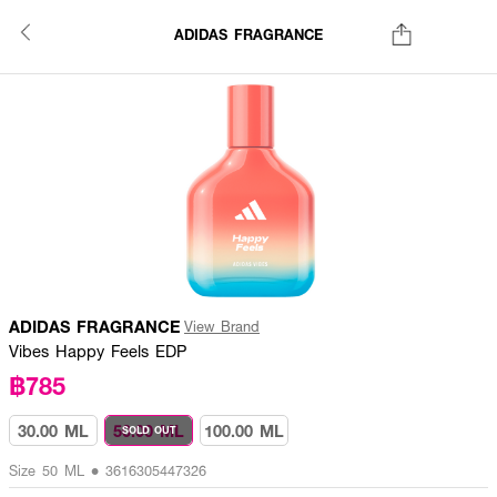
ADIDAS FRAGRANCE
ADIDAS FRAGRANCE
View Brand
Vibes Happy Feels EDP
฿785
30.00 ML
50.00 ML
100.00 ML
SOLD OUT
Size 50 ML • 3616305447326