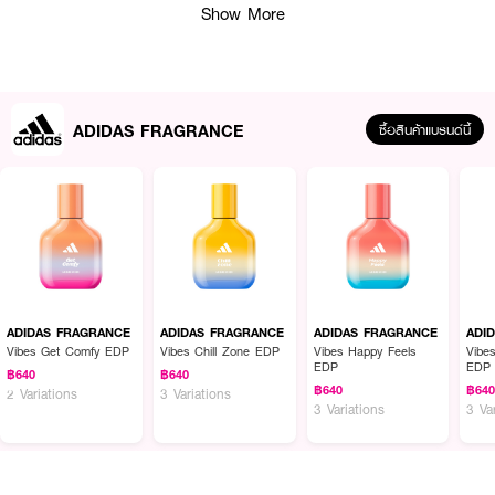
Show More
ADIDAS FRAGRANCE
ซื้อสินค้าแบรนด์นี้
ผลลัพธ์ที่ได้:
Adidas Vibes Happy Feels Eau de Parfum ช่วยปลุกพลังความสดชื่นและ
ความสุขในทุกช่วงเวลา ด้วยกลิ่นหอมของเกรปฟรุตที่ให้ความรู้สึกมีชีวิตชีวา ผสม
ผสานกับโน้ตของจัสมินที่เพิ่มความอ่อนหวานและผ่อนคลาย ให้คุณสัมผัสความ
ADIDAS FRAGRANCE
ADIDAS FRAGRANCE
ADIDAS FRAGRANCE
ADI
รู้สึกเหมือนวันหยุดในฤดูร้อนที่เต็มไปด้วยรอยยิ้ม
Vibes Get Comfy EDP
Vibes Chill Zone EDP
Vibes Happy Feels
Vibe
EDP
EDP
฿640
฿640
· อาดิดาส ไวบ์ส แฮปปี้ ฟีลส์ อีดีพี
฿640
฿64
2 Variations
3 Variations
3 Variations
3 Va
· กลิ่นหอมที่โดดเด่นจากเกรปฟรุตและจัสมิน
· ให้ความรู้สึกเหมือนช่วงเวลาแห่งความสุขในฤดูร้อน
· Top Notes : Kiwi Accord, Grapefruit, Pink Peppercorn