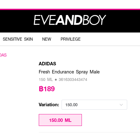
SENSITIVE SKIN
NEW
PRIVILEGE
DAS
ADIDAS
Fresh Endurance Spray Male
150 ML • 3616303443474
฿189
Variation:
150.00
150.00 ML