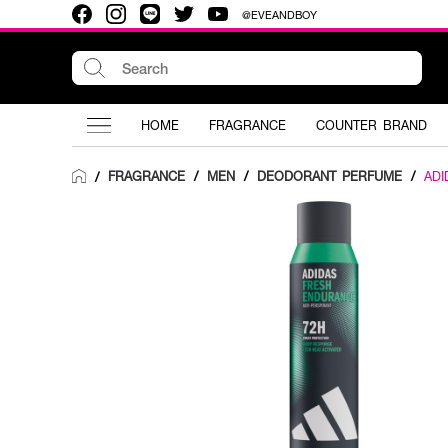
@EVEANDBOY
HOME
FRAGRANCE
COUNTER BRAND
FRAGRANCE
/
MEN
/
DEODORANT PERFUME
/
ADI
/