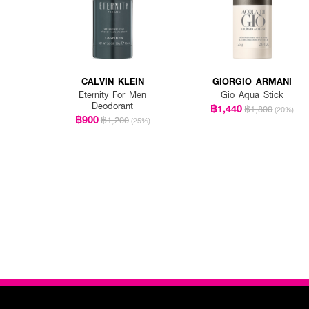
CALVIN KLEIN
GIORGIO ARMANI
Eternity For Men
Gio Aqua Stick
Deodorant
฿1,440
฿1,800
(20%)
฿900
฿1,200
(25%)