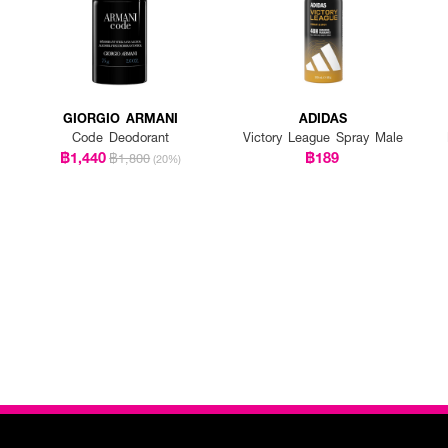
GIORGIO ARMANI
ADIDAS
Code Deodorant
Victory League Spray Male
฿1,440
฿189
฿1,800
(20%)