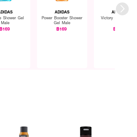
ADIDAS
ADIDAS
ADIDAS
ve Shower Gel
Power Booster Shower
Victory League EDT
Male
Gel Male
Male
฿169
฿169
฿790