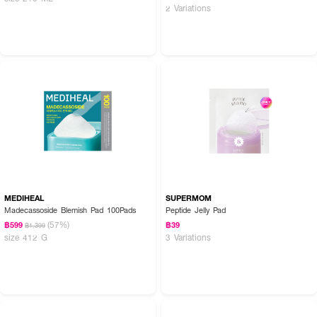
2 Variations
MEDIHEAL
SUPERMOM
Madecassoside Blemish Pad 100Pads
Peptide Jelly Pad
(57%)
฿599
฿39
฿1,399
size 412 G
3 Variations