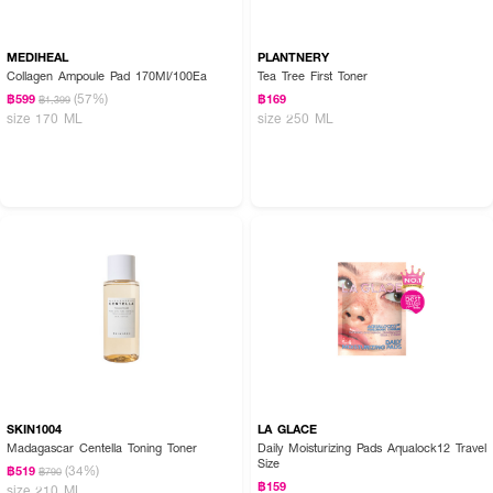
MEDIHEAL
PLANTNERY
Collagen Ampoule Pad 170Ml/100Ea
Tea Tree First Toner
(57%)
฿599
฿169
฿1,399
size 170 ML
size 250 ML
SKIN1004
LA GLACE
Madagascar Centella Toning Toner
Daily Moisturizing Pads Aqualock12 Travel
Size
(34%)
฿519
฿790
฿159
size 210 ML