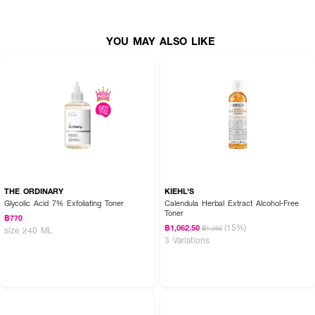
YOU MAY ALSO LIKE
THE ORDINARY
KIEHL'S
Glycolic Acid 7% Exfoliating Toner
Calendula Herbal Extract Alcohol-Free
Toner
฿770
(15%)
฿1,062.50
฿1,250
size 240 ML
3 Variations