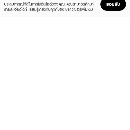
ยอมรับ
ประสบการณ์ที่ดีในการใช้เว็บไซต์ของคุณ คุณสามารถศึกษา
รายละเอียดได้ที่
เรียนรู้เกี่ยวกับคุกกี้ของเบราว์เซอร์เพิ่มเติม
Home
Home
Promotions
Promotions
Shopping Bag
Shopping Bag
Account
Account
LA GLACE
ROUND LAB
Daily Moisturizing Pads Aqualock12™
1025 Dokdo Toner
Hyaluronic Complex Refill Size
(40%)
฿389
฿650
฿359
size 200 ML
size 181 G
INGU
SOME BY MI
Hydrating SkinLock Cooling Pad
AHA-BHA-PHA 30 Days Miracle Toner
(15%)
(6%)
฿550
฿410
฿650
฿435