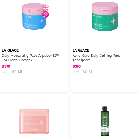
LA GLACE
LA GLACE
Daily Moisturizing Pads Aqualock12™
Acne Care Daily Calming Pads
Hyaluronic Complex
Acnesphere
฿390
฿390
size 160 ML
size 160 ML