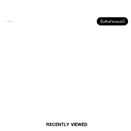
· ผ่านการทดสอบความปลอดภัยทางผิวหนังที่สำคัญแล้ว
How To Use :
ซื้อสินค้าแบรนด์นี้
หลังล้างหน้า หยดโทนเนอร์ลงบนฝ่ามือ จากนั้นตบเบาๆทั่วผิวหน้า
RECENTLY VIEWED