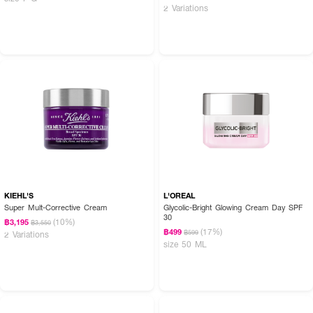
2 Variations
KIEHL'S
L'OREAL
Super Mult-Corrective Cream
Glycolic-Bright Glowing Cream Day SPF
30
(10%)
฿3,195
฿3,550
(17%)
฿499
฿599
2 Variations
size 50 ML