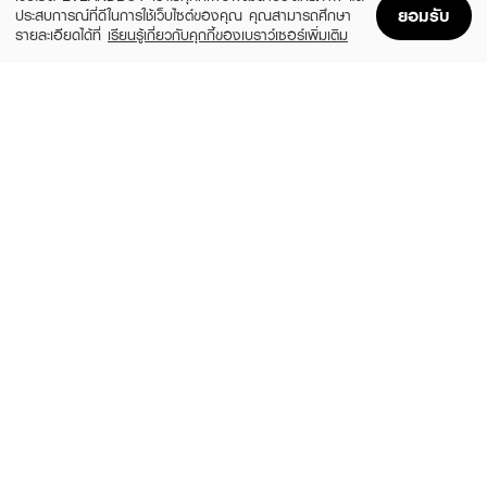
ยอมรับ
ประสบการณ์ที่ดีในการใช้เว็บไซต์ของคุณ คุณสามารถศึกษา
รายละเอียดได้ที่
เรียนรู้เกี่ยวกับคุกกี้ของเบราว์เซอร์เพิ่มเติม
Home
Home
Promotions
Promotions
Shopping Bag
Shopping Bag
Account
Account
AM HERB
GLAD2GLOW
Ultra Post Biolift Aging Cream
Bright Up Brightening Day Cream
(80%)
฿1,390
฿69
฿339
size 30 G
size 30 ML
EUCERIN
LALIO
Hyaluron (3X) Filler Day Bright SPF30 50
Gluta Milk Whitening Cream
ml
฿69