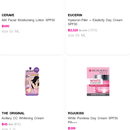
CERAVE
EUCERIN
AM Facial Moisturising Lotion SPF50
Hyaluron-Filler + Elasticity Day Cream
SPF30
฿690
(10%)
฿2,520
฿2,800
size 52 ML
size 50 ML
THE ORIGINAL
ROJUKISS
Axillary CC Whitening Cream
White Poreless Day Cream SPF35
PA+++
(8%)
฿45
฿49
฿399
size 7 G