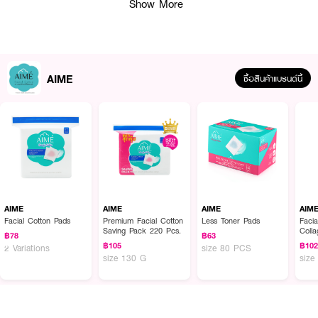
Show More
AIME
ซื้อสินค้าแบรนด์นี้
ผลลัพธ์ที่ได้ :
AIME
AIME
AIME
AIM
Facial Cotton Pads
Premium Facial Cotton
Less Toner Pads
Faci
Aime Beauty Cotton Bud คอตตอนบัตหัวเล็ก ผลิตจากใยฝ้ายธรรมชาติ
Saving Pack 220 Pcs.
Coll
฿78
฿63
100% ผ่านการฆ่าเชื้อด้วยความร้อน ปราศจากสารเรืองแสง และด้วยคุณภาพ
฿105
฿10
2 Variations
size 80 PCS
ก้านกระดาษ (Paper Stick) ทำให้สาลียึดติดกับก้านไม่คลายตัวง่าย ไม่โค้งงอ ไม่หัก
size 130 G
size
ง่ายขณะใช้ ย่อยสลายง่าย เป็นมิตรกับสิ่งแวดล้อม
● ผลิตจากใยฝ้ายธรรมชาติ 100%
● หัวคอตตอนบัตมีลักษณะเรียวเล็ก เหมาะกับการใช้งานเฉพาะส่วน