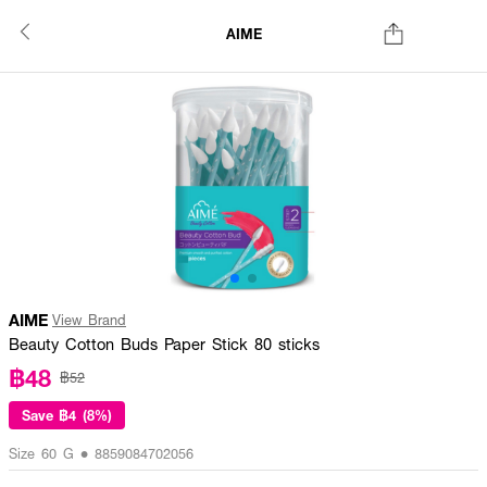
AIME
AIME
View Brand
Beauty Cotton Buds Paper Stick 80 sticks
฿48
฿52
Save
฿4 (8%)
Size 60 G • 8859084702056