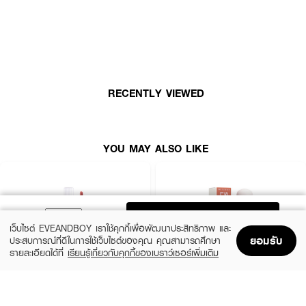
RECENTLY VIEWED
YOU MAY ALSO LIKE
ผลลัพธ์ที่ได้:
ลิปกลอสเนื้อฉ่ำวาวช่วยให้ริมฝีปากดูอวบอิ่ม สุขภาพดี พร้อมบำรุงด้วยสารสกัด
จากธรรมชาติอย่างน้ำมันเมล็ดทานตะวัน, น้ำมันเมล็ดองุ่น, วิตามินอี และเชียบัต
เตอร์ ให้ริมฝีปากชุ่มชื้น ไม่แห้งเป็นขุย เนื้อสัมผัสบางเบา ไม่เหนียวเหนอะหนะ ทาได้
ADD TO BAG
แม้ใส่แมสก์ สีสวยติดทนนาน ให้ลุคโกลว์ใสเป็นธรรมชาติ
เว็บไซต์ EVEANDBOY เราใช้คุกกี้เพื่อพัฒนาประสิทธิภาพ และ
ยอมรับ
ประสบการณ์ที่ดีในการใช้เว็บไซต์ของคุณ คุณสามารถศึกษา
รายละเอียดได้ที่
เรียนรู้เกี่ยวกับคุกกี้ของเบราว์เซอร์เพิ่มเติม
● บำรุงริมฝีปากให้ชุ่มชื้น อิ่มฟู ดูสุขภาพดี
Home
Home
Promotions
Promotions
Shopping Bag
Shopping Bag
Account
Account
● ผสานน้ำมันเมล็ดทานตะวัน, น้ำมันเมล็ดองุ่น, วิตามินอี และเชียบัตเตอร์
4U2
KYLIE
Serum Tint Oil 01
Supple Kiss Lip Glaze 001