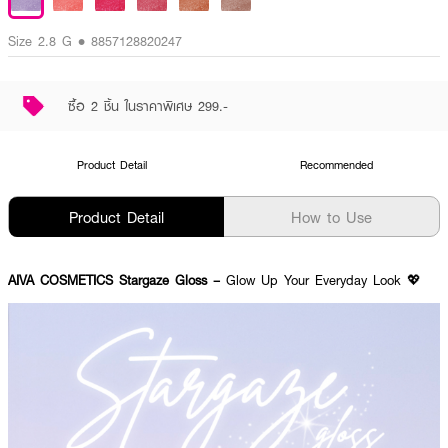
Size 2.8 G • 8857128820247
ซื้อ 2 ชิ้น ในราคาพิเศษ 299.-
Product Detail
Recommended
Product Detail
How to Use
AIVA COSMETICS Stargaze Gloss –
Glow Up Your Everyday Look 💖