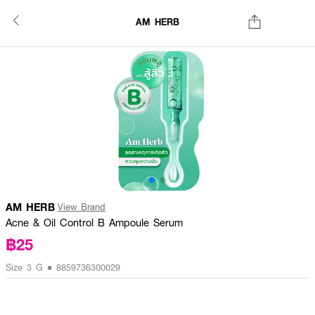
AM HERB
AM HERB
View Brand
Acne & Oil Control B Ampoule Serum
฿25
Size 3 G • 8859736300029