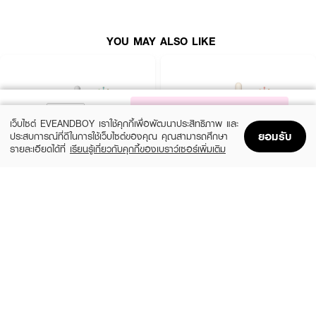
YOU MAY ALSO LIKE
NOTIFY ME
เว็บไซต์ EVEANDBOY เราใช้คุกกี้เพื่อพัฒนาประสิทธิภาพ และ
ยอมรับ
ประสบการณ์ที่ดีในการใช้เว็บไซต์ของคุณ คุณสามารถศึกษา
รายละเอียดได้ที่
เรียนรู้เกี่ยวกับคุกกี้ของเบราว์เซอร์เพิ่มเติม
Home
Home
Promotions
Promotions
Shopping Bag
Shopping Bag
Account
Account
SKIN1004
ESTEE LAUDER
Madagascar Centella Ampoule
Advanced Night Repair Synchronized
Multi-Recovery Complex
(42%)
฿459
฿790
(10%)
฿4,590
฿5,100
2 Variations
size 50 ML