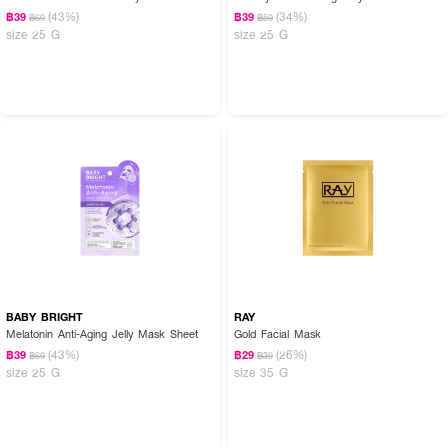
(43%)
(34%)
฿39
฿39
฿69
฿59
size 25 G
size 25 G
BABY BRIGHT
RAY
Melatonin Anti-Aging Jelly Mask Sheet
Gold Facial Mask
(43%)
(26%)
฿39
฿29
฿69
฿39
size 25 G
size 35 G