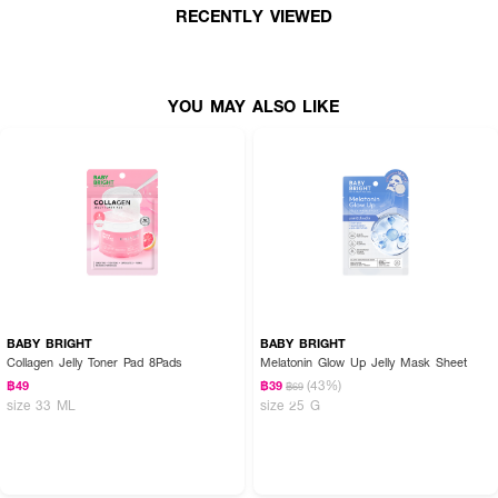
RECENTLY VIEWED
YOU MAY ALSO LIKE
BABY BRIGHT
BABY BRIGHT
Collagen Jelly Toner Pad 8Pads
Melatonin Glow Up Jelly Mask Sheet
(43%)
฿49
฿39
฿69
size 33 ML
size 25 G