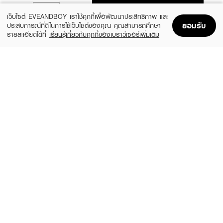
ADD TO BAG
เว็บไซต์ EVEANDBOY เราใช้คุกกี้เพื่อพัฒนาประสิทธิภาพ และ
ยอมรับ
ประสบการณ์ที่ดีในการใช้เว็บไซต์ของคุณ คุณสามารถศึกษา
รายละเอียดได้ที่
เรียนรู้เกี่ยวกับคุกกี้ของเบราว์เซอร์เพิ่มเติม
Home
Home
Promotions
Promotions
Shopping Bag
Shopping Bag
Account
Account
BABY BRIGHT
BABY BRIGHT
Exowhite Fill-lagen Hydrogel Mask
Vita Drip Fill-lagen Hydrogel Mask
(42%)
(42%)
฿69
฿69
฿119
฿119
size 20 G
size 20 G
CATHY DOLL
DR.NIKS