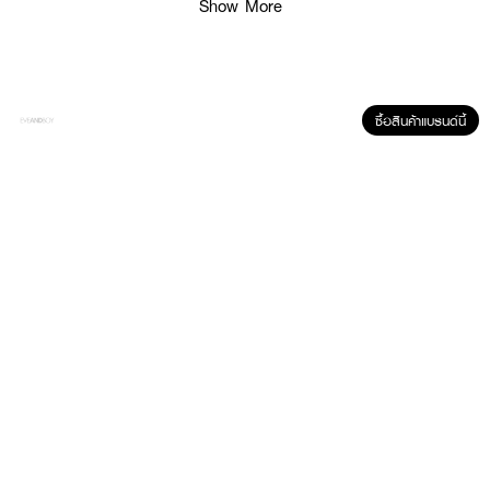
Show More
·
เพิ่มความชุ่มชื่น ให้ผิวหน้าเนียนนุ่มแลดูกระจ่างใส
·
ผิวแลดูกระชับ เผยผิวที่สดชื่นมีชีวิตชีวาขึ้น
How to Use :
ซื้อสินค้าแบรนด์นี้
ล้างหน้าให้สะอาด แล้วนำแผ่นมาส์กวางลงบนใบหน้า ให้กระชับเข้ากับรูปหน้า ทิ้งไว้
15-20 นาที แล้วนำแผ่นมาส์กออก นวดเอสเซนส์ที่เหลือให้ซึมเข้าสู่ผิว โดยไม่ต้อง
ล้างออก