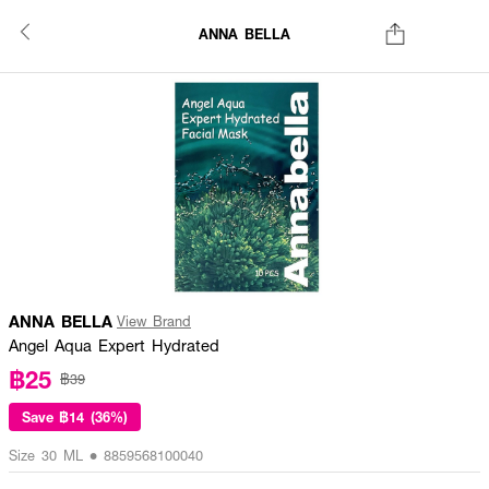
ANNA BELLA
ANNA BELLA
View Brand
Angel Aqua Expert Hydrated
฿25
฿39
Save
฿14 (36%)
Size 30 ML • 8859568100040