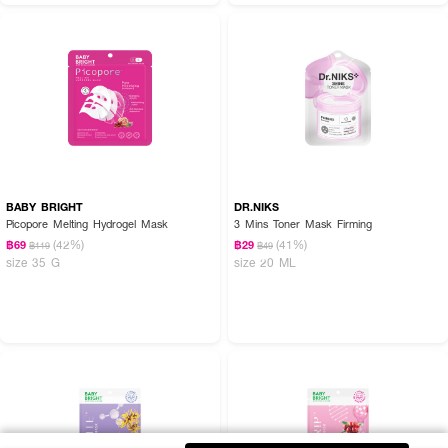
BABY BRIGHT
DR.NIKS
Picopore Melting Hydrogel Mask
3 Mins Toner Mask Firming
(42%)
(41%)
฿69
฿29
฿119
฿49
size 35 G
size 20 ML