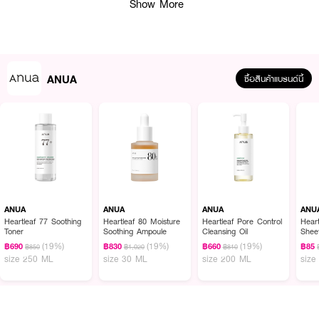
Show More
ANUA
ซื้อสินค้าแบรนด์นี้
ผลลัพธ์ที่ได้ :
ANUA 3 Ceramide Panthenol Moisture Barrier Cream
ครีมบำรุงผิวที่มีส่วน
ผสมของเซราไมด์ 3 ชนิด และแพนทีนอล ช่วยดูแลและเสริมเกราะป้องกันผิวให้แข็ง
แรง
ANUA
ANUA
ANUA
ANU
Heartleaf 77 Soothing
Heartleaf 80 Moisture
Heartleaf Pore Control
Hear
มอยส์เจอร์ไรเซอร์เสริมชั้นผิวเพื่อผิวแข็งแรงจาก Aทนa
Toner
Soothing Ampoule
Cleansing Oil
Shee
(19%)
(19%)
(19%)
฿690
฿830
฿660
฿85
฿850
฿1,020
฿810
· เสริมสร้างชั้นผิว/เกราะป้องกันผิว
size 250 ML
size 30 ML
size 200 ML
size
· ฟื้นฟูผิวที่เสียหาย และทำให้ผิวกลับมาเรียบเนียน
· รักษาความชุ่มชื้นและสมดุลน้ำในผิว