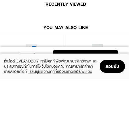
· Panthenol 5% เนื้อครีมเข้มข้น แต่สัมผัสบางเบา เกลี่ยง่าย ไม่เหนอะหนะ
RECENTLY VIEWED
· FDA Registration No. : 10-2-6800038724
YOU MAY ALSO LIKE
How To Use :
ทาผลิตภัณฑ์ให้ทั่วใบหน้า ใช้เป็นขั้นตอนสุดท้ายของการบำรุงผิว
ADD TO BAG
เว็บไซต์ EVEANDBOY เราใช้คุกกี้เพื่อพัฒนาประสิทธิภาพ และ
ยอมรับ
ประสบการณ์ที่ดีในการใช้เว็บไซต์ของคุณ คุณสามารถศึกษา
รายละเอียดได้ที่
เรียนรู้เกี่ยวกับคุกกี้ของเบราว์เซอร์เพิ่มเติม
Home
Home
Promotions
Promotions
Shopping Bag
Shopping Bag
Account
Account
CERAVE
LA ROCHE POSAY
Oil Control Moisturising Gel-Cream
Cicaplast Baume B5+ SPF 50
฿690
฿890
size 52 ML
size 40 ML