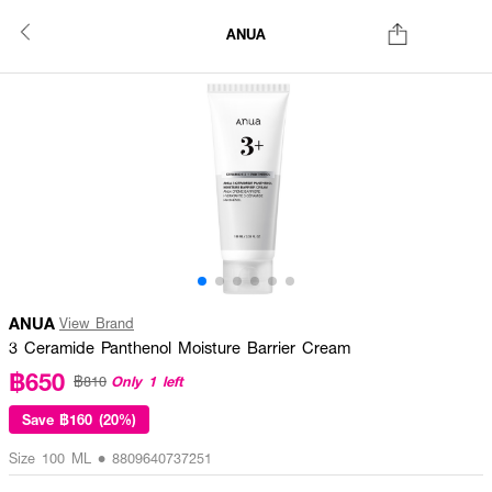
ANUA
ANUA
View Brand
3 Ceramide Panthenol Moisture Barrier Cream
฿650
Only 1 left
฿810
Save
฿160 (20%)
Size 100 ML • 8809640737251