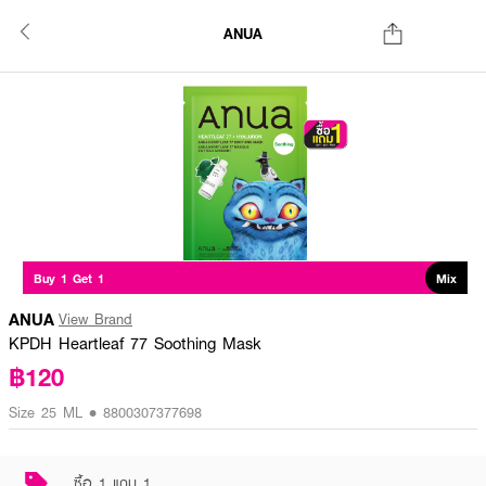
ANUA
Buy 1 Get 1
Mix
ANUA
View Brand
KPDH Heartleaf 77 Soothing Mask
฿120
Size 25 ML • 8800307377698
ซื้อ 1 แถม 1