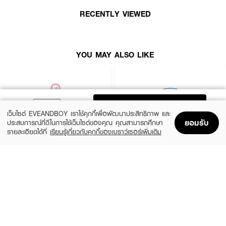
RECENTLY VIEWED
YOU MAY ALSO LIKE
ADD TO BAG
เว็บไซต์ EVEANDBOY เราใช้คุกกี้เพื่อพัฒนาประสิทธิภาพ และ
ยอมรับ
ประสบการณ์ที่ดีในการใช้เว็บไซต์ของคุณ คุณสามารถศึกษา
รายละเอียดได้ที่
เรียนรู้เกี่ยวกับคุกกี้ของเบราว์เซอร์เพิ่มเติม
Home
Home
Promotions
Promotions
Shopping Bag
Shopping Bag
Account
Account
ROJUKISS
BANOBAGI
5X Intensive Mask
Vita Genic Jelly Mask
(47%)
฿69
฿49
฿92
5 Variations
7 Variations