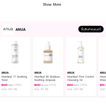
Show More
· มี hyaluronic acid, glycerin, squalane ช่วยกักเก็บความชุ่มชื้น
· มี ceramide NP และ hydrogenated lecithin ช่วยเสริมเกราะผิว
· มีส่วนผสมปลอบประโลมอย่าง centella, chamomile, allantoin
· แผ่นมาส์กไมโครไฟเบอร์จากพืชช่วยแนบผิวดี
ANUA
ซื้อสินค้าแบรนด์นี้
· เหมาะสำหรับทุกสภาพผิว
· FDA Registration No. : 10-2-6900001376
How to Use :
วางมาส์กลงบนใบหน้าประมาณ 15-20 นาที หลังจากนั้นลอกแผ่นมาส์กออก นวด
เบาๆ ให้เนื้อมาส์กที่เหลือซึมเข้าสู่ผิวโดยไม่ต้องล้างออก
ANUA
ANUA
ANUA
ANU
Heartleaf 77 Soothing
Heartleaf 80 Moisture
Heartleaf Pore Control
Hear
Toner
Soothing Ampoule
Cleansing Oil
Shee
(19%)
(19%)
(19%)
฿690
฿830
฿660
฿85
฿850
฿1,020
฿810
size 250 ML
size 30 ML
size 200 ML
size