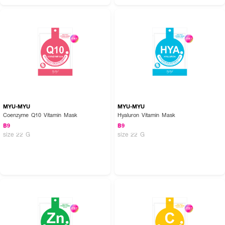
MYU-MYU
MYU-MYU
Coenzyme Q10 Vitamin Mask
Hyaluron Vitamin Mask
฿9
฿9
size 22 G
size 22 G