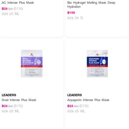
AC Intense Plus Mask
Bio Hydrogel Melting Mask Deep
Hydration
(51%)
฿24
฿49
฿159
size 25 ML
size 34 G
LEADERS
LEADERS
Snail Intense Plus Mask
Aquaporin Intense Plus Mask
(51%)
(51%)
฿24
฿24
฿49
฿49
size 25 ML
size 25 ML