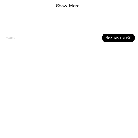
Show More
· ช่วยให้ผิวดู ฉ่ำวาว โกลว์ และกระจ่างใส แบบสุขภาพดี
· เนื้อแผ่นมาส์กบาง สบายผิว และแนบผิวได้ดี
· เหมาะสำหรับใช้เป็น hydrating sheet mask ในรูทีนกลางคืนหรือก่อนแต่งหน้า
· FDA Registration No. : 10-2-6900002163
ซื้อสินค้าแบรนด์นี้
How to Use :
วางมาส์กลงบนใบหน้าประมาณ 15-20 นาที หลังจากนั้นลอกแผ่นมาส์กออก นวด
เบาๆ ให้เนื้อมาส์กที่เหลือซึมเข้าสู่ผิวโดยไม่ต้องล้างออก