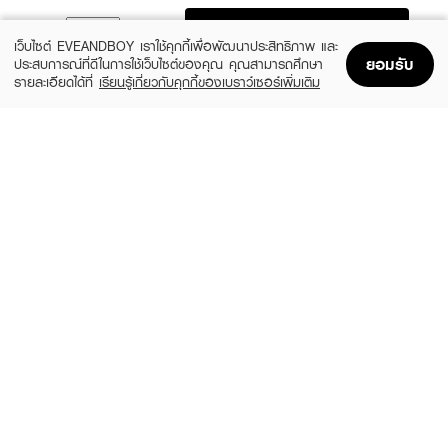
ADD TO BAG
เว็บไซต์ EVEANDBOY เราใช้คุกกี้เพื่อพัฒนาประสิทธิภาพ และ
ยอมรับ
ประสบการณ์ที่ดีในการใช้เว็บไซต์ของคุณ คุณสามารถศึกษา
รายละเอียดได้ที่
เรียนรู้เกี่ยวกับคุกกี้ของเบราว์เซอร์เพิ่มเติม
Home
Home
Promotions
Promotions
Shopping Bag
Shopping Bag
Account
Account
SKIN1004
LEADERS
Madagascar Centella Watergel Sheet
Bright Intense Plus Mask
Ampoule Mask (25ml X 5pcs)
(51%)
฿24
฿49
(31%)
฿269
฿390
size 25 ML
size 125 ML
ROJUKISS
LEADERS