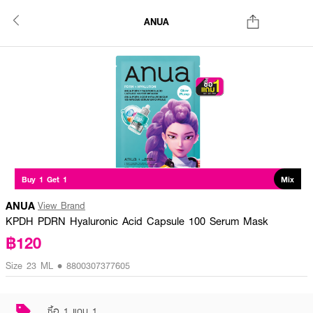
ANUA
Buy 1 Get 1
Mix
ANUA
View Brand
KPDH PDRN Hyaluronic Acid Capsule 100 Serum Mask
฿120
Size 23 ML • 8800307377605
ซื้อ 1 แถม 1