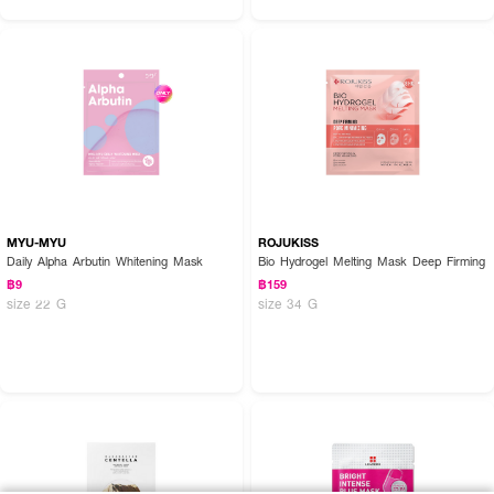
MYU-MYU
ROJUKISS
Daily Alpha Arbutin Whitening Mask
Bio Hydrogel Melting Mask Deep Firming
฿9
฿159
size 22 G
size 34 G