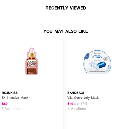
RECENTLY VIEWED
YOU MAY ALSO LIKE
ROJUKISS
BANOBAGI
5X Intensive Mask
Vita Genic Jelly Mask
(47%)
฿69
฿49
฿92
5 Variations
7 Variations