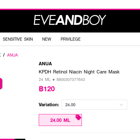
SENSITIVE SKIN
NEW
PRIVILEGE
K
/
ANUA
ANUA
KPDH Retinol Niacin Night Care Mask
24 ML • 8800307377643
฿120
Variation:
24.00
24.00 ML