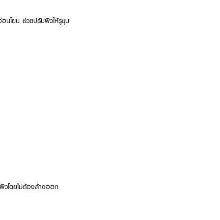
อนโยน ช่วยปรับผิวให้รูขุม
่ผิวโดยไม่ต้องล้างออก