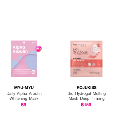
MYU-MYU
ROJUKISS
Daily Alpha Arbutin
Bio Hydrogel Melting
Whitening Mask
Mask Deep Firming
฿9
฿159