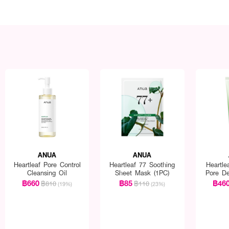
ANUA
ANUA
Heartleaf Pore Control
Heartleaf 77 Soothing
Heartle
Cleansing Oil
Sheet Mask (1PC)
Pore D
฿660
฿85
฿46
฿810
฿110
(19%)
(23%)