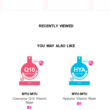
RECENTLY VIEWED
YOU MAY ALSO LIKE
MYU-MYU
MYU-MYU
Coenzyme Q10 Vitamin
Hyaluron Vitamin Mask
Mask
฿9
฿9