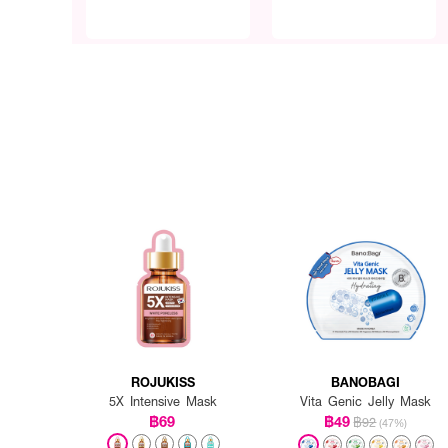
ROJUKISS
BANOBAGI
5X Intensive Mask
Vita Genic Jelly Mask
฿69
฿49
฿92
(47%)