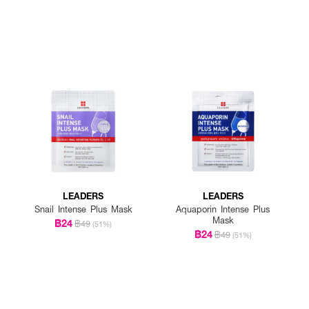
LEADERS
LEADERS
Snail Intense Plus Mask
Aquaporin Intense Plus
Mask
฿24
฿49
(51%)
฿24
฿49
(51%)