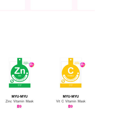
MYU-MYU
MYU-MYU
Zinc Vitamin Mask
Vit C Vitamin Mask
฿9
฿9