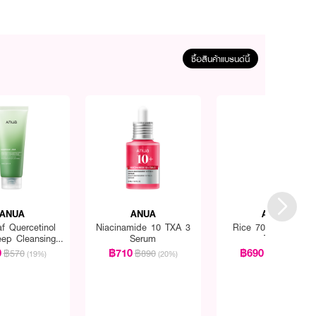
ซื้อสินค้าแบรนด์นี้
ANUA
ANUA
ANUA
af Quercetinol
Niacinamide 10 TXA 3
Rice 70 Glow Milky
eep Cleansing
Serum
Toner
Foam
0
฿710
฿690
฿570
฿890
฿850
(19%)
(20%)
(19%)