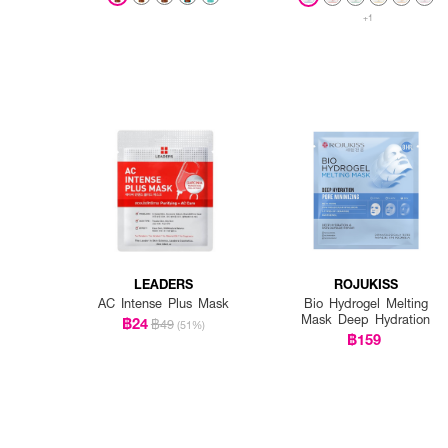
+1
LEADERS
ROJUKISS
AC Intense Plus Mask
Bio Hydrogel Melting
Mask Deep Hydration
฿24
฿49
(51%)
฿159