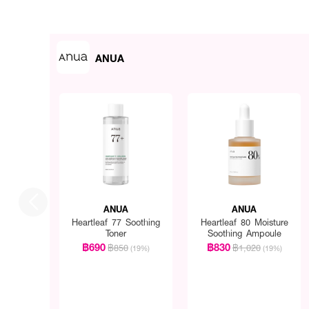
ANUA
ANUA
ANUA
Heartleaf 77 Soothing
Heartleaf 80 Moisture
Toner
Soothing Ampoule
฿690
฿830
฿850
฿1,020
(19%)
(19%)