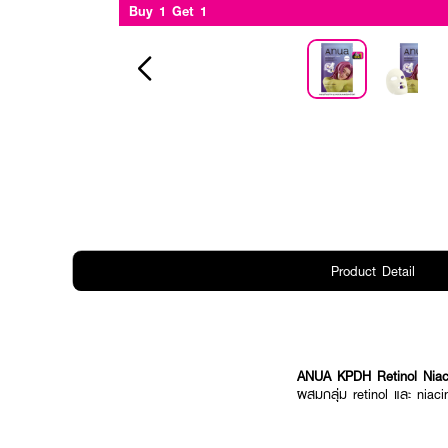
Buy 1 Get 1
Product Detail
ANUA KPDH Retinol Niac
ผสมกลุ่ม retinol และ niacin