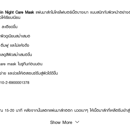
in Night Care Mask
แผ่นมาส์กไมโครไฟเบอร์เนื้อบางเบา แนบสนิทกับผิวหน้าอย่างอ่
ให้เรียบเนียน
ะ ละเอียดขึ้น
ละผิวดูเนียนสม่ำเสมอ
ู อิ่มฟู และไม่แห้งตึง
ะแลดูสีผิวสม่ำเสมอขึ้น
t care mask ในรูทีนก่อนนอน
าย และช่วยให้เอสเซนซ์ซึมสู่ผิวได้ดีขึ้น
: 10-2-6900001378
15-20 นาที หลังจากนั้นลอกแผ่นมาส์กออก นวดเบาๆ ให้เนื้อมาส์กที่เหลือซึมเข้าสู
Show More