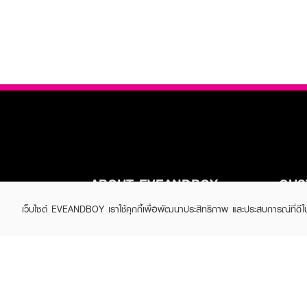
ABOUT EVEANDBOY
CUS
Brand story
Online
เว็บไซต์ EVEANDBOY เราใช้คุกกี้เพื่อพัฒนาประสิทธิภาพ และประสบการณ์ที่ดี
Privacy Policy
Find a
Terms and Conditions
Contac
Sell on EVEANDBOY
Whistleblowing