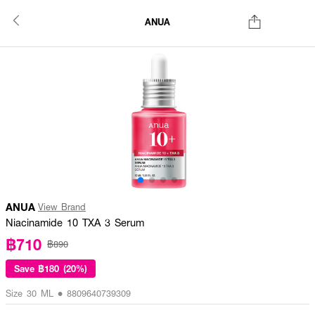
ANUA
ANUA
View Brand
Niacinamide 10 TXA 3 Serum
฿710
฿890
Save
฿180 (20%)
Size 30 ML • 8809640739309