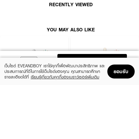
How To Use :
RECENTLY VIEWED
ทาผลิตภัณฑ์ในปริมาณที่เหมาะสมลงบนผิว
YOU MAY ALSO LIKE
ADD TO BAG
เว็บไซต์ EVEANDBOY เราใช้คุกกี้เพื่อพัฒนาประสิทธิภาพ และ
ยอมรับ
ประสบการณ์ที่ดีในการใช้เว็บไซต์ของคุณ คุณสามารถศึกษา
รายละเอียดได้ที่
เรียนรู้เกี่ยวกับคุกกี้ของเบราว์เซอร์เพิ่มเติม
Home
Home
Promotions
Promotions
Shopping Bag
Shopping Bag
Account
Account
SKIN1004
ESTEE LAUDER
Madagascar Centella Ampoule
Advanced Night Repair Synchronized
Multi-Recovery Complex
(42%)
฿459
฿790
(10%)
฿4,590
฿5,100
2 Variations
size 50 ML