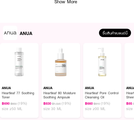
Show More
ANUA
ซื้อสินค้าแบรนด์นี้
ผลลัพธ์ที่ได้ :
ANUA Niacinamide 10 TXA 3 Serum
เซรั่มที่ผสาน Niacinamide 10% และ
TXA 3% ออกแบบมาเพื่อช่วยให้ผิวดูสว่าง กระจ่างใสอย่างเป็นธรรมชาติ
· ช่วยลดเลือนจุดด่างดำให้แลดูจางลง
ANUA
ANUA
ANUA
ANU
Heartleaf 77 Soothing
Heartleaf 80 Moisture
Heartleaf Pore Control
Hear
· ปรับสีผิวให้สม่ำเสมอ แลดูกระจ่างใส
Toner
Soothing Ampoule
Cleansing Oil
Shee
(19%)
(19%)
(19%)
฿690
฿830
฿660
฿85
฿850
฿1,020
฿810
· ป้องกันการเกิดจุดด่างดำใหม่
size 250 ML
size 30 ML
size 200 ML
size
· FDA Registration No. : 10-2-6800039146